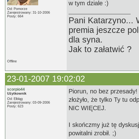
w tym dziale :)
Od: Pomorze
Zarejestrowany: 31-10-2006
Posty: 664
Pani Katarzyno...
premia jeszcze pol
dla syna.
Jak to załatwić ?
Offline
23-01-2007 19:02:02
scorpio44
Piorun, no bez przesady! :
Użytkownik
złożyło, że tylko Ty tu o
Od: Elbląg
Zarejestrowany: 03-09-2006
Posty: 623
NIC WIĘCEJ.
I skończmy już tę dyskus
powitalni zrobił. ;)