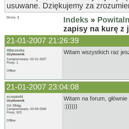
usuwane. Dziękujemy za zrozumien
Strony:
1
Indeks
»
Powitaln
zapisy na kurę z 
21-01-2007 21:26:39
Ołtarzeska
Witam wszystkich raz jes
Użytkownik
Zarejestrowany: 02-01-2007
Posty: 1
Offline
21-01-2007 23:04:08
scorpio44
Witam na forum, głównie w
Użytkownik
:))))))
Od: Elbląg
Zarejestrowany: 03-09-2006
Posty: 623
Offline