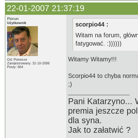
22-01-2007 21:37:19
Piorun
Użytkownik
scorpio44 :
Witam na forum, główni
fatygować. :))))))
Witamy Witamy!!!
Od: Pomorze
Zarejestrowany: 31-10-2006
Posty: 664
Scorpio44 to chyba normal
;)
Pani Katarzyno...
premia jeszcze pol
dla syna.
Jak to załatwić ?