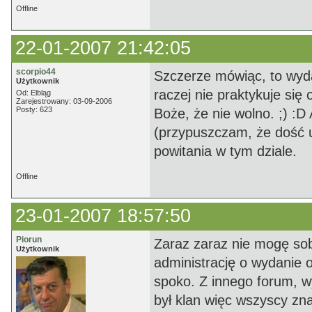
Offline
22-01-2007 21:42:05
scorpio44
Szczerze mówiąc, to wyda
Użytkownik
raczej nie praktykuje się
Od: Elbląg
Zarejestrowany: 03-09-2006
Posty: 623
Boże, że nie wolno. ;) :D
(przypuszczam, że dość u
powitania w tym dziale.
Offline
23-01-2007 18:57:50
Piorun
Zaraz zaraz nie mogę sob
Użytkownik
administrację o wydanie o
spoko. Z innego forum, w
był klan więc wszyscy zna