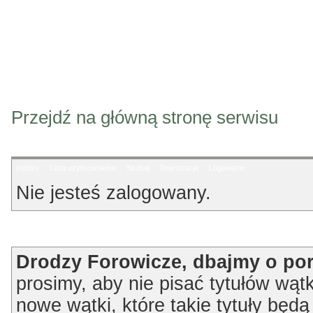
Przejdź na główną stronę serwisu
Indeks
Lista użytkowników
Szukaj
Rejestracja
Logowanie
Nie jesteś zalogowany.
Ogłoszenie
Drodzy Forowicze, dbajmy o po
prosimy, aby nie pisać tytułów wątk
nowe wątki, które takie tytuły będ