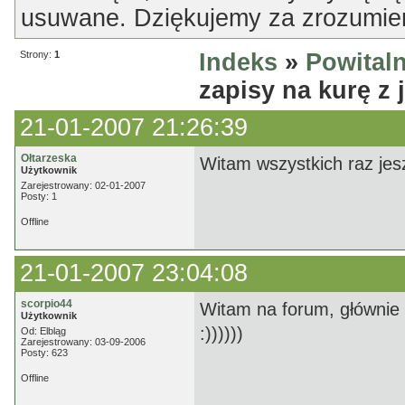
usuwane. Dziękujemy za zrozumien
Strony:
1
Indeks
»
Powitaln
zapisy na kurę z 
21-01-2007 21:26:39
Ołtarzeska
Witam wszystkich raz jes
Użytkownik
Zarejestrowany: 02-01-2007
Posty: 1
Offline
21-01-2007 23:04:08
scorpio44
Witam na forum, głównie w
Użytkownik
:))))))
Od: Elbląg
Zarejestrowany: 03-09-2006
Posty: 623
Offline