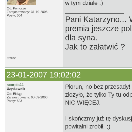
w tym dziale :)
Od: Pomorze
Zarejestrowany: 31-10-2006
Posty: 664
Pani Katarzyno...
premia jeszcze pol
dla syna.
Jak to załatwić ?
Offline
23-01-2007 19:02:02
scorpio44
Piorun, no bez przesady! :
Użytkownik
złożyło, że tylko Ty tu o
Od: Elbląg
Zarejestrowany: 03-09-2006
Posty: 623
NIC WIĘCEJ.
I skończmy już tę dyskus
powitalni zrobił. ;)