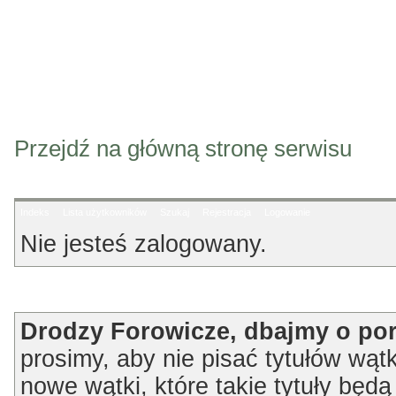
Przejdź na główną stronę serwisu
Indeks
Lista użytkowników
Szukaj
Rejestracja
Logowanie
Nie jesteś zalogowany.
Ogłoszenie
Drodzy Forowicze, dbajmy o po
prosimy, aby nie pisać tytułów wątk
nowe wątki, które takie tytuły będ