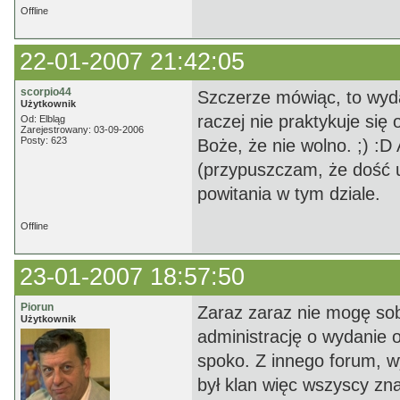
Offline
22-01-2007 21:42:05
scorpio44
Szczerze mówiąc, to wyda
Użytkownik
raczej nie praktykuje się
Od: Elbląg
Zarejestrowany: 03-09-2006
Posty: 623
Boże, że nie wolno. ;) :D
(przypuszczam, że dość u
powitania w tym dziale.
Offline
23-01-2007 18:57:50
Piorun
Zaraz zaraz nie mogę sob
Użytkownik
administrację o wydanie o
spoko. Z innego forum, w
był klan więc wszyscy zna