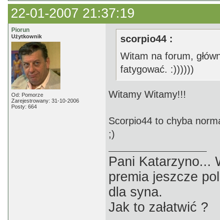
22-01-2007 21:37:19
Piorun
Użytkownik
scorpio44 :
Witam na forum, główni
fatygować. :))))))
Witamy Witamy!!!
Od: Pomorze
Zarejestrowany: 31-10-2006
Posty: 664
Scorpio44 to chyba normal
;)
Pani Katarzyno...
premia jeszcze pol
dla syna.
Jak to załatwić ?