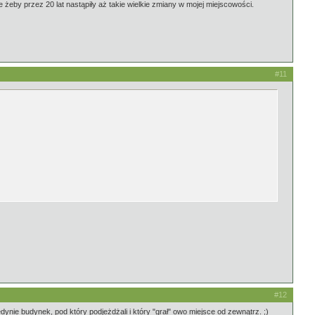
żeby przez 20 lat nastąpiły aż takie wielkie zmiany w mojej miejscowości.
#11
#12
edynie budynek, pod który podjeżdżali i który "grał" owo miejsce od zewnątrz. ;)