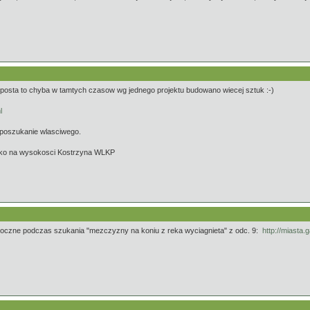
posta to chyba w tamtych czasow wg jednego projektu budowano wiecej sztuk :-)
l
 poszukanie wlasciwego.
ecko na wysokosci Kostrzyna WLKP
idoczne podczas szukania "mezczyzny na koniu z reka wyciagnieta" z odc. 9:
http://miasta