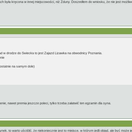
h była kręcona w innej miejscowości, niż Zduny. Doszedłem do wniosku, że nie jest możliwe 
iad w drodze do Swiecka to jest Zajazd Lizawka na obwodnicy Poznania.
bnie
 ostatnie na samym dole)
nie, nawet premia jeszcze poleci, tylko trzeba załatwić ten egzamin dla syna.
k, to warto uściślić, że niekoniecznie jest to miejsce, w którym jedli obiad, ale być może j