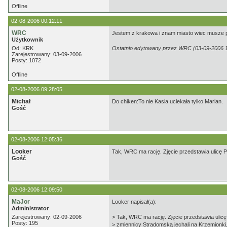
Offline
02-08-2006 00:12:11
WRC
Jestem z krakowa i znam miasto wiec musze pop
Użytkownik
Od: KRK
Ostatnio edytowany przez WRC (03-09-2006 1
Zarejestrowany: 03-09-2006
Posty: 1072
Offline
02-08-2006 09:28:05
Michał
Do chiken:To nie Kasia uciekała tylko Marian.
Gość
02-08-2006 12:05:36
Looker
Tak, WRC ma rację. Zjęcie przedstawia ulicę P
Gość
02-08-2006 12:09:50
MaJor
Looker napisał(a):
Administrator
Zarejestrowany: 02-09-2006
> Tak, WRC ma rację. Zjęcie przedstawia ulicę
Posty: 195
> zmiennicy Stradomską jechali na Krzemionki,