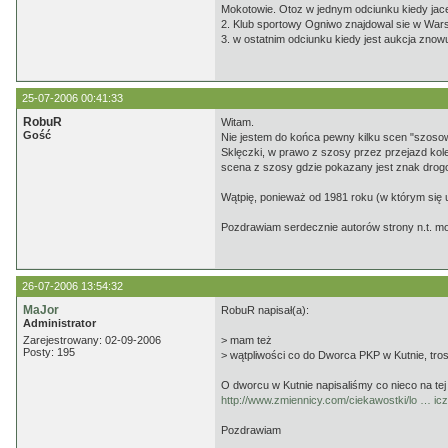
Mokotowie. Otoz w jednym odciunku kiedy jac
2. Klub sportowy Ogniwo znajdowal sie w War
3. w ostatnim odciunku kiedy jest aukcja zno
25-07-2006 00:41:33
RobuR
Witam.
Gość
Nie jestem do końca pewny kilku scen "szosowy
Sklęczki, w prawo z szosy przez przejazd kolej
scena z szosy gdzie pokazany jest znak drogo
Wątpię, ponieważ od 1981 roku (w którym się 
Pozdrawiam serdecznie autorów strony n.t. moj
26-07-2006 13:54:32
MaJor
RobuR napisał(a):
Administrator
Zarejestrowany: 02-09-2006
> mam też
Posty: 195
> wątpliwości co do Dworca PKP w Kutnie, tros
O dworcu w Kutnie napisaliśmy co nieco na tej 
http://www.zmiennicy.com/ciekawostki/lo … icz
Pozdrawiam