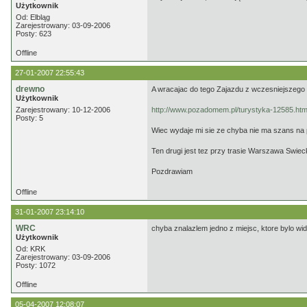
Użytkownik
Od: Elbląg
Zarejestrowany: 03-09-2006
Posty: 623
Offline
27-01-2007 22:55:43
drewno
A wracajac do tego Zajazdu z wczesniejszego 
Użytkownik
Zarejestrowany: 10-12-2006
http://www.pozadomem.pl/turystyka-12585.htm
Posty: 5
Wiec wydaje mi sie ze chyba nie ma szans na
Ten drugi jest tez przy trasie Warszawa Swi
Pozdrawiam
Offline
31-01-2007 23:14:10
WRC
chyba znalazlem jedno z miejsc, ktore bylo w
Użytkownik
Od: KRK
Zarejestrowany: 03-09-2006
Posty: 1072
Offline
05-04-2007 12:08:07