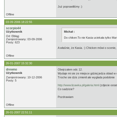
Już poprawiliśmy :)
Offline
03-09-2006 18:22:55
scorpio44
Użytkownik
Michał :
Od: Elbląg
Do chiken:To nie Kasia uciekała tylko Mar
Zarejestrowany: 03-09-2006
Posty: 623
A właśnie, że Kasia. :) Chicken mówi o scenie
Offline
26-01-2007 15:32:30
drewno
Obejrzalem odc 12.
Użytkownik
Wydaje mi sie ze miejsce gdziej jedza obiad 
Zarejestrowany: 10-12-2006
Troche sie dzis zmienil ale wyglada podobnie
Posty: 5
http://www.lizawka.pl/galeria.html
(zdjecie osta
Co sadzicie?
Pozdrawiam
Offline
26-01-2007 22:51:11