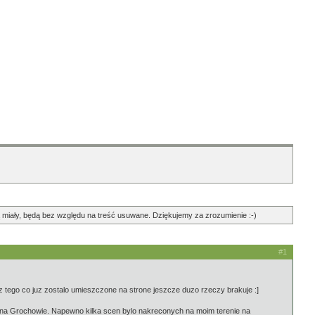
ędą miały, będą bez względu na treść usuwane. Dziękujemy za zrozumienie :-)
#1
 tego co juz zostalo umieszczone na strone jeszcze duzo rzeczy brakuje :]
T na Grochowie. Napewno kilka scen bylo nakreconych na moim terenie na