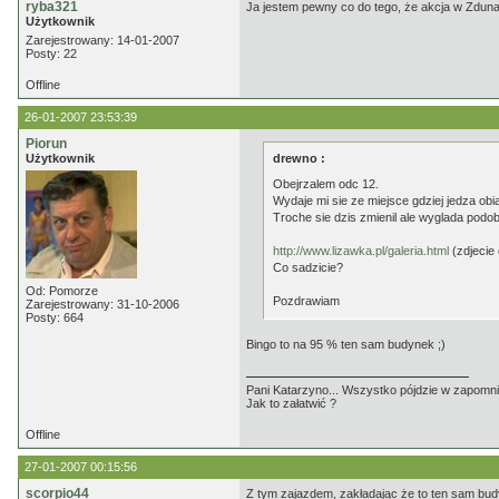
ryba321
Ja jestem pewny co do tego, że akcja w Zdunac
Użytkownik
Zarejestrowany: 14-01-2007
Posty: 22
Offline
26-01-2007 23:53:39
Piorun
Użytkownik
drewno :
Obejrzalem odc 12.
Wydaje mi sie ze miejsce gdziej jedza ob
Troche sie dzis zmienil ale wyglada podo
http://www.lizawka.pl/galeria.html
(zdjecie
Co sadzicie?
Od: Pomorze
Pozdrawiam
Zarejestrowany: 31-10-2006
Posty: 664
Bingo to na 95 % ten sam budynek ;)
Pani Katarzyno... Wszystko pójdzie w zapomnie
Jak to załatwić ?
Offline
27-01-2007 00:15:56
scorpio44
Z tym zajazdem, zakładając że to ten sam budyne