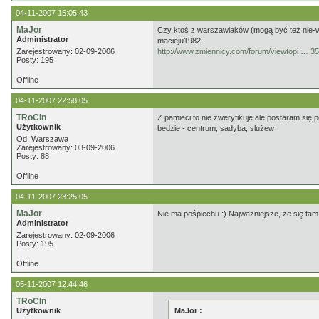
04-11-2007 15:05:43
MaJor
Czy ktoś z warszawiaków (mogą być też nie-war
Administrator
macieju1982:
Zarejestrowany: 02-09-2006
http://www.zmiennicy.com/forum/viewtopi … 
Posty: 195
Offline
04-11-2007 22:58:05
TRoCIn
Z pamieci to nie zweryfikuje ale postaram się
Użytkownik
bedzie - centrum, sadyba, slużew
Od: Warszawa
Zarejestrowany: 03-09-2006
Posty: 88
Offline
04-11-2007 23:25:05
MaJor
Nie ma pośpiechu :) Najważniejsze, że się tam
Administrator
Zarejestrowany: 02-09-2006
Posty: 195
Offline
05-11-2007 12:44:46
TRoCIn
Użytkownik
MaJor :