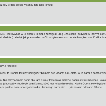
zkoly :) dzis zrobie w koncu foto tego tematu.
 ASP, jak bywasz w tej okolicy to może zezdjęciuj ulicę Czackiego (budynek w którym jest 
ariole :). Kiedyś jak pracowałem w Citi to byłem tam codziennie i mogłem zrobić kilka fotek 
zy 2 refleksje:
 jest to kraniec tej ulicy pomiędzy "Domem pod Orłami" a ul. Złotą. W tle bardzo dobrze w
 Nie przypominam sobie aby tam istniały takie bloki. Bardziej pasuje mi tu Służewiec - okoli
olice (chociażby nieodległy dom Koniuszków) jest to bardzo realne. Klatke Oborniaków będzi
dę w postaci dość sporego kawałka ułamanego narożnika... Tyle narazie odnosnie 10 odc.