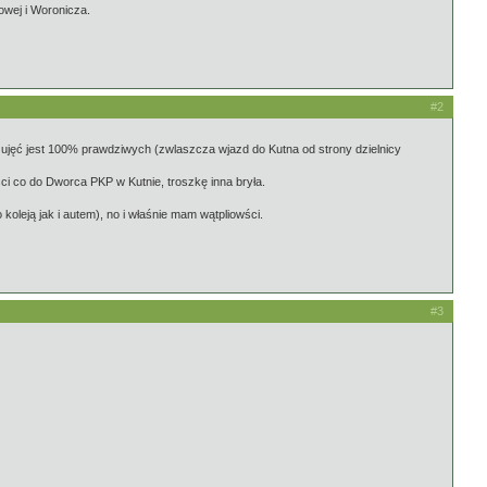
wej i Woronicza.
#2
a ujęć jest 100% prawdziwych (zwlaszcza wjazd do Kutna od strony dzielnicy
ci co do Dworca PKP w Kutnie, troszkę inna bryła.
leją jak i autem), no i właśnie mam wątpliowści.
#3