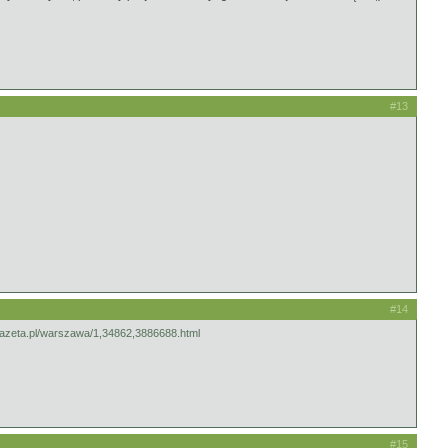
#13
#14
.gazeta.pl/warszawa/1,34862,3886688.html
#15