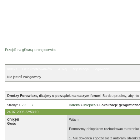
Przejdź na główną stronę serwisu
Indeks
Lista użytkowników
Szukaj
Rejestracja
Logowanie
Nie jesteś zalogowany.
Ogłoszenie
Drodzy Forowicze, dbajmy o porządek na naszym forum!
Bardzo prosimy, aby nie 
Strony:
1
2
3
…
7
Indeks
»
Miejsca
» Lokalizacje geograficzn
24-07-2006 22:53:10
chiken
Witam
Gość
Pomorzmy chlopakom rozbudowac ta stronke :) 
1. Nie dokonca zgodze sie z autorami stronki