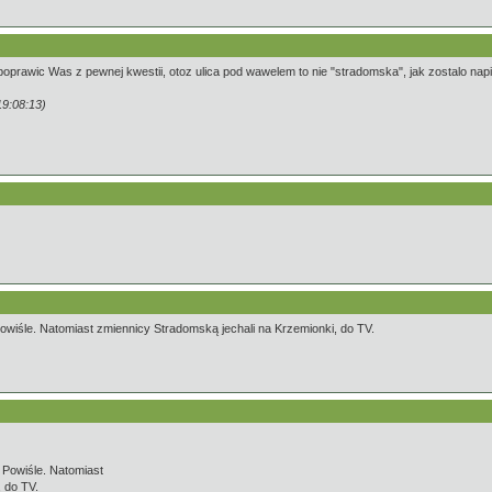
rawic Was z pewnej kwestii, otoz ulica pod wawelem to nie "stradomska", jak zostalo napisan
9:08:13)
owiśle. Natomiast zmiennicy Stradomską jechali na Krzemionki, do TV.
 Powiśle. Natomiast
 do TV.