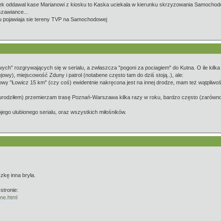
ek oddawal kase Marianowi z kiosku to Kaska uciekala w kierunku skrzyzowania Samochodo
szawiance...
wu pojawiaja sie tereny TVP na Samochodowej
ch" rozgrywających się w serialu, a zwłaszcza "pogoni za pociagiem" do Kutna. O ile kilk
owy), miejscowość Zduny i patrol (notabene często tam do dziś stoją..), ale:
wy "Łowicz 15 km" (czy coś) ewidentnie nakręcona jest na innej drodze, mam też wątpliwoś
urodziłem) przemierzam trasę Poznań-Warszawa kilka razy w roku, bardzo często (zarówno ko
ego ulubionego serialu, oraz wszystkich miłośników.
zkę inna bryła.
stronie:
ne.html