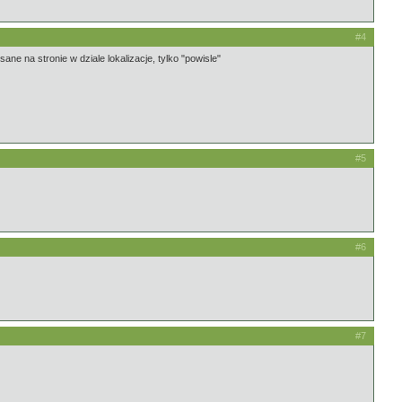
#4
e na stronie w dziale lokalizacje, tylko "powisle"
#5
#6
#7