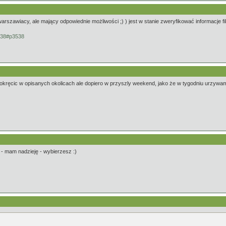
szawiacy, ale mający odpowiednie możliwości ;) ) jest w stanie zweryfikować informacje fil
3538#p3538
 pokręcic w opisanych okolicach ale dopiero w przyszly weekend, jako że w tygodniu urzywam
 - mam nadzieję - wybierzesz :)