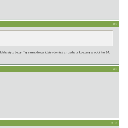
#8
ddala się z bazy. Tą samą drogą idzie również z rozdartą koszulą w odcinku 14.
#9
#10