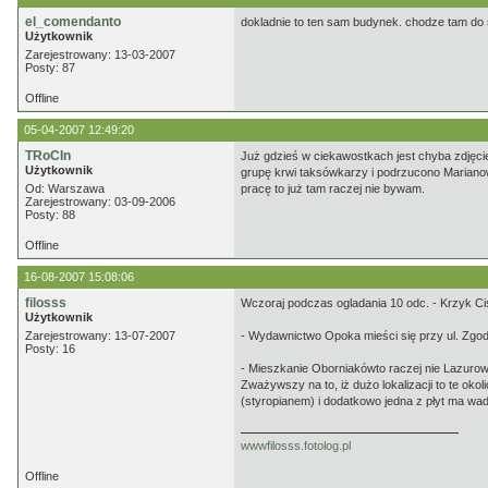
el_comendanto
dokladnie to ten sam budynek. chodze tam do s
Użytkownik
Zarejestrowany: 13-03-2007
Posty: 87
Offline
05-04-2007 12:49:20
TRoCIn
Już gdzieś w ciekawostkach jest chyba zdjęcie
Użytkownik
grupę krwi taksówkarzy i podrzucono Marianowi M
Od: Warszawa
pracę to już tam raczej nie bywam.
Zarejestrowany: 03-09-2006
Posty: 88
Offline
16-08-2007 15:08:06
filosss
Wczoraj podczas ogladania 10 odc. - Krzyk Cis
Użytkownik
Zarejestrowany: 13-07-2007
- Wydawnictwo Opoka mieści się przy ul. Zgoda
Posty: 16
- Mieszkanie Oborniakówto raczej nie Lazurowa.
Zważywszy na to, iż dużo lokalizacji to te ok
(styropianem) i dodatkowo jedna z płyt ma wa
wwwfilosss.fotolog.pl
Offline