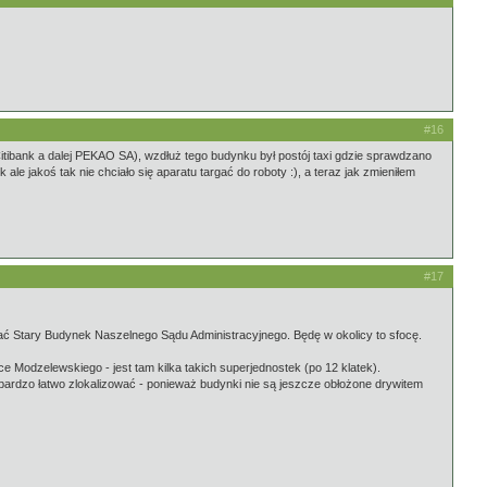
#16
Citibank a dalej PEKAO SA), wzdłuż tego budynku był postój taxi gdzie sprawdzano
ale jakoś tak nie chciało się aparatu targać do roboty :), a teraz jak zmieniłem
#17
idać Stary Budynek Naszelnego Sądu Administracyjnego. Będę w okolicy to sfocę.
ce Modzelewskiego - jest tam kilka takich superjednostek (po 12 klatek).
e bardzo łatwo zlokalizować - ponieważ budynki nie są jeszcze obłożone drywitem