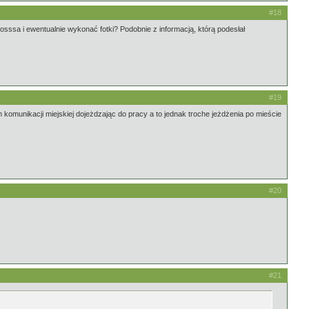
#18
osssa i ewentualnie wykonać fotki? Podobnie z informacją, którą podesłał
#19
 komunikacji miejskiej dojeżdzając do pracy a to jednak troche jeżdżenia po mieście
#20
#21