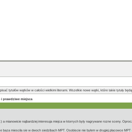
pisać tytułów wątków w całości wielkimi literami. Wszelkie nowe wątki, które takie tytuły b
e i prawdziwe miejsca
a mianowicie najbardziej interesuja miejca w ktorrych byly nagrywane rozne sceny. Oprocz
 ze baza miescila sie w dwoch siedzibach MPT. Osobiscie nie bylem w drugiej placowce MP