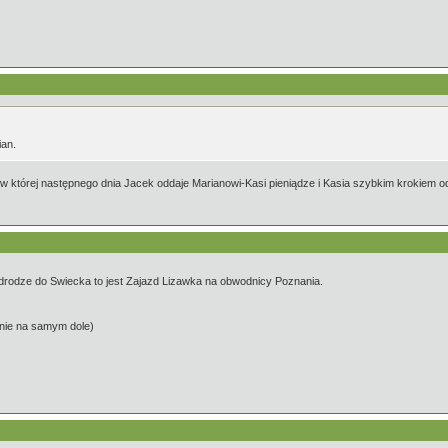
ian.
, w której następnego dnia Jacek oddaje Marianowi-Kasi pieniądze i Kasia szybkim krokiem o
w drodze do Swiecka to jest Zajazd Lizawka na obwodnicy Poznania.
tnie na samym dole)