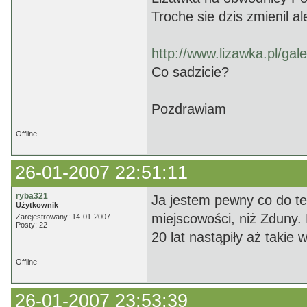
Troche sie dzis zmienil a
http://www.lizawka.pl/gale
Co sadzicie?
Pozdrawiam
Offline
26-01-2007 22:51:11
ryba321
Ja jestem pewny co do te
Użytkownik
miejscowości, niż Zduny.
Zarejestrowany: 14-01-2007
Posty: 22
20 lat nastąpiły aż takie
Offline
26-01-2007 23:53:39