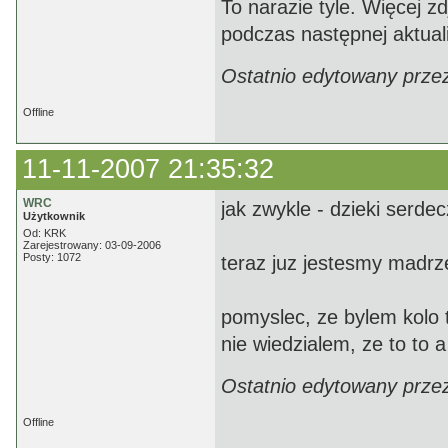
To narazie tyle. Więcej 
podczas następnej aktuali
Ostatnio edytowany prze
Offline
11-11-2007 21:35:32
WRC
jak zwykle - dzieki serdec
Użytkownik
Od: KRK
Zarejestrowany: 03-09-2006
Posty: 1072
teraz juz jestesmy madrze
pomyslec, ze bylem kolo t
nie wiedzialem, ze to to 
Ostatnio edytowany prze
Offline