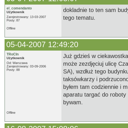
el_comendanto
dokladnie to ten sam bud
Użytkownik
tego tematu.
Zarejestrowany: 13-03-2007
Posty: 87
Offline
05-04-2007 12:49:20
TRoCIn
Już gdzieś w ciekawostkac
Użytkownik
może zezdjęciuj ulicę Cz
Od: Warszawa
Zarejestrowany: 03-09-2006
Posty: 88
SA), wzdłuż tego budynku
taksówkarzy i podrzucono 
byłem tam codziennie i mog
aparatu targać do roboty :
bywam.
Offline