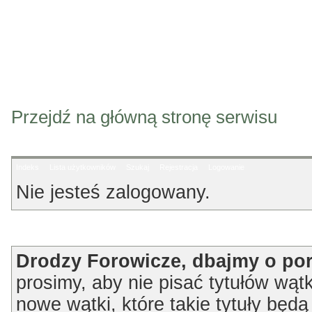
Przejdź na główną stronę serwisu
Indeks
Lista użytkowników
Szukaj
Rejestracja
Logowanie
Nie jesteś zalogowany.
Ogłoszenie
Drodzy Forowicze, dbajmy o po
prosimy, aby nie pisać tytułów wątk
nowe wątki, które takie tytuły będ