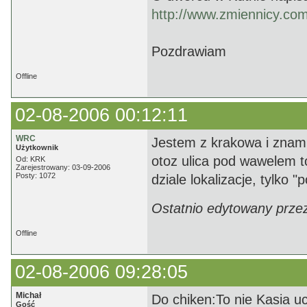
http://www.zmiennicy.com
Pozdrawiam
Offline
02-08-2006 00:12:11
WRC
Jestem z krakowa i znam
Użytkownik
otoz ulica pod wawelem to
Od: KRK
Zarejestrowany: 03-09-2006
Posty: 1072
dziale lokalizacje, tylko "
Ostatnio edytowany prze
Offline
02-08-2006 09:28:05
Michał
Do chiken:To nie Kasia uc
Gość