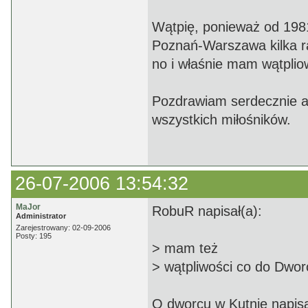
Wątpię, ponieważ od 1981
Poznań-Warszawa kilka ra
no i właśnie mam wątplio
Pozdrawiam serdecznie au
wszystkich miłośników.
26-07-2006 13:54:32
MaJor
RobuR napisał(a):
Administrator
Zarejestrowany: 02-09-2006
Posty: 195
> mam też
> wątpliwości co do Dwor
O dworcu w Kutnie napisal