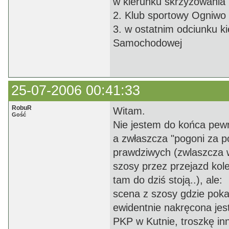
w kierunku skrzyzowania
2. Klub sportowy Ogniwo 
3. w ostatnim odciunku ki
Samochodowej
25-07-2006 00:41:33
RobuR
Witam.
Gość
Nie jestem do końca pewn
a zwłaszcza "pogoni za po
prawdziwych (zwlaszcza w
szosy przez przejazd kol
tam do dziś stoją..), ale:
scena z szosy gdzie poka
ewidentnie nakręcona jes
PKP w Kutnie, troszkę inn