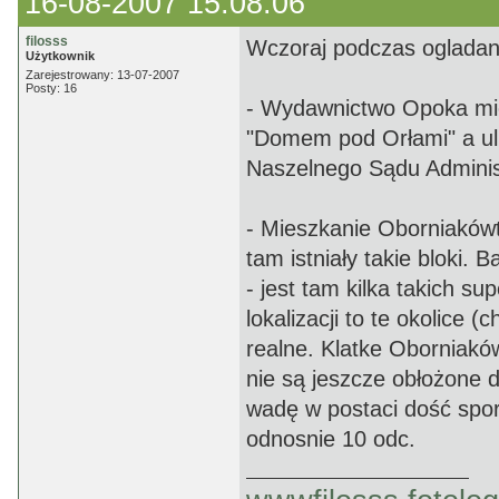
16-08-2007 15:08:06
filosss
Wczoraj podczas ogladania
Użytkownik
Zarejestrowany: 13-07-2007
Posty: 16
- Wydawnictwo Opoka mieśc
"Domem pod Orłami" a ul.
Naszelnego Sądu Administ
- Mieszkanie Oborniaków
tam istniały takie bloki.
- jest tam kilka takich s
lokalizacji to te okolice 
realne. Klatke Oborniakó
nie są jeszcze obłożone 
wadę w postaci dość spor
odnosnie 10 odc.