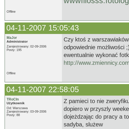
wwwfilosss.fotolog
Offline
04-11-2007 15:05:43
MaJor
Czy ktoś z warszawiaków
Administrator
odpowiednie możliwości ;) 
Zarejestrowany: 02-09-2006
Posty: 195
ewentualnie wykonać fotk
http://www.zmiennicy.co
Offline
04-11-2007 22:58:05
TRoCIn
Z pamieci to nie zweryfik
Użytkownik
dopiero w przyszly weeke
Od: Warszawa
Zarejestrowany: 03-09-2006
Posty: 88
dojeżdzając do pracy a to
sadyba, slużew