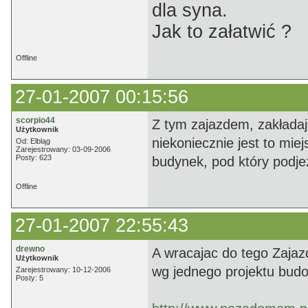
dla syna.
Jak to załatwić ?
Offline
27-01-2007 00:15:56
scorpio44
Z tym zajazdem, zakładają
Użytkownik
niekoniecznie jest to miej
Od: Elbląg
Zarejestrowany: 03-09-2006
Posty: 623
budynek, pod który podjeż
Offline
27-01-2007 22:55:43
drewno
A wracajac do tego Zaja
Użytkownik
wg jednego projektu budo
Zarejestrowany: 10-12-2006
Posty: 5