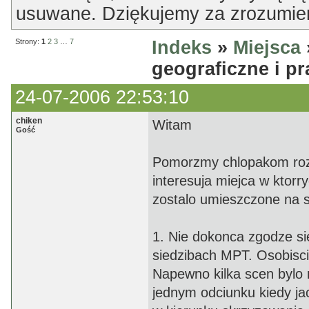
usuwane. Dziękujemy za zrozumien
Strony:
1
2
3
…
7
Indeks
»
Miejsca
geograficzne i p
24-07-2006 22:53:10
chiken
Witam
Gość
Pomorzmy chlopakom rozb
interesuja miejca w ktor
zostalo umieszczone na s
1. Nie dokonca zgodze si
siedzibach MPT. Osobisc
Napewno kilka scen bylo
jednym odciunku kiedy ja