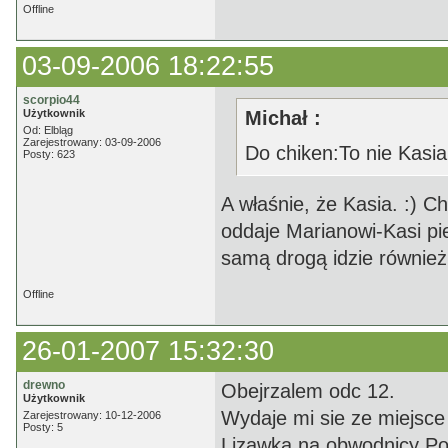
Offline
03-09-2006 18:22:55
scorpio44
Użytkownik
Michał :
Od: Elbląg
Zarejestrowany: 03-09-2006
Do chiken:To nie Kasia
Posty: 623
A właśnie, że Kasia. :) C
oddaje Marianowi-Kasi pi
samą drogą idzie również
Offline
26-01-2007 15:32:30
drewno
Obejrzalem odc 12.
Użytkownik
Wydaje mi sie ze miejsce 
Zarejestrowany: 10-12-2006
Posty: 5
Lizawka na obwodnicy Po