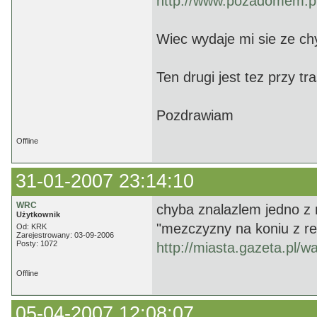
http://www.pozadomem.pl
Wiec wydaje mi sie ze c
Ten drugi jest tez przy 
Pozdrawiam
Offline
31-01-2007 23:14:10
WRC
chyba znalazlem jedno z 
Użytkownik
"mezczyzny na koniu z re
Od: KRK
Zarejestrowany: 03-09-2006
Posty: 1072
http://miasta.gazeta.pl/
Offline
05-04-2007 12:08:07