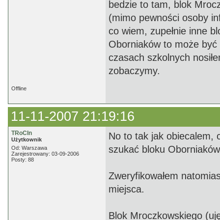
bedzie to tam, blok Mroc
(mimo pewności osoby inf
co wiem, zupełnie inne blo
Oborniaków to może być S
czasach szkolnych nosiłem
zobaczymy.
Offline
11-11-2007 21:19:16
TRoCIn
No to tak jak obiecalem, 
Użytkownik
szukać bloku Oborniaków a
Od: Warszawa
Zarejestrowany: 03-09-2006
Posty: 88
Zweryfikowałem natomias
miejsca.
Blok Mroczkowskiego (uję