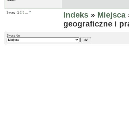
Strony:
1
2
3
…
7
Indeks
»
Miejsca
geograficzne i p
Skocz do