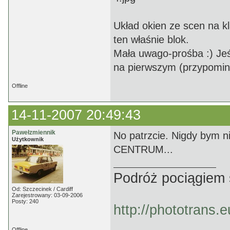
Układ okien ze scen na kl
ten właśnie blok.
Mała uwago-prośba :) Jeśl
na pierwszym (przypomina
Offline
14-11-2007 20:49:43
Pawełzmiennik
No patrzcie. Nigdy bym n
Użytkownik
CENTRUM...
Podróż pociągiem 
Od: Szczecinek / Cardiff
Zarejestrowany: 03-09-2006
Posty: 240
http://phototrans.
Offline