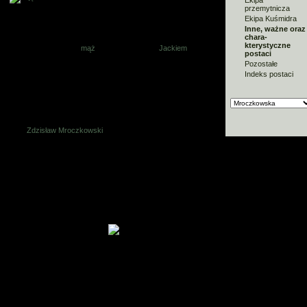
Ekipa
przemytnicza
Aktorka:
Barbara Dziekan
Ekipa Kuśmidra
Inne, ważne oraz
chara-
Gdy wraca z wczasów dwa dni wcześniej, niż przewidywał
kterystyczne
plan, okazuje się, że
mąż
z jakimś facetem (
Jackiem
) stoją na
postaci
korytarzu z tajemniczą, drewnianą skrzynią, a, co gorsza,
Pozostałe
mieszkanie zalane jest przez "zołzę" z góry. Trzeźwość
umysłu nie opuszcza jej jednak i szybko (oraz nie całkiem
Indeks postaci
zgodnie z prawem) rozwiązuje kłopotliwą sytuację.
Zobacz również
Zdzisław Mroczkowski