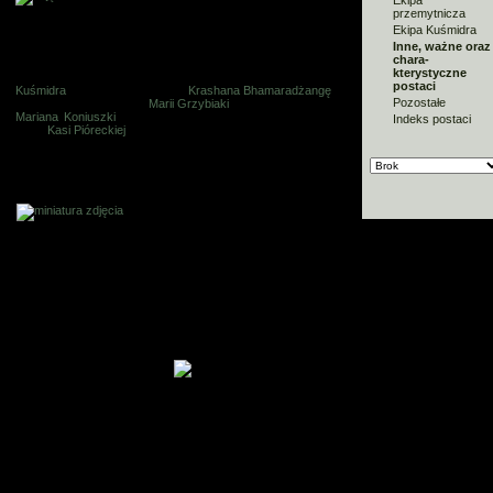
Ekipa
przemytnicza
Aktor:
Andrzej Piszczatowski
Ekipa Kuśmidra
Inne, ważne oraz
chara-
Gdy świat przestępczy w "Zmiennikach" potrzebuje adwokata,
kterystyczne
wtedy na ekranie pojawia się Brok. To on bronił strażaka
postaci
Kuśmidra
i studenta "arkitektra"
Krashana Bhamaradżangę
. To
Pozostałe
on, w imieniu prostytutki
Marii Grzybiaki
, walczył o alimenty od
Mariana Koniuszki
i pewnie wygrałby tą sprawę gdyby nie...
Indeks postaci
piersi
Kasi Pióreckiej
.
Galeria zdjęć
Role aktora w
kultowych
komediach Barei
1983 - ALTERNATYWY 4
śmieciarz