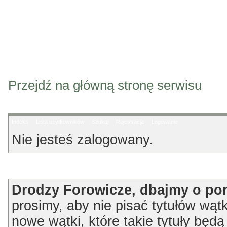
Przejdź na główną stronę serwisu
Indeks
Lista użytkowników
Szukaj
Rejestracja
Logowanie
Nie jesteś zalogowany.
Ogłoszenie
Drodzy Forowicze, dbajmy o po
prosimy, aby nie pisać tytułów wątk
nowe wątki, które takie tytuły będ