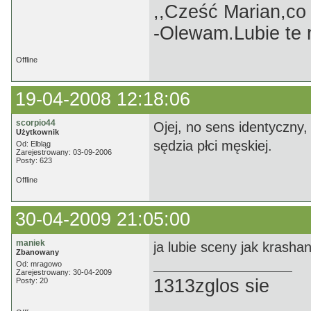
,,Cześć Marian,co
-Olewam.Lubie te r
Offline
19-04-2008 12:18:06
scorpio44
Ojej, no sens identyczny,
Użytkownik
sędzia płci męskiej.
Od: Elbląg
Zarejestrowany: 03-09-2006
Posty: 623
Offline
30-04-2009 21:05:00
maniek
ja lubie sceny jak krasha
Zbanowany
Od: mragowo
Zarejestrowany: 30-04-2009
1313zglos sie
Posty: 20