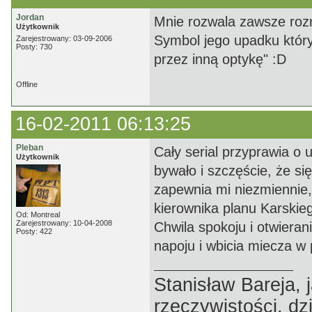
Jordan
Mnie rozwala zawsze roz
Użytkownik
Symbol jego upadku który
Zarejestrowany: 03-09-2006
Posty: 730
przez inną optykę" :D
Offline
16-02-2011 06:13:25
Pleban
Cały serial przyprawia o u
Użytkownik
bywało i szczęście, że s
zapewnia mi niezmiennie, 
kierownika planu Karskie
Od: Montreal
Zarejestrowany: 10-04-2008
Chwila spokoju i otwiera
Posty: 422
napoju i wbicia miecza w 
Stanisław Bareja,
rzeczywistości, dz