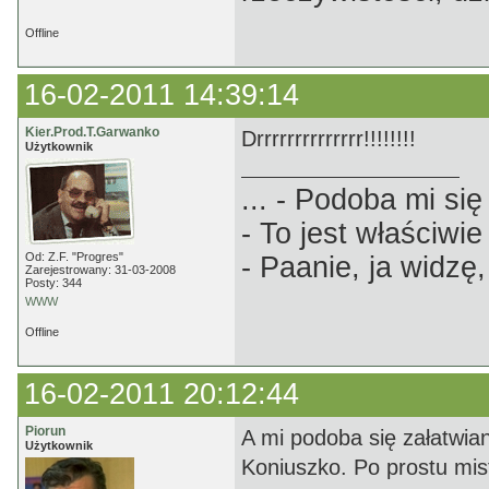
Offline
16-02-2011 14:39:14
Kier.Prod.T.Garwanko
Drrrrrrrrrrrrrr!!!!!!!!
Użytkownik
... - Podoba mi się 
- To jest właściwie
Od: Z.F. "Progres"
- Paanie, ja widzę,
Zarejestrowany: 31-03-2008
Posty: 344
WWW
Offline
16-02-2011 20:12:44
Piorun
A mi podoba się załatwia
Użytkownik
Koniuszko. Po prostu mis