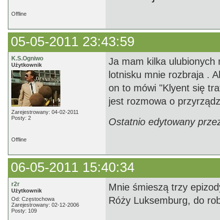
Offline
05-05-2011 23:43:59
K.S.Ogniwo
Ja mam kilka ulubionych
Użytkownik
lotnisku mnie rozbraja . 
on to mówi "Klyent się traf
jest rozmowa o przyrządz
Zarejestrowany: 04-02-2011
Posty: 2
Ostatnio edytowany prze
Offline
06-05-2011 15:40:34
r2r
Mnie śmieszą trzy epizod
Użytkownik
Róży Luksemburg, do rob
Od: Częstochowa
Zarejestrowany: 02-12-2006
Posty: 109