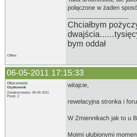
połączone w żaden sposób
Chciałbym pożyczyć p
dwajścia......tysięc
bym oddał
Offline
06-05-2011 17:15:33
Ołtarzewski
witajcie,
Użytkownik
Zarejestrowany: 06-05-2011
Posty: 2
rewelacyjna stronka i for
W Zmiennikach jak to u 
Moimi ulubionymi momen