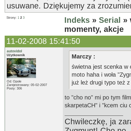
usuwane. Dziękujemy za zrozumien
Strony:
1
2
3
Indeks
»
Serial
» 
momenty, akcje
11-02-2008 15:41:50
autovidol
Użytkownik
Marczy :
świetna jest scenka w o
moto haha i woła "Zyg
już leż drugi typo też
Od: Opole
Zarejestrowany: 05-02-2007
Posty: 306
to "cho no" mi po tym fil
skarpetaCH" i "kcem ciu c
Chwileczkę, ja zar
Zygmunt! Cho no