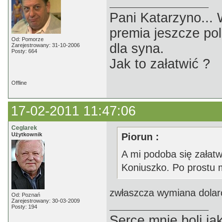
Pani Katarzyno...
premia jeszcze pol
Od: Pomorze
dla syna.
Zarejestrowany: 31-10-2006
Posty: 664
Jak to załatwić ?
Offline
17-02-2011 11:47:06
Ceglarek
Użytkownik
Piorun :
A mi podoba się załatw
Koniuszko. Po prostu 
zwłaszcza wymiana dolar
Od: Poznań
Zarejestrowany: 30-03-2009
Posty: 194
Serce mnie boli jak