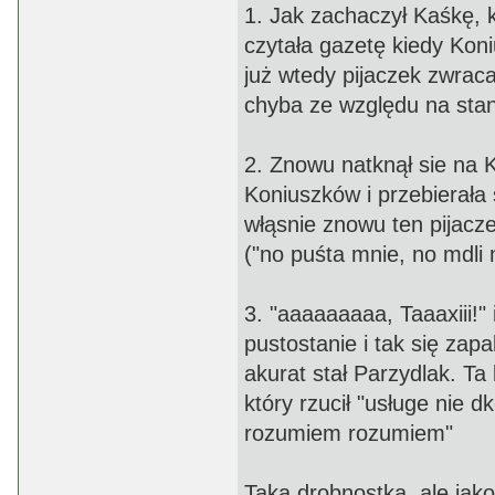
1. Jak zachaczył Kaśkę, k
czytała gazetę kiedy Koni
już wtedy pijaczek zwracał 
chyba ze względu na stan
2. Znowu natknął sie na 
Koniuszków i przebierała 
włąsnie znowu ten pijacze
("no puśta mnie, no mdli 
3. "aaaaaaaaa, Taaaxiii!"
pustostanie i tak się zapa
akurat stał Parzydlak. Ta 
który rzucił "usługe nie 
rozumiem rozumiem"
Taka drobnostka, ale jako