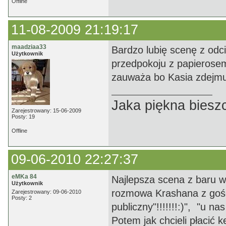
Offline
11-08-2009 21:19:17
maadziaa33
Bardzo lubię scenę z odc
Użytkownik
przedpokoju z papierosem
zauważa bo Kasia zdejmuj
Jaka piękna biesz
Zarejestrowany: 15-06-2009
Posty: 19
Offline
09-06-2010 22:27:37
eMKa 84
Najlepsza scena z baru w 
Użytkownik
rozmowa Krashana z gości
Zarejestrowany: 09-06-2010
Posty: 2
publiczny"!!!!!!!:)", "u 
Potem jak chcieli płacić 