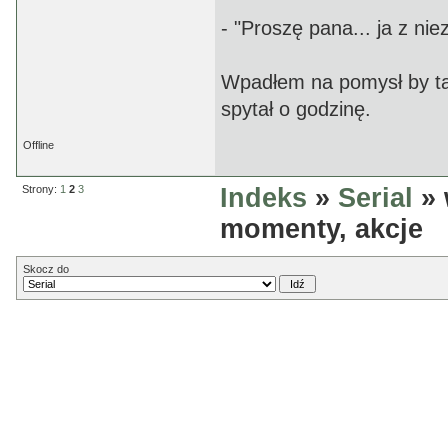
- "Proszę pana... ja z n
Wpadłem na pomysł by ta
spytał o godzinę.
Offline
Strony:
1
2
3
Indeks
»
Serial
» 
momenty, akcje
Skocz do