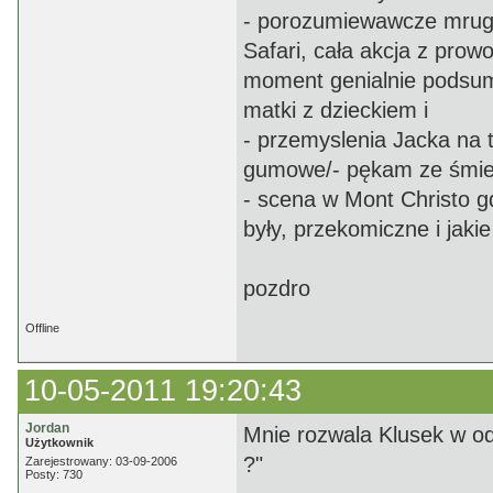
- porozumiewawcze mrugn
Safari, cała akcja z prow
moment genialnie podsum
matki z dzieckiem i
- przemyslenia Jacka na t
gumowe/- pękam ze śmie
- scena w Mont Christo g
były, przekomiczne i jaki
pozdro
Offline
10-05-2011 19:20:43
Jordan
Mnie rozwala Klusek w od
Użytkownik
?"
Zarejestrowany: 03-09-2006
Posty: 730