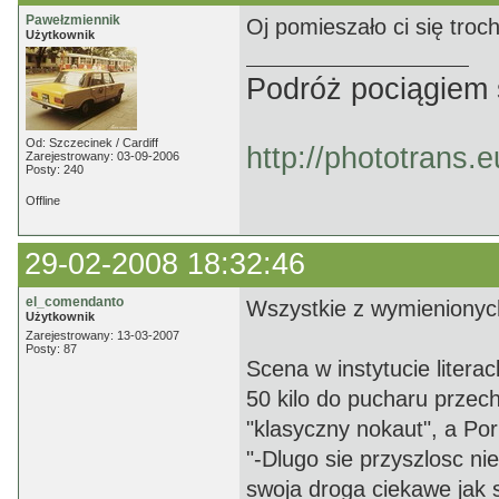
Pawełzmiennik
Oj pomieszało ci się troch
Użytkownik
Podróż pociągiem 
Od: Szczecinek / Cardiff
http://phototrans.
Zarejestrowany: 03-09-2006
Posty: 240
Offline
29-02-2008 18:32:46
el_comendanto
Wszystkie z wymienionych
Użytkownik
Zarejestrowany: 13-03-2007
Posty: 87
Scena w instytucie litera
50 kilo do pucharu przec
"klasyczny nokaut", a Por
"-Dlugo sie przyszlosc nie
swoja droga ciekawe jak 