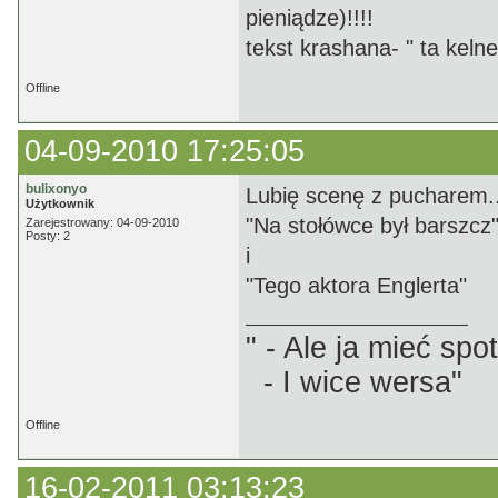
pieniądze)!!!!
tekst krashana- " ta keln
Offline
04-09-2010 17:25:05
bulixonyo
Lubię scenę z pucharem.
Użytkownik
"Na stołówce był barszcz
Zarejestrowany: 04-09-2010
Posty: 2
i
"Tego aktora Englerta"
" - Ale ja mieć sp
- I wice wersa"
Offline
16-02-2011 03:13:23