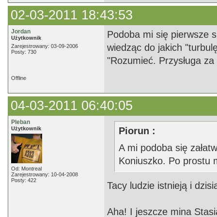
02-03-2011 18:43:53
Jordan
Podoba mi się pierwsze s
Użytkownik
wiedząc do jakich "turbu
Zarejestrowany: 03-09-2006
Posty: 730
"Rozumieć. Przysługa za 
Offline
04-03-2011 06:40:05
Pleban
Użytkownik
Piorun :
A mi podoba się załatw
Koniuszko. Po prostu 
Od: Montreal
Zarejestrowany: 10-04-2008
Posty: 422
Tacy ludzie istnieją i dzi
Aha! I jeszcze mina Stas