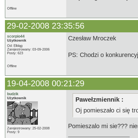
Offline
29-02-2008 23:35:56
scorpio44
Czesław Mroczek
Użytkownik
Od: Elbląg
Zarejestrowany: 03-09-2006
Posty: 623
PS: Chodzi o konkurency
Offline
19-04-2008 00:21:29
budzik
Użytkownik
Pawełzmiennik :
Oj pomieszało ci się tr
Pomieszalo mi sie??? nie
Zarejestrowany: 25-02-2008
Posty: 9