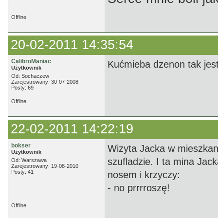
Offline
20-02-2011 14:35:54
CalibroManiac
Kućmieba dzenon tak jes
Użytkownik
Od: Sochaczew
Zarejestrowany: 30-07-2008
Posty: 69
Offline
22-02-2011 14:22:19
bokser
Wizyta Jacka w mieszkani
Użytkownik
szufladzie. I ta mina Ja
Od: Warszawa
Zarejestrowany: 19-08-2010
Posty: 41
nosem i krzyczy:
- no prrrroszę!
Offline