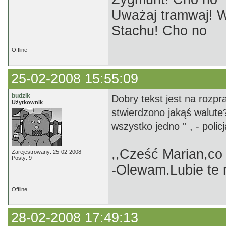
Uważaj tramwaj! W
Stachu! Cho no
Offline
25-02-2008 15:55:09
budzik
Dobry tekst jest na rozpr
Użytkownik
stwierdzono jakąś walute? 
wszystko jedno '' , - policj
,,Cześć Marian,co
Zarejestrowany: 25-02-2008
Posty: 9
-Olewam.Lubie te r
Offline
28-02-2008 17:49:13