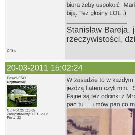
biura żeby uspokoić "Mari
biją. Też głośny LOL :)
Stanisław Bareja,
rzeczywistości, dz
Offline
20-03-2011 15:02:24
Pawel-FSO
W zasadzie to w każdym odc
Użytkownik
jeżdżą fiatem czyli min. "S
Fajne są też odcinki z Mr
pan tu ... i mów pan co m
Od: N54,25 E18,65
Zarejestrowany: 12-11-2008
Posty: 23