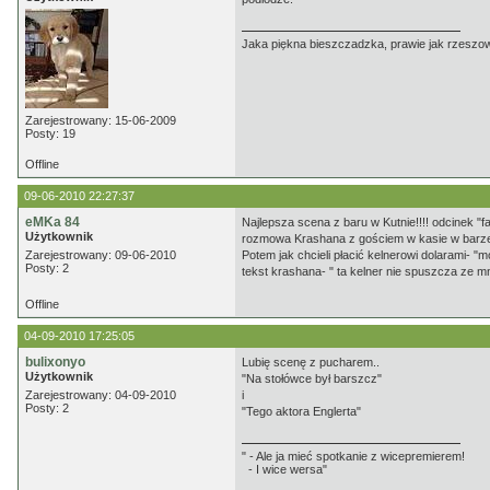
Jaka piękna bieszczadzka, prawie jak rzeszo
Zarejestrowany: 15-06-2009
Posty: 19
Offline
09-06-2010 22:27:37
eMKa 84
Najlepsza scena z baru w Kutnie!!!! odcinek "fa
Użytkownik
rozmowa Krashana z gościem w kasie w barze- "
Zarejestrowany: 09-06-2010
Potem jak chcieli płacić kelnerowi dolarami- "m
Posty: 2
tekst krashana- " ta kelner nie spuszcza ze m
Offline
04-09-2010 17:25:05
bulixonyo
Lubię scenę z pucharem..
Użytkownik
"Na stołówce był barszcz"
Zarejestrowany: 04-09-2010
i
Posty: 2
"Tego aktora Englerta"
" - Ale ja mieć spotkanie z wicepremierem!
- I wice wersa"