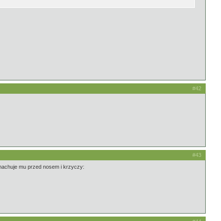
#42
#43
ymachuje mu przed nosem i krzyczy: