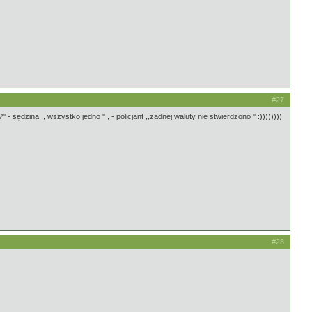
#27
 sędzina ,, wszystko jedno '' , - policjant ,,żadnej waluty nie stwierdzono '' :))))))))
#28