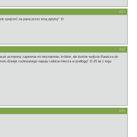
#37
e spojrzeć na pana przez inną optykę" :D
#38
 masaż przepony zapewnia mi niezmiennie, krótkie, ale boskie wejście Rawicza do
mski dźwięk rozlewanego napoju i wbicia miecza w podłogę! :D 25 lat z tego
#39