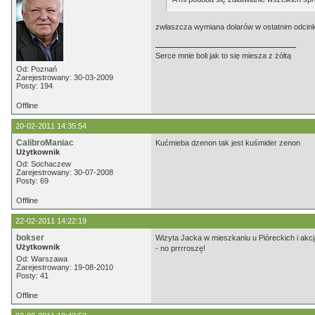
zwłaszcza wymiana dolarów w ostatnim odcin
Serce mnie boli jak to się miesza z żółtą
Od: Poznań
Zarejestrowany: 30-03-2009
Posty: 194
Offline
20-02-2011 14:35:54
CalibroManiac
Kućmieba dzenon tak jest kuśmider zenon
Użytkownik
Od: Sochaczew
Zarejestrowany: 30-07-2008
Posty: 69
Offline
22-02-2011 14:22:19
bokser
Wizyta Jacka w mieszkaniu u Pióreckich i akc
Użytkownik
- no prrrroszę!
Od: Warszawa
Zarejestrowany: 19-08-2010
Posty: 41
Offline