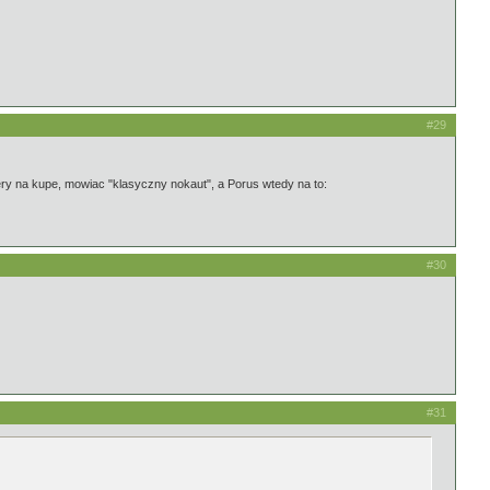
#29
iery na kupe, mowiac "klasyczny nokaut", a Porus wtedy na to:
#30
#31