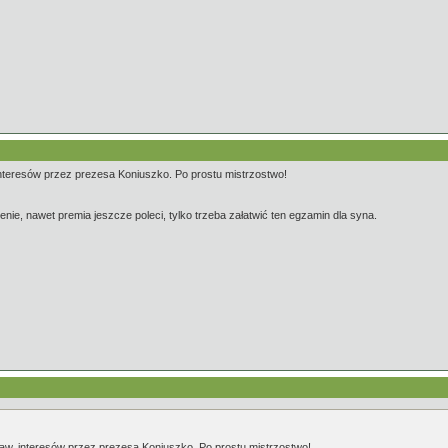
interesów przez prezesa Koniuszko. Po prostu mistrzostwo!
nie, nawet premia jeszcze poleci, tylko trzeba załatwić ten egzamin dla syna.
raw, interesów przez prezesa Koniuszko. Po prostu mistrzostwo!