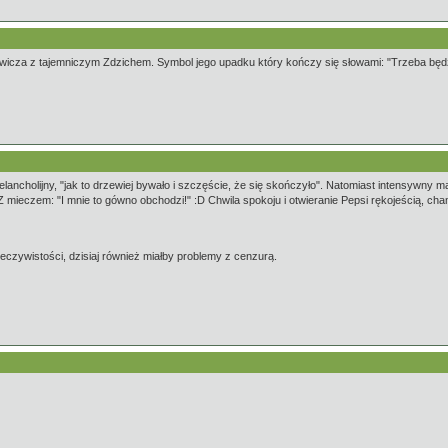
cza z tajemniczym Zdzichem. Symbol jego upadku który kończy się słowami: "Trzeba będzi
melancholijny, "jak to drzewiej bywało i szczęście, że się skończyło". Natomiast intensywny
Z mieczem: "I mnie to gówno obchodzi!" :D Chwila spokoju i otwieranie Pepsi rękojeścią, cha
eczywistości, dzisiaj również miałby problemy z cenzurą.