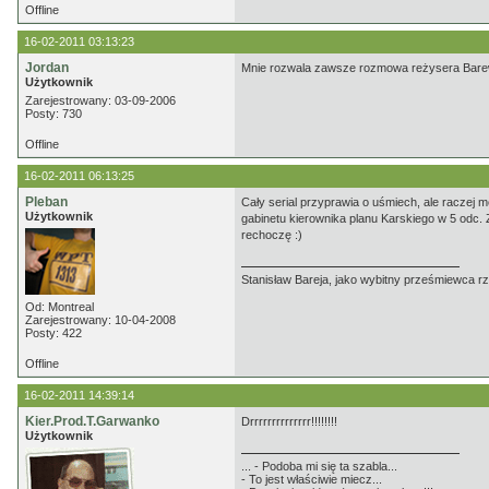
Offline
16-02-2011 03:13:23
Jordan
Mnie rozwala zawsze rozmowa reżysera Barewi
Użytkownik
Zarejestrowany: 03-09-2006
Posty: 730
Offline
16-02-2011 06:13:25
Pleban
Cały serial przyprawia o uśmiech, ale raczej 
Użytkownik
gabinetu kierownika planu Karskiego w 5 odc. 
rechoczę :)
Stanisław Bareja, jako wybitny prześmiewca rz
Od: Montreal
Zarejestrowany: 10-04-2008
Posty: 422
Offline
16-02-2011 14:39:14
Kier.Prod.T.Garwanko
Drrrrrrrrrrrrrr!!!!!!!!
Użytkownik
... - Podoba mi się ta szabla...
- To jest właściwie miecz...