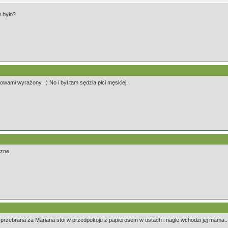
m było?
łowami wyrażony. :) No i był tam sędzia płci męskiej.
szne
 przebrana za Mariana stoi w przedpokoju z papierosem w ustach i nagle wchodzi jej mama..