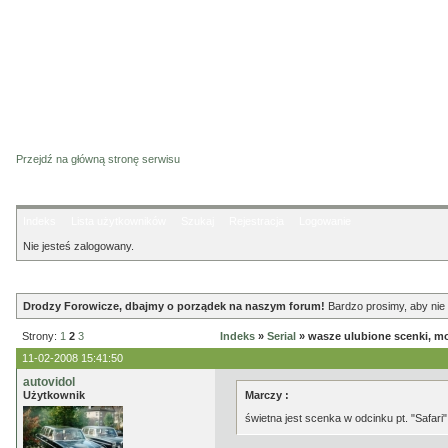
Przejdź na główną stronę serwisu
Indeks
Lista użytkowników
Szukaj
Rejestracja
Logowanie
Nie jesteś zalogowany.
Ogłoszenie
Drodzy Forowicze, dbajmy o porządek na naszym forum!
Bardzo prosimy, aby nie 
Strony:
1
2
3
Indeks
»
Serial
» wasze ulubione scenki, m
11-02-2008 15:41:50
autovidol
Użytkownik
Marczy :
świetna jest scenka w odcinku pt. "Safari