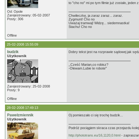
to "cho no" mi po tym filmie już zostało, jede
Od: Opole
Zarejestrowany: 05-02-2007
Chwileczkę, ja zaraz zaraz... zaraz.
Posty: 306
Zygmunt! Cho no
Uważaj tramwaj! Widzę... siedemnastka!
Stachu! Cho no
Offline
25-02-2008 15:55:09
budzik
Dobry tekst jest na rozprawie sądowej jak sędzin
Użytkownik
,,Cześć Marian,co robisz?
-Olewam.Lubie te robote''
Zarejestrowany: 25-02-2008
Posty: 9
Offline
28-02-2008 17:49:13
Pawełzmiennik
Oj pomieszało ci się trochę budzik...
Użytkownik
Podróż pociągiem skraca czas przejazdu kolej
http://phototrans.eu/16,1120,0.html
- zaprasza