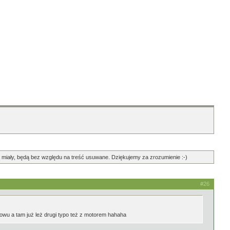
ędą miały, będą bez względu na treść usuwane. Dziękujemy za zrozumienie :-)
#26
rowu a tam już leż drugi typo też z motorem hahaha