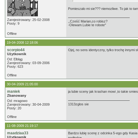
Pomieszalo mi sie??? niemozliwe. To jak to ta
Zarejestrowany: 25-02-2008
,,Cześć Marian,co robisz?
Posty: 9
-Olewam.Lubie te robote''
Offline
19-04-2008 12:18:06
scorpio44
Ojej, no sens identyczny, tylko trochę innymi s
Użytkownik
Od: Elbląg
Zarejestrowany: 03-09-2006
Posty: 623
Offline
30-04-2009 21:05:00
maniek
ja lubie sceny jak krashan mowi ,to takie smie
Zbanowany
Od: mragowo
1313zglos sie
Zarejestrowany: 30-04-2009
Posty: 20
Offline
11-08-2009 21:19:17
maadziaa33
Bardzo lubię scenę z odcinka 5-ego gdy Kasia
Użytkownik
podłodze.