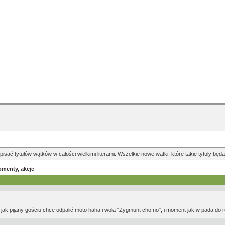
pisać tytułów wątków w całości wielkimi literami. Wszelkie nowe wątki, które takie tytuły b
omenty, akcje
" jak pijany gościu chce odpalić moto haha i woła "Zygmunt cho no", i moment jak w pada do 