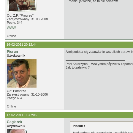
- Paanie, ja widzę, że to nie pałasz!!!
Od: Z.F. "Progres"
Zarejestrowany: 31-03-2008
Posty: 344
WWW
Offline
16-02-2011 20:12:44
Piorun
A mi podoba się załatwianie wszelkich spraw, 
Użytkownik
Pani Katarzyno... Wszystko pójdzie w zapomnie
Jak to załatwić ?
Od: Pomorze
Zarejestrowany: 31-10-2006
Posty: 664
Offline
17-02-2011 11:47:06
Ceglarek
Użytkownik
Piorun :
A mi podoba się załatwianie wszelkich sp