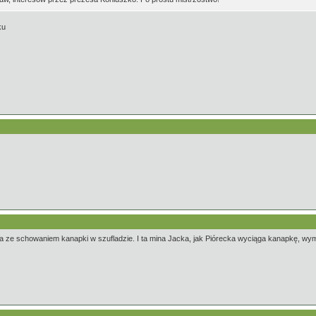
ku
ja ze schowaniem kanapki w szufladzie. I ta mina Jacka, jak Piórecka wyciąga kanapkę, w