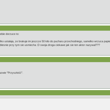
ebie dorzuce to:
melko ustalaja, ze brakuje im jeszcze 50 kilo do pucharu przechodniego, samelko wrzuca pap
l: oblesnie przy tym sie usmiecha :D swoja droga ciekawe jak sie ten aktor nazywal???
zwie "Przyszłość".