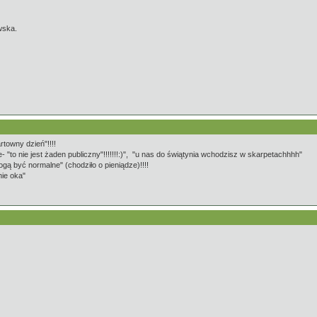
wska.
rtowny dzień"!!!!
to nie jest żaden publiczny"!!!!!!!:)", "u nas do świątynia wchodzisz w skarpetachhhh"
ogą być normalne" (chodziło o pieniądze)!!!!
nie oka"