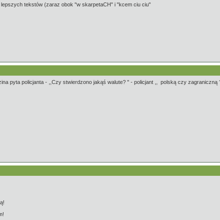
n z lepszych tekstów (zaraz obok "w skarpetaCH" i "kcem ciu ciu"
a pyta policjanta - ,,Czy stwierdzono jakąś walute? " - policjant ,, polską czy zagraniczną ?'' -
ą!
m!