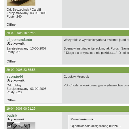
Od: Szczecinek / Cardiff
Zarejestrowany: 03-09-2006
Posty: 240
Offline
29-02-2008 18:32:46
el_comendanto
Wszystkie z wymienionych sa swietne, ja od si
Użytkownik
Zarejestrowany: 13-03-2007
Scena w instytucie literackim, jak Porus i Sa
Posty: 87
"-Dlugo sie przyszlosc nie pozbiera..." :D :lo
Offline
29-02-2008 23:35:56
scorpio44
Czesław Mroczek
Użytkownik
Od: Elbląg
PS: Chodzi o konkurencyjne wydawnictwo o na
Zarejestrowany: 03-09-2006
Posty: 623
Offline
19-04-2008 00:21:29
budzik
Użytkownik
Pawełzmiennik :
Oj pomieszało ci się trochę budzik...