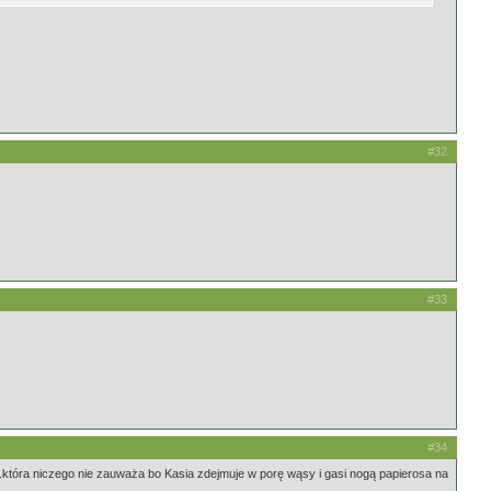
#32
#33
#34
.która niczego nie zauważa bo Kasia zdejmuje w porę wąsy i gasi nogą papierosa na