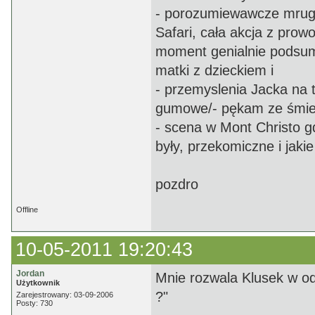
- porozumiewawcze mrugn
Safari, cała akcja z prow
moment genialnie podsum
matki z dzieckiem i
- przemyslenia Jacka na t
gumowe/- pękam ze śmie
- scena w Mont Christo g
były, przekomiczne i jaki
pozdro
Offline
10-05-2011 19:20:43
Jordan
Mnie rozwala Klusek w od
Użytkownik
?"
Zarejestrowany: 03-09-2006
Posty: 730