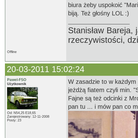
biura żeby uspokoić "Mari
biją. Też głośny LOL :)
Stanisław Bareja,
rzeczywistości, dz
Offline
20-03-2011 15:02:24
Pawel-FSO
W zasadzie to w każdym odc
Użytkownik
jeżdżą fiatem czyli min. "S
Fajne są też odcinki z Mr
pan tu ... i mów pan co m
Od: N54,25 E18,65
Zarejestrowany: 12-11-2008
Posty: 23