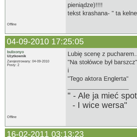
pieniądze)!!!!
tekst krashana- " ta keln
Offline
04-09-2010 17:25:05
bulixonyo
Lubię scenę z pucharem.
Użytkownik
"Na stołówce był barszcz
Zarejestrowany: 04-09-2010
Posty: 2
i
"Tego aktora Englerta"
" - Ale ja mieć sp
- I wice wersa"
Offline
16-02-2011 03:13:23