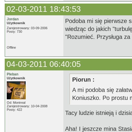
02-03-2011 18:43:53
Jordan
Podoba mi się pierwsze s
Użytkownik
wiedząc do jakich "turbu
Zarejestrowany: 03-09-2006
Posty: 730
"Rozumieć. Przysługa za 
Offline
04-03-2011 06:40:05
Pleban
Użytkownik
Piorun :
A mi podoba się załatw
Koniuszko. Po prostu 
Od: Montreal
Zarejestrowany: 10-04-2008
Posty: 422
Tacy ludzie istnieją i dzi
Aha! I jeszcze mina Stas