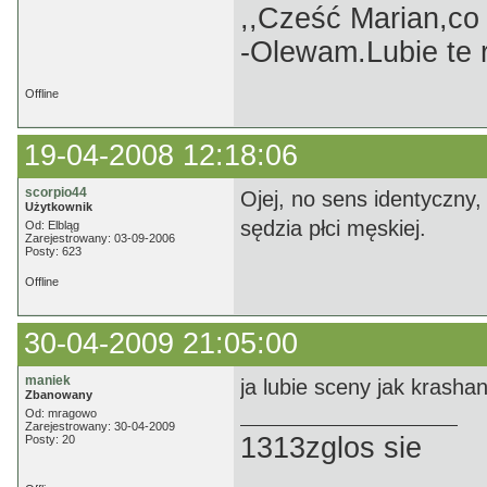
,,Cześć Marian,co
-Olewam.Lubie te r
Offline
19-04-2008 12:18:06
scorpio44
Ojej, no sens identyczny,
Użytkownik
sędzia płci męskiej.
Od: Elbląg
Zarejestrowany: 03-09-2006
Posty: 623
Offline
30-04-2009 21:05:00
maniek
ja lubie sceny jak krasha
Zbanowany
Od: mragowo
Zarejestrowany: 30-04-2009
1313zglos sie
Posty: 20