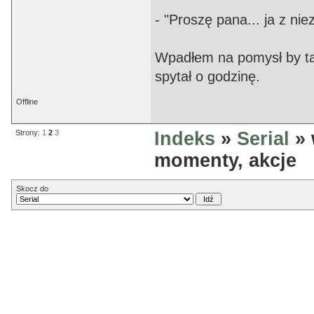
- "Proszę pana... ja z n
Wpadłem na pomysł by ta
spytał o godzinę.
Offline
Strony:
1
2
3
Indeks
»
Serial
» 
momenty, akcje
Skocz do