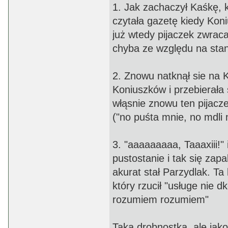
1. Jak zachaczył Kaśkę, k
czytała gazetę kiedy Koni
już wtedy pijaczek zwracał 
chyba ze względu na stan
2. Znowu natknął sie na 
Koniuszków i przebierała 
włąsnie znowu ten pijacze
("no puśta mnie, no mdli 
3. "aaaaaaaaa, Taaaxiii!"
pustostanie i tak się zapa
akurat stał Parzydlak. Ta 
który rzucił "usługe nie 
rozumiem rozumiem"
Taka drobnostka, ale jako