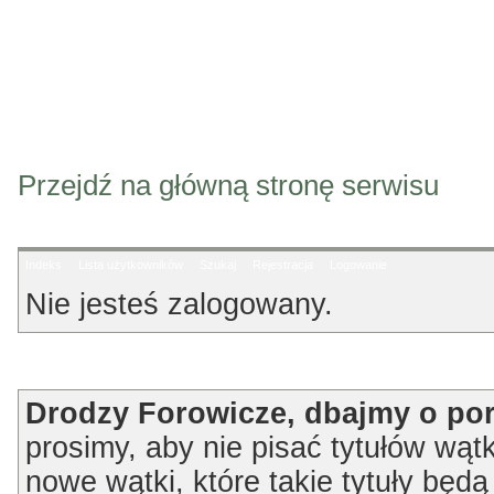
Przejdź na główną stronę serwisu
Indeks
Lista użytkowników
Szukaj
Rejestracja
Logowanie
Nie jesteś zalogowany.
Ogłoszenie
Drodzy Forowicze, dbajmy o po
prosimy, aby nie pisać tytułów wątk
nowe wątki, które takie tytuły będ