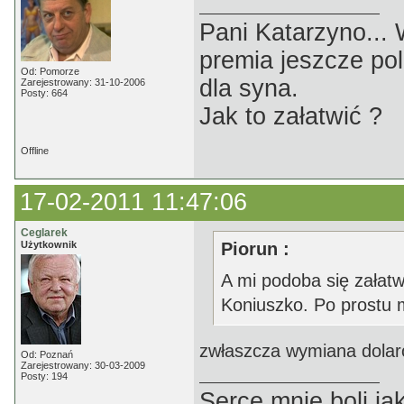
Pani Katarzyno...
premia jeszcze pol
Od: Pomorze
dla syna.
Zarejestrowany: 31-10-2006
Posty: 664
Jak to załatwić ?
Offline
17-02-2011 11:47:06
Ceglarek
Użytkownik
Piorun :
A mi podoba się załatw
Koniuszko. Po prostu 
zwłaszcza wymiana dolar
Od: Poznań
Zarejestrowany: 30-03-2009
Posty: 194
Serce mnie boli jak