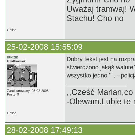
Uważaj tramwaj! W
Stachu! Cho no
Offline
25-02-2008 15:55:09
budzik
Dobry tekst jest na rozpr
Użytkownik
stwierdzono jakąś walute? 
wszystko jedno '' , - policj
,,Cześć Marian,co
Zarejestrowany: 25-02-2008
Posty: 9
-Olewam.Lubie te r
Offline
28-02-2008 17:49:13