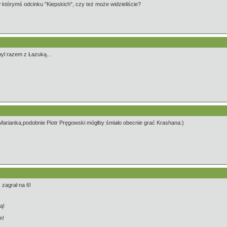
 którymś odcinku "Kiepskich", czy też może widzieliście?
yl razem z Łazuką...
arianka,podobnie Piotr Pręgowski mógłby śmiało obecnie grać Krashana:)
 zagrał na 6!
ą!
m!