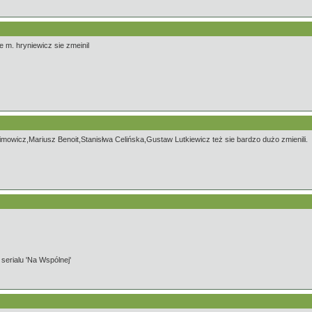
e m. hryniewicz sie zmeinil
owicz,Mariusz Benoit,Stanisłwa Celińska,Gustaw Lutkiewicz też sie bardzo dużo zmienili.
serialu 'Na Wspólnej'