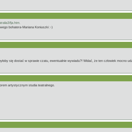
tralia3/fja.htm.
wego bohatera-Mariana Koniuszki :-)
 byłoby się dostać w sprawie czatu, ewentualnie wywiadu?! Widać, że ten człowiek mocno udzie
torem artystycznym studia teatralnego.