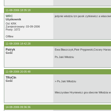
11-08-2006 18:35:18
WRC
jedynie wlodziu tzn jacek zytkiewicz a wlasciwi
Użytkownik
Od: KRK
Zarejestrowany: 03-09-2006
Posty: 1072
Offline
11-08-2006 18:42:28
Patryk
Ewa Błaszczyk,Piotr Pręgowski,Cezary Harasim
Gość
Ps.Jaki Włodziu
11-08-2006 20:05:48
TRoCIn
Gość
> Ps.Jaki Włodziu
Mieczysław Hryniewicz gra obecnie Włodzia w 
14-08-2006 09:36:36