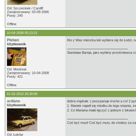
Od: Szczecinek / Cardiff
Zarejestrowany: 03-09-2006
Posty: 240
Offline
10-04-2008 05:23:22
Pleban
Kto z Was mieszka lub wybiera się do Łodzi, n
Użytkownik
Stanisław Bareja, jako wybitny prześmiewca rz
Od: Montreal
Zarejestrowany: 10-04-2008
Posty: 421
Offline
01-02-2010 20:30:09
ardiano
dobra mądrale :) poszpanuje troche a co! 2 py
Użytkownik
1. Maniek najadł się miodku do tego stopnia, 
2. Co Mariana miało łączyć z jednym z lokato
Coś być musi! Coś być musi, do cholery za z
Od: Łuków