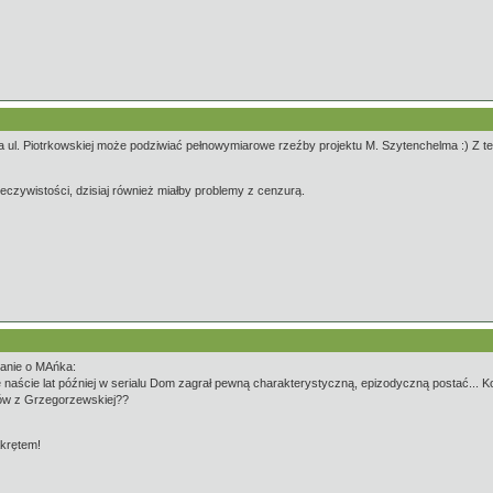
a ul. Piotrkowskiej może podziwiać pełnowymiarowe rzeźby projektu M. Szytenchelma :) Z teg
eczywistości, dzisiaj również miałby problemy z cenzurą.
tanie o MAńka:
że naście lat później w serialu Dom zagrał pewną charakterystyczną, epizodyczną postać... 
rów z Grzegorzewskiej??
akrętem!