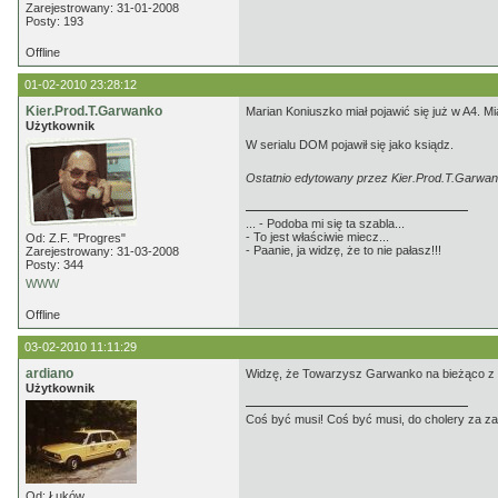
Zarejestrowany: 31-01-2008
Posty: 193
Offline
01-02-2010 23:28:12
Kier.Prod.T.Garwanko
Marian Koniuszko miał pojawić się już w A4. 
Użytkownik
W serialu DOM pojawił się jako ksiądz.
Ostatnio edytowany przez Kier.Prod.T.Garwan
... - Podoba mi się ta szabla...
- To jest właściwie miecz...
Od: Z.F. "Progres"
- Paanie, ja widzę, że to nie pałasz!!!
Zarejestrowany: 31-03-2008
Posty: 344
WWW
Offline
03-02-2010 11:11:29
ardiano
Widzę, że Towarzysz Garwanko na bieżąco z najn
Użytkownik
Coś być musi! Coś być musi, do cholery za z
Od: Łuków