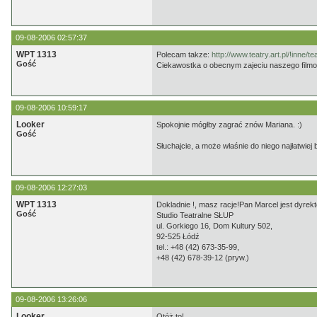
09-08-2006 02:57:37
WPT 1313
Polecam takze:
http://www.teatry.art.pl/!inne/tea
Gość
Ciekawostka o obecnym zajeciu naszego filmo
09-08-2006 10:59:17
Looker
Spokojnie mógłby zagrać znów Mariana. :)
Gość
Słuchajcie, a może właśnie do niego najłatwiej
09-08-2006 12:27:03
WPT 1313
Dokladnie !, masz racje!Pan Marcel jest dyrek
Gość
Studio Teatralne SŁUP
ul. Gorkiego 16, Dom Kultury 502,
92-525 Łódź
tel.: +48 (42) 673-35-99,
+48 (42) 678-39-12 (pryw.)
09-08-2006 13:26:06
Looker
Otóż to!