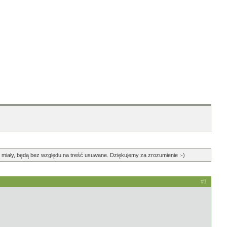
ędą miały, będą bez względu na treść usuwane. Dziękujemy za zrozumienie :-)
#1