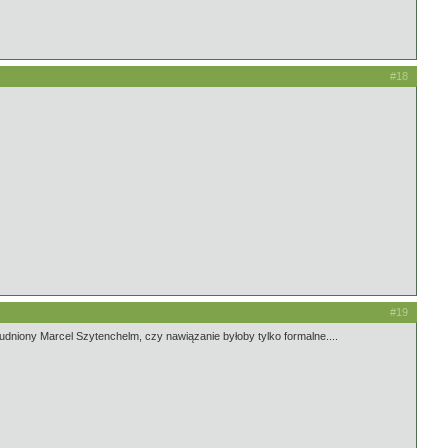
#18
#19
rudniony Marcel Szytenchelm, czy nawiązanie byłoby tylko formalne....