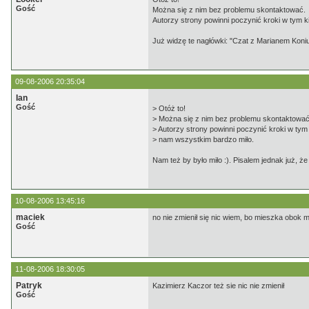
Gość
Można się z nim bez problemu skontaktować.
Autorzy strony powinni poczynić kroki w tym 
Już widzę te nagłówki: "Czat z Marianem Konius
09-08-2006 20:35:04
Ian
Gość
> Otóż to!
> Można się z nim bez problemu skontaktować
> Autorzy strony powinni poczynić kroki w tym
> nam wszystkim bardzo miło.
Nam też by było miło :). Pisalem jednak już, ż
10-08-2006 13:45:16
maciek
no nie zmienił się nic wiem, bo mieszka obok m
Gość
11-08-2006 18:30:05
Patryk
Kazimierz Kaczor też sie nic nie zmienił
Gość