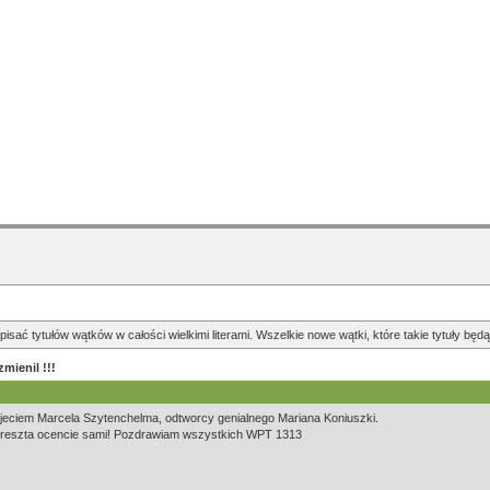
pisać tytułów wątków w całości wielkimi literami. Wszelkie nowe wątki, które takie tytuły b
mienil !!!
djeciem Marcela Szytenchelma, odtworcy genialnego Mariana Koniuszki.
 z reszta ocencie sami! Pozdrawiam wszystkich WPT 1313