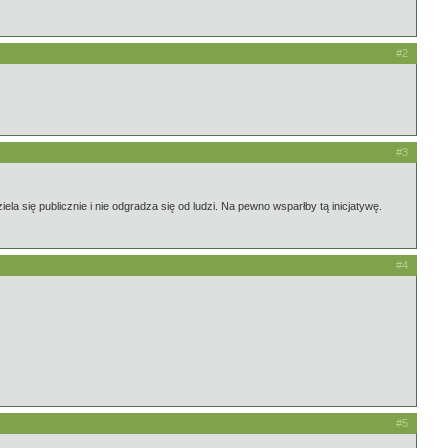
#2
#3
la się publicznie i nie odgradza się od ludzi. Na pewno wsparłby tą inicjatywę.
#4
#5