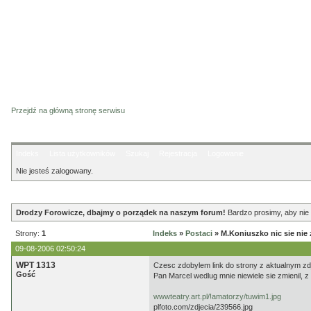
Przejdź na główną stronę serwisu
Indeks
Lista użytkowników
Szukaj
Rejestracja
Logowanie
Nie jesteś zalogowany.
Ogłoszenie
Drodzy Forowicze, dbajmy o porządek na naszym forum!
Bardzo prosimy, aby nie 
Strony:
1
Indeks
»
Postaci
» M.Koniuszko nic sie nie z
09-08-2006 02:50:24
WPT 1313
Czesc zdobylem link do strony z aktualnym z
Gość
Pan Marcel wedlug mnie niewiele sie zmienil,
wwwteatry.art.pl/!amatorzy/tuwim1.jpg
plfoto.com/zdjecia/239566.jpg