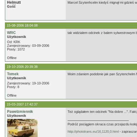
Helmutt
Marcel Szytenhcelm kiedyś mignął mi gdzieś w
Gość
15-08-2006 18:04:08
WRC
tak widzialem odcinek z balem sylwestrowym b
Użytkownik
Od: KRK
Zarejestrowany: 03-09-2006
Posty: 1072
Offline
19-10-2006 20:39:38
Tomek
Moim zdaniem podobnie jak pan Szytenchelm M
Użytkownik
Zarejestrowany: 19-10-2006
Posty: 8
Offline
15-03-2007 17:42:37
Pawełzmiennik
Też oglądałem ten odcinek "Na dobre ...". Fakt,
Użytkownik
Podróż pociągiem skraca czas przejazdu kolej
http://phototrans.eu/16,1120,0.html
- zaprasza