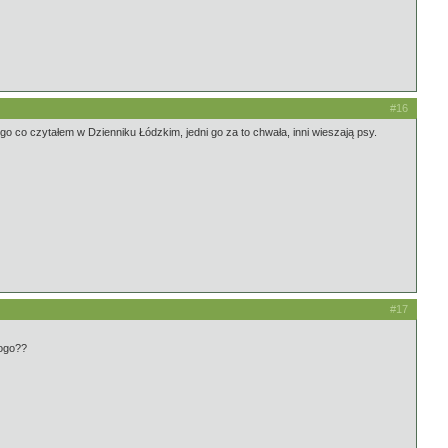
#16
o co czytałem w Dzienniku Łódzkim, jedni go za to chwała, inni wieszają psy.
#17
Kogo??