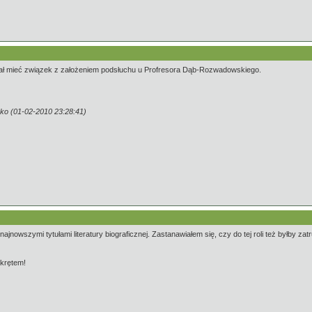
Miał mieć związek z założeniem podsłuchu u Profresora Dąb-Rozwadowskiego.
ko (01-02-2010 23:28:41)
owszymi tytułami literatury biograficznej. Zastanawiałem się, czy do tej roli też byłby zat
akrętem!