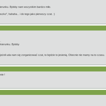
kierunku. Byłoby nam wszystkim bardzo miło.
zko", hahaha... i do tego jako pierwszy czat. :)
.
 kierunku. Byłoby
e jeżeli uda nam się zorganizować czat, to będzie to jesienią. Obecnie nie mamy na to czasu.
nie !