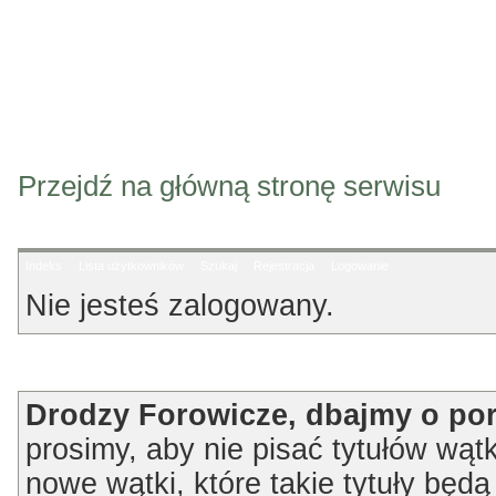
Przejdź na główną stronę serwisu
Indeks
Lista użytkowników
Szukaj
Rejestracja
Logowanie
Nie jesteś zalogowany.
Ogłoszenie
Drodzy Forowicze, dbajmy o po
prosimy, aby nie pisać tytułów wątk
nowe wątki, które takie tytuły będ