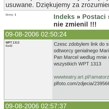
usuwane. Dziękujemy za zrozumien
Strony:
1
Indeks
»
Postaci
nie zmienil !!!
09-08-2006 02:50:24
WPT 1313
Czesc zdobylem link do s
Gość
odtworcy genialnego Mari
Pan Marcel wedlug mnie n
wszystkich WPT 1313
wwwteatry.art.pl/!amator
plfoto.com/zdjecia/23956
09-08-2006 02:57:37