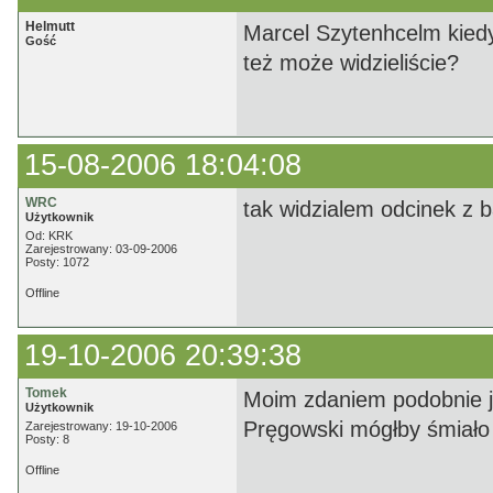
Helmutt
Marcel Szytenhcelm kiedy
Gość
też może widzieliście?
15-08-2006 18:04:08
WRC
tak widzialem odcinek z 
Użytkownik
Od: KRK
Zarejestrowany: 03-09-2006
Posty: 1072
Offline
19-10-2006 20:39:38
Tomek
Moim zdaniem podobnie j
Użytkownik
Pręgowski mógłby śmiało
Zarejestrowany: 19-10-2006
Posty: 8
Offline