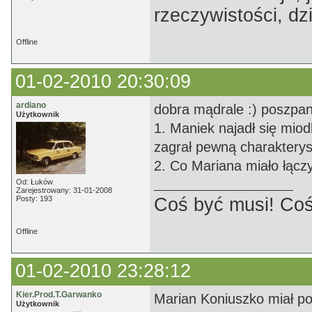
rzeczywistości, dz
Offline
01-02-2010 20:30:09
ardiano
dobra mądrale :) poszpan
Użytkownik
1. Maniek najadł się miod
zagrał pewną charakterys
2. Co Mariana miało łącz
Od: Łuków
Zarejestrowany: 31-01-2008
Posty: 193
Coś być musi! Coś
Offline
01-02-2010 23:28:12
Kier.Prod.T.Garwanko
Marian Koniuszko miał po
Użytkownik