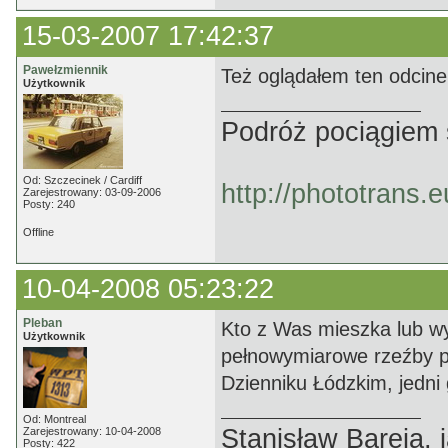
15-03-2007 17:42:37
Pawełzmiennik
Też oglądałem ten odcinek
Użytkownik
Podróż pociągiem 
Od: Szczecinek / Cardiff
http://phototrans.
Zarejestrowany: 03-09-2006
Posty: 240
Offline
10-04-2008 05:23:22
Pleban
Kto z Was mieszka lub wyb
Użytkownik
pełnowymiarowe rzeźby p
Dzienniku Łódzkim, jedni 
Od: Montreal
Stanisław Bareja,
Zarejestrowany: 10-04-2008
Posty: 422