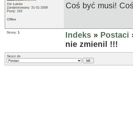
Coś być musi! Coś
Od: Łuków
Zarejestrowany: 31-01-2008
Posty: 193
Offline
Strony:
1
Indeks
»
Postaci
nie zmienil !!!
Skocz do