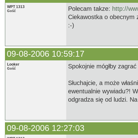
WPT 1313
Polecam takze:
http://www
Gość
Ciekawostka o obecnym z
:-)
09-08-2006 10:59:17
Looker
Spokojnie mógłby zagrać 
Gość
Słuchajcie, a może właśni
ewentualnie wywiadu?! Wid
odgradza się od ludzi. Na
09-08-2006 12:27:03