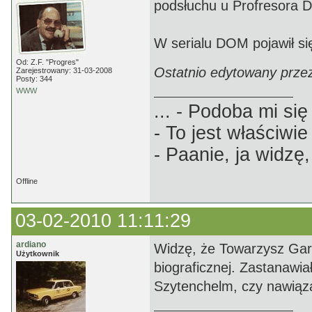
podsłuchu u Profresora
W serialu DOM pojawił się
Od: Z.F. "Progres"
Ostatnio edytowany prze
Zarejestrowany: 31-03-2008
Posty: 344
WWW
... - Podoba mi się 
- To jest właściwie
- Paanie, ja widzę,
Offline
03-02-2010 11:11:29
ardiano
Widzę, że Towarzysz Garw
Użytkownik
biograficznej. Zastanawiał
Szytenchelm, czy nawiązan