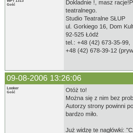
WPT 1313
Dokladnie !, masz racje!
Gość
teatralnego.
Studio Teatralne SŁUP
ul. Gorkiego 16, Dom Kul
92-525 Łódź
tel.: +48 (42) 673-35-99,
+48 (42) 678-39-12 (pryw
09-08-2006 13:26:06
Looker
Otóż to!
Gość
Można się z nim bez pro
Autorzy strony powinni p
bardzo miło.
Już widzę te nagłówki: "C