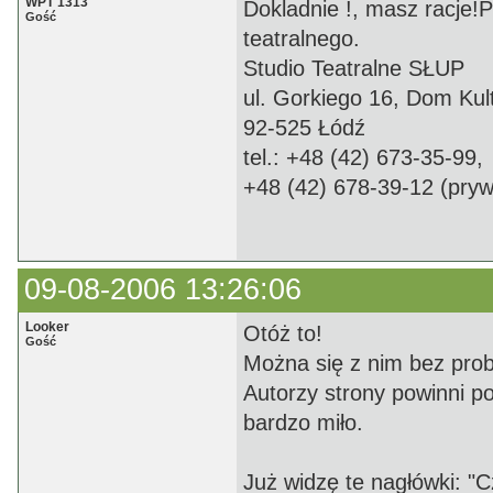
WPT 1313
Dokladnie !, masz racje!
Gość
teatralnego.
Studio Teatralne SŁUP
ul. Gorkiego 16, Dom Kul
92-525 Łódź
tel.: +48 (42) 673-35-99,
+48 (42) 678-39-12 (pryw
09-08-2006 13:26:06
Looker
Otóż to!
Gość
Można się z nim bez pro
Autorzy strony powinni p
bardzo miło.
Już widzę te nagłówki: "C