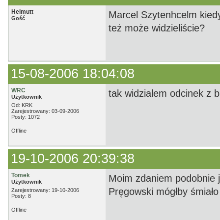
Helmutt
Marcel Szytenhcelm kiedy
Gość
też może widzieliście?
15-08-2006 18:04:08
WRC
tak widzialem odcinek z 
Użytkownik
Od: KRK
Zarejestrowany: 03-09-2006
Posty: 1072
Offline
19-10-2006 20:39:38
Tomek
Moim zdaniem podobnie j
Użytkownik
Pręgowski mógłby śmiało
Zarejestrowany: 19-10-2006
Posty: 8
Offline