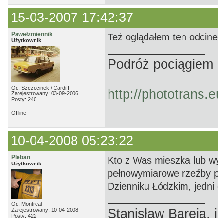
15-03-2007 17:42:37
Pawełzmiennik
Też oglądałem ten odcinek
Użytkownik
Podróż pociągiem 
Od: Szczecinek / Cardiff
http://phototrans.
Zarejestrowany: 03-09-2006
Posty: 240
Offline
10-04-2008 05:23:22
Pleban
Kto z Was mieszka lub wyb
Użytkownik
pełnowymiarowe rzeźby p
Dzienniku Łódzkim, jedni 
Od: Montreal
Stanisław Bareja,
Zarejestrowany: 10-04-2008
Posty: 422