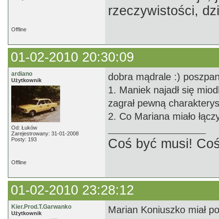
rzeczywistości, dz
Offline
01-02-2010 20:30:09
ardiano
dobra mądrale :) poszpan
Użytkownik
1. Maniek najadł się miod
zagrał pewną charakterys
2. Co Mariana miało łącz
Od: Łuków
Zarejestrowany: 31-01-2008
Posty: 193
Coś być musi! Coś
Offline
01-02-2010 23:28:12
Kier.Prod.T.Garwanko
Marian Koniuszko miał po
Użytkownik