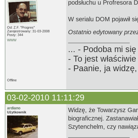
podsłuchu u Profresora
W serialu DOM pojawił się
Od: Z.F. "Progres"
Ostatnio edytowany prze
Zarejestrowany: 31-03-2008
Posty: 344
WWW
... - Podoba mi się 
- To jest właściwie
- Paanie, ja widzę,
Offline
03-02-2010 11:11:29
ardiano
Widzę, że Towarzysz Garw
Użytkownik
biograficznej. Zastanawiał
Szytenchelm, czy nawiązan