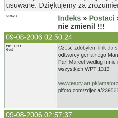
usuwane. Dziękujemy za zrozumien
Strony:
1
Indeks
»
Postaci
nie zmienil !!!
09-08-2006 02:50:24
WPT 1313
Czesc zdobylem link do s
Gość
odtworcy genialnego Mari
Pan Marcel wedlug mnie n
wszystkich WPT 1313
wwwteatry.art.pl/!amator
plfoto.com/zdjecia/23956
09-08-2006 02:57:37