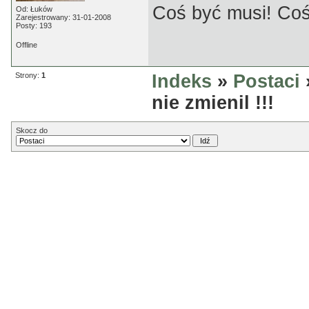
Coś być musi! Coś
Od: Łuków
Zarejestrowany: 31-01-2008
Posty: 193
Offline
Strony:
1
Indeks
»
Postaci
nie zmienil !!!
Skocz do