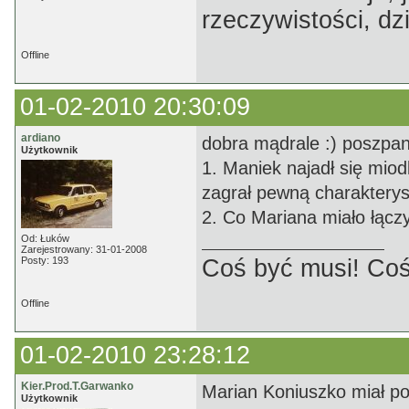
rzeczywistości, dz
Offline
01-02-2010 20:30:09
ardiano
dobra mądrale :) poszpan
Użytkownik
1. Maniek najadł się miod
zagrał pewną charakterys
2. Co Mariana miało łącz
Od: Łuków
Zarejestrowany: 31-01-2008
Posty: 193
Coś być musi! Coś
Offline
01-02-2010 23:28:12
Kier.Prod.T.Garwanko
Marian Koniuszko miał po
Użytkownik