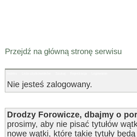
Przejdź na główną stronę serwisu
Indeks
Lista użytkowników
Szukaj
Rejestracja
Logowanie
Nie jesteś zalogowany.
Ogłoszenie
Drodzy Forowicze, dbajmy o po
prosimy, aby nie pisać tytułów wątk
nowe wątki, które takie tytuły będ