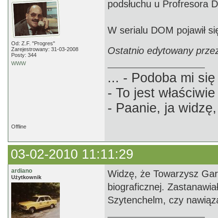
podsłuchu u Profresora
W serialu DOM pojawił się
Od: Z.F. "Progres"
Ostatnio edytowany prze
Zarejestrowany: 31-03-2008
Posty: 344
WWW
... - Podoba mi się 
- To jest właściwie
- Paanie, ja widzę,
Offline
03-02-2010 11:11:29
ardiano
Widzę, że Towarzysz Garw
Użytkownik
biograficznej. Zastanawiał
Szytenchelm, czy nawiązan