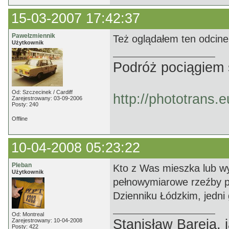
15-03-2007 17:42:37
Pawełzmiennik
Też oglądałem ten odcinek
Użytkownik
Podróż pociągiem 
Od: Szczecinek / Cardiff
http://phototrans.
Zarejestrowany: 03-09-2006
Posty: 240
Offline
10-04-2008 05:23:22
Pleban
Kto z Was mieszka lub wyb
Użytkownik
pełnowymiarowe rzeźby p
Dzienniku Łódzkim, jedni 
Od: Montreal
Stanisław Bareja,
Zarejestrowany: 10-04-2008
Posty: 422