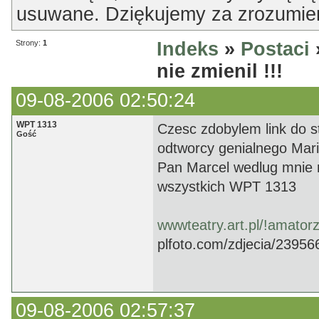
usuwane. Dziękujemy za zrozumien
Strony:
1
Indeks
»
Postaci
nie zmienil !!!
09-08-2006 02:50:24
WPT 1313
Czesc zdobylem link do s
Gość
odtworcy genialnego Mari
Pan Marcel wedlug mnie n
wszystkich WPT 1313
wwwteatry.art.pl/!amator
plfoto.com/zdjecia/23956
09-08-2006 02:57:37