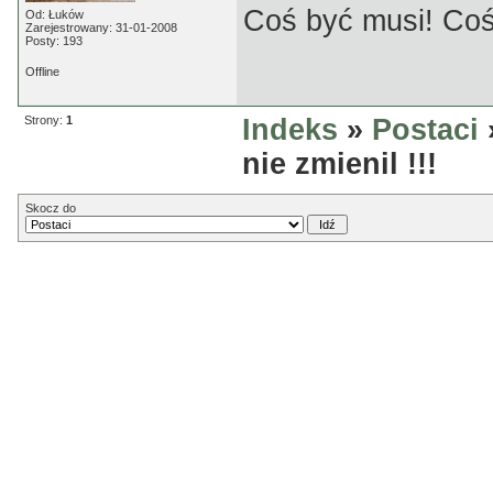
Coś być musi! Coś
Od: Łuków
Zarejestrowany: 31-01-2008
Posty: 193
Offline
Strony:
1
Indeks
»
Postaci
nie zmienil !!!
Skocz do