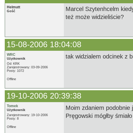
Helmutt
Marcel Szytenhcelm kiedy
Gość
też może widzieliście?
15-08-2006 18:04:08
WRC
tak widzialem odcinek z 
Użytkownik
Od: KRK
Zarejestrowany: 03-09-2006
Posty: 1072
Offline
19-10-2006 20:39:38
Tomek
Moim zdaniem podobnie j
Użytkownik
Pręgowski mógłby śmiało
Zarejestrowany: 19-10-2006
Posty: 8
Offline