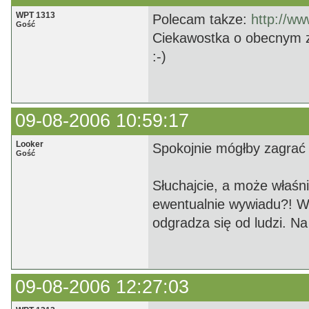
WPT 1313
Polecam takze:
http://www
Gość
Ciekawostka o obecnym z
:-)
09-08-2006 10:59:17
Looker
Spokojnie mógłby zagrać 
Gość
Słuchajcie, a może właśni
ewentualnie wywiadu?! Wid
odgradza się od ludzi. Na
09-08-2006 12:27:03