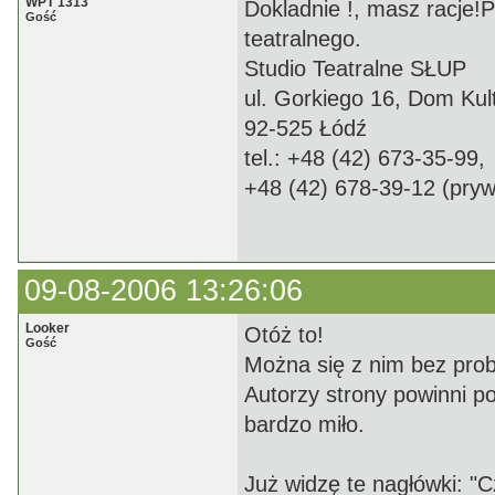
WPT 1313
Dokladnie !, masz racje!
Gość
teatralnego.
Studio Teatralne SŁUP
ul. Gorkiego 16, Dom Kul
92-525 Łódź
tel.: +48 (42) 673-35-99,
+48 (42) 678-39-12 (pryw
09-08-2006 13:26:06
Looker
Otóż to!
Gość
Można się z nim bez pro
Autorzy strony powinni p
bardzo miło.
Już widzę te nagłówki: "C