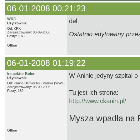
06-01-2008 00:21:23
WRC
del
Użytkownik
Od: KRK
Zarejestrowany: 03-09-2006
Ostatnio edytowany prze
Posty: 1072
Offline
06-01-2008 01:19:22
Inspektor Belon
W Aninie jedyny szpital o 
Użytkownik
Od: Kraina Uśmiechu - Polska (WWa)
Zarejestrowany: 03-09-2006
Posty: 189
Tu jest ich strona:
http://www.ckanin.pl/
Mysza wpadła na F
Offline