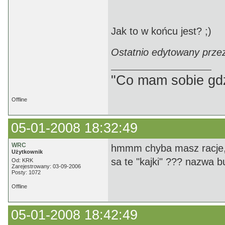
Jak to w końcu jest? ;)
Ostatnio edytowany prze
"Co mam sobie gdz
Offline
05-01-2008 18:32:49
WRC
hmmm chyba masz racje, s
Użytkownik
sa te "kajki" ??? nazwa b
Od: KRK
Zarejestrowany: 03-09-2006
Posty: 1072
Offline
05-01-2008 18:42:49