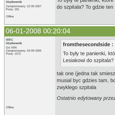
To były te panienki, które
Użytkownik
do szpitala? To gdzie ten 
Zarejestrowany: 22-06-2007
Posty: 291
Offline
06-01-2008 00:20:04
WRC
Użytkownik
fromthesecondside :
Od: KRK
Zarejestrowany: 03-09-2006
To były te panienki, kt
Posty: 1072
Lesiakowi do szpitala? 
tak one (jedna tak smiesz
musial byc gdzies tam, bo 
zwyklego szpitala
Ostatnio edytowany prze
Offline