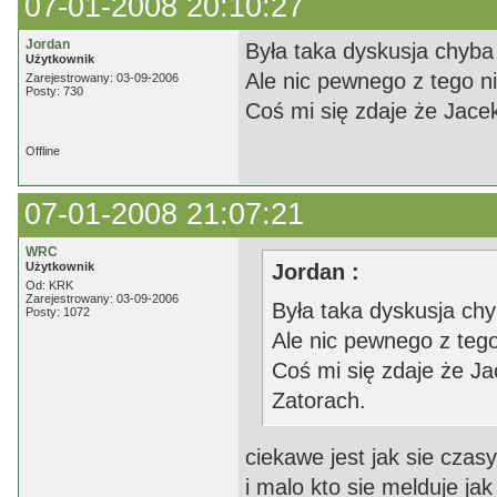
07-01-2008 20:10:27
Jordan
Była taka dyskusja chyba
Użytkownik
Ale nic pewnego z tego ni
Zarejestrowany: 03-09-2006
Posty: 730
Coś mi się zdaje że Jace
Offline
07-01-2008 21:07:21
WRC
Użytkownik
Jordan :
Od: KRK
Zarejestrowany: 03-09-2006
Była taka dyskusja ch
Posty: 1072
Ale nic pewnego z tego
Coś mi się zdaje że J
Zatorach.
ciekawe jest jak sie czasy
i malo kto sie melduje j