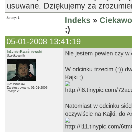
usuwane. Dziękujemy za zrozumien
Strony:
1
Indeks
»
Ciekawo
;)
05-01-2008 13:41:19
InżynierKwaśniewski
Nie jestem pewien czy w o
Użytkownik
W odcinku trzecim (:)) dw
Kajki ;)
Od: Wrocław
Zarejestrowany: 01-01-2008
Posty: 23
Natomiast w odcinku sió
oczywiście na Kajki, do A