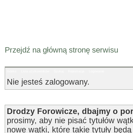
Przejdź na główną stronę serwisu
Indeks
Lista użytkowników
Szukaj
Rejestracja
Logowanie
Nie jesteś zalogowany.
Ogłoszenie
Drodzy Forowicze, dbajmy o po
prosimy, aby nie pisać tytułów wątk
nowe wątki, które takie tytuły będ