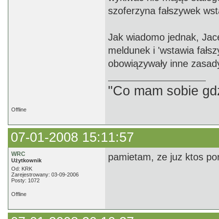
szoferzyna fałszywek wsta
Jak wiadomo jednak, Jac
meldunek i 'wstawia fałsz
obowiązywały inne zasad
"Co mam sobie gdz
Offline
07-01-2008 15:11:57
WRC
pamietam, ze juz ktos por
Użytkownik
Od: KRK
Zarejestrowany: 03-09-2006
Posty: 1072
Offline