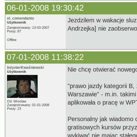
06-01-2008 19:30:42
el_comendanto
Jezdzilem w wakacje sluzb
Użytkownik
Andrzejka] nie zaobserwo
Zarejestrowany: 13-03-2007
Posty: 87
Offline
07-01-2008 11:38:22
InżynierKwaśniewski
Nie chcę otwierać nowego 
Użytkownik
"prawo jazdy kategorii B,
Warszawie" - m.in. takim
aplikowała o pracę w WP
Od: Wrocław
Zarejestrowany: 01-01-2008
Posty: 23
Personalny jak wiadomo o
gratisowych kursów przyzn
wykiwać nie mając stałeg