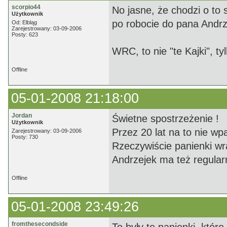
scorpio44
No jasne, że chodzi o to 
Użytkownik
po robocie do pana Andrzej
Od: Elbląg
Zarejestrowany: 03-09-2006
Posty: 623
WRC, to nie "te Kajki", tyl
Offline
05-01-2008 21:18:00
Jordan
Świetne spostrzeżenie !
Użytkownik
Przez 20 lat na to nie wp
Zarejestrowany: 03-09-2006
Posty: 730
Rzeczywiście panienki wr
Andrzejek ma też regular
Offline
05-01-2008 23:49:26
fromthesecondside