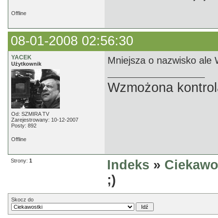
Offline
08-01-2008 02:56:30
YACEK
Mniejsza o nazwisko ale 
Użytkownik
Wzmożona kontrola
Od: SZMIRA TV
Zarejestrowany: 10-12-2007
Posty: 892
Offline
Strony:
1
Indeks
»
Ciekawo
;)
Skocz do