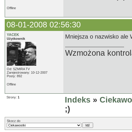
Offline
08-01-2008 02:56:30
YACEK
Mniejsza o nazwisko ale 
Użytkownik
Wzmożona kontrola
Od: SZMIRA TV
Zarejestrowany: 10-12-2007
Posty: 892
Offline
Strony:
1
Indeks
»
Ciekawo
;)
Skocz do