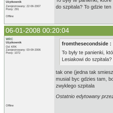
To były te panienki, które
Użytkownik
do szpitala? To gdzie ten 
Zarejestrowany: 22-06-2007
Posty: 291
Offline
06-01-2008 00:20:04
WRC
Użytkownik
fromthesecondside :
Od: KRK
Zarejestrowany: 03-09-2006
To były te panienki, kt
Posty: 1072
Lesiakowi do szpitala? 
tak one (jedna tak smiesz
musial byc gdzies tam, bo 
zwyklego szpitala
Ostatnio edytowany prze
Offline