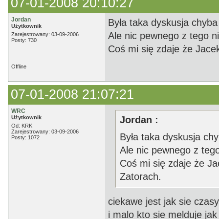
07-01-2008 20:10:27
Jordan
Była taka dyskusja chyba
Użytkownik
Ale nic pewnego z tego ni
Zarejestrowany: 03-09-2006
Posty: 730
Coś mi się zdaje że Jace
Offline
07-01-2008 21:07:21
WRC
Użytkownik
Jordan :
Od: KRK
Zarejestrowany: 03-09-2006
Była taka dyskusja ch
Posty: 1072
Ale nic pewnego z tego
Coś mi się zdaje że J
Zatorach.
ciekawe jest jak sie czasy
i malo kto sie melduje j