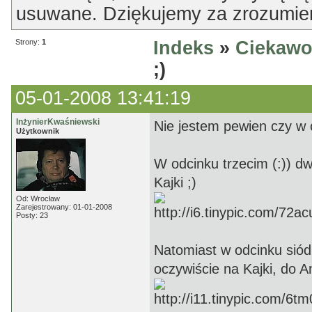
usuwane. Dziękujemy za zrozumien
Strony:
1
Indeks
»
Ciekawo
;)
05-01-2008 13:41:19
InżynierKwaśniewski
Nie jestem pewien czy w o
Użytkownik
W odcinku trzecim (:)) dw
Kajki ;)
Od: Wrocław
Zarejestrowany: 01-01-2008
Posty: 23
Natomiast w odcinku sió
oczywiście na Kajki, do A