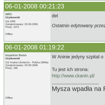
06-01-2008 00:21:23
WRC
del
Użytkownik
Od: KRK
Zarejestrowany: 03-09-2006
Ostatnio edytowany prze
Posty: 1072
Offline
06-01-2008 01:19:22
Inspektor Belon
W Aninie jedyny szpital o 
Użytkownik
Od: Kraina Uśmiechu - Polska (WWa)
Zarejestrowany: 03-09-2006
Posty: 189
Tu jest ich strona:
http://www.ckanin.pl/
Mysza wpadła na F
Offline