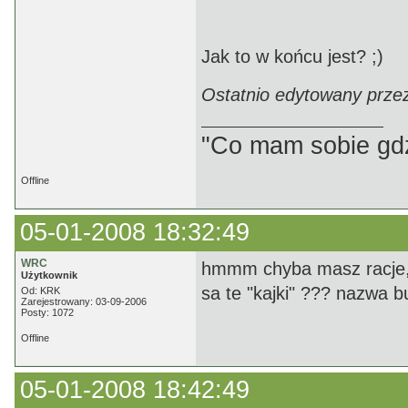
Jak to w końcu jest? ;)
Ostatnio edytowany prze
"Co mam sobie gdz
Offline
05-01-2008 18:32:49
WRC
hmmm chyba masz racje, s
Użytkownik
sa te "kajki" ??? nazwa b
Od: KRK
Zarejestrowany: 03-09-2006
Posty: 1072
Offline
05-01-2008 18:42:49