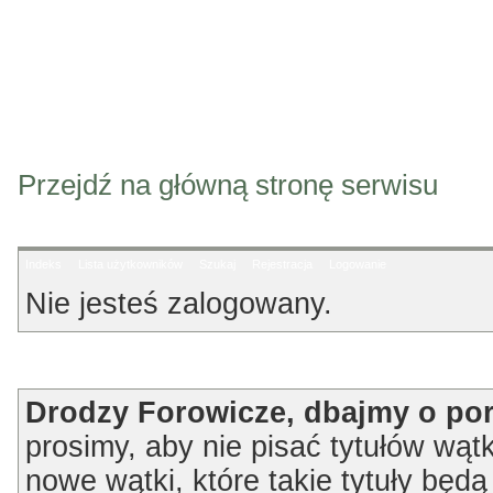
Przejdź na główną stronę serwisu
Indeks
Lista użytkowników
Szukaj
Rejestracja
Logowanie
Nie jesteś zalogowany.
Ogłoszenie
Drodzy Forowicze, dbajmy o po
prosimy, aby nie pisać tytułów wątk
nowe wątki, które takie tytuły będ