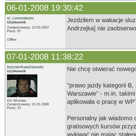
06-01-2008 19:30:42
el_comendanto
Jezdzilem w wakacje sluzb
Użytkownik
Andrzejka] nie zaobserwo
Zarejestrowany: 13-03-2007
Posty: 87
Offline
07-01-2008 11:38:22
InżynierKwaśniewski
Nie chcę otwierać nowego 
Użytkownik
"prawo jazdy kategorii B,
Warszawie" - m.in. takim
aplikowała o pracę w WP
Od: Wrocław
Zarejestrowany: 01-01-2008
Posty: 23
Personalny jak wiadomo o
gratisowych kursów przyzn
wykiwać nie mając stałeg