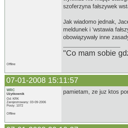
szoferzyna fałszywek wsta
Jak wiadomo jednak, Jac
meldunek i 'wstawia fałsz
obowiązywały inne zasad
"Co mam sobie gdz
Offline
07-01-2008 15:11:57
WRC
pamietam, ze juz ktos por
Użytkownik
Od: KRK
Zarejestrowany: 03-09-2006
Posty: 1072
Offline