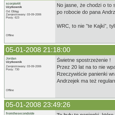
scorpio44
No jasne, że chodzi o to 
Użytkownik
po robocie do pana Andrzej
Od: Elbląg
Zarejestrowany: 03-09-2006
Posty: 623
WRC, to nie "te Kajki", tyl
Offline
05-01-2008 21:18:00
Jordan
Świetne spostrzeżenie !
Użytkownik
Przez 20 lat na to nie wp
Zarejestrowany: 03-09-2006
Posty: 730
Rzeczywiście panienki wr
Andrzejek ma też regular
Offline
05-01-2008 23:49:26
fromthesecondside