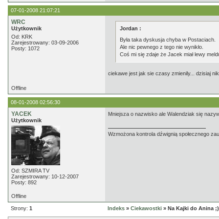
07-01-2008 21:07:21
WRC
Użytkownik
Jordan :
Od: KRK
Była taka dyskusja chyba w Postaciach.
Zarejestrowany: 03-09-2006
Ale nic pewnego z tego nie wynikło.
Posty: 1072
Coś mi się zdaje że Jacek miał lewy mel
ciekawe jest jak sie czasy zmienily... dzisiaj
Offline
08-01-2008 02:56:30
YACEK
Mniejsza o nazwisko ale Walendziak się nazyw
Użytkownik
Wzmożona kontrola dźwignią społecznego zaufa
Od: SZMIRA TV
Zarejestrowany: 10-12-2007
Posty: 892
Offline
Strony:
1
Indeks
»
Ciekawostki
» Na Kajki do Anina ;)