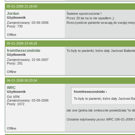
05-01-2008 21:18:00
Jordan
Świetne spostrzeżenie !
Użytkownik
Przez 20 lat na to nie wpadłem ;)
Zarejestrowany: 03-09-2006
Rzeczywiście panienki wracają do swojej mety
Posty: 730
Offline
05-01-2008 23:49:26
fromthesecondside
To były te panienki, które dały Jackowi Ballanti
Użytkownik
Zarejestrowany: 22-06-2007
Posty: 291
Offline
06-01-2008 00:20:04
WRC
Użytkownik
fromthesecondside :
Od: KRK
To były te panienki, które dały Jackowi Ba
Zarejestrowany: 03-09-2006
Posty: 1072
tak one (jedna tak smiesznie powiedziala "to dl
Ostatnio edytowany przez WRC (06-01-2008 0
Offline