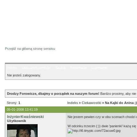
Przejdź na główną stronę serwisu
Indeks
Lista użytkowników
Szukaj
Rejestracja
Logowanie
Nie jesteś zalogowany.
Ogłoszenie
Drodzy Forowicze, dbajmy o porządek na naszym forum!
Bardzo prosimy, aby nie 
Strony:
1
Indeks
»
Ciekawostki
» Na Kajki do Anina ;)
05-01-2008 13:41:19
InżynierKwaśniewski
Nie jestem pewien czy w obu scenach chodzi o 
Użytkownik
W odcinku trzecim (:)) dwie 'panienki' każą się