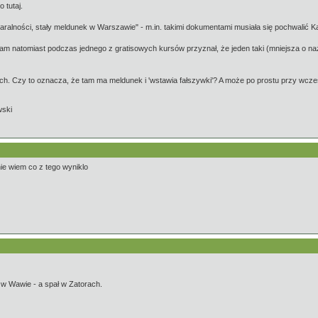
 tutaj.
karalności, stały meldunek w Warszawie" - m.in. takimi dokumentami musiała się pochwalić 
sam natomiast podczas jednego z gratisowych kursów przyznał, że jeden taki (mniejsza o na
. Czy to oznacza, że tam ma meldunek i 'wstawia fałszywki'? A może po prostu przy wcześ
wski
nie wiem co z tego wyniklo
 w Wawie - a spał w Zatorach.