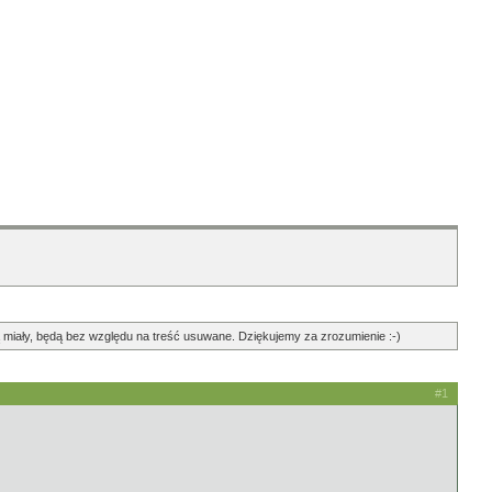
ędą miały, będą bez względu na treść usuwane. Dziękujemy za zrozumienie :-)
#1