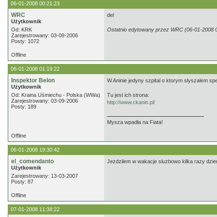
06-01-2008 00:21:23
WRC
del
Użytkownik
Od: KRK
Ostatnio edytowany przez WRC (06-01-2008 0
Zarejestrowany: 03-09-2006
Posty: 1072
Offline
06-01-2008 01:19:22
Inspektor Belon
W Aninie jedyny szpital o ktorym slyszalem spec
Użytkownik
Od: Kraina Uśmiechu - Polska (WWa)
Tu jest ich strona:
Zarejestrowany: 03-09-2006
http://www.ckanin.pl/
Posty: 189
Mysza wpadła na Fiata!
Offline
06-01-2008 19:30:42
el_comendanto
Jezdzilem w wakacje sluzbowo kilka razy dzien
Użytkownik
Zarejestrowany: 13-03-2007
Posty: 87
Offline
07-01-2008 11:38:22