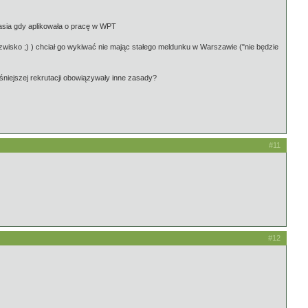
Kasia gdy aplikowała o pracę w WPT
zwisko ;) ) chciał go wykiwać nie mając stałego meldunku w Warszawie ("nie będzie
niejszej rekrutacji obowiązywały inne zasady?
#11
#12