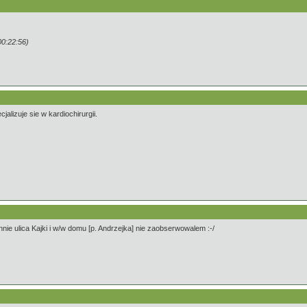
0:22:56)
jalizuje sie w kardiochirurgii.
nie ulica Kajki i w/w domu [p. Andrzejka] nie zaobserwowalem :-/