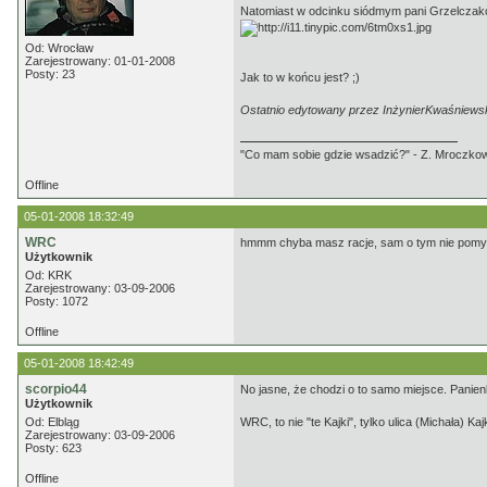
Natomiast w odcinku siódmym pani Grzelczakow
Od: Wrocław
Zarejestrowany: 01-01-2008
Posty: 23
Jak to w końcu jest? ;)
Ostatnio edytowany przez InżynierKwaśniewsk
"Co mam sobie gdzie wsadzić?" - Z. Mroczko
Offline
05-01-2008 18:32:49
WRC
hmmm chyba masz racje, sam o tym nie pomysla
Użytkownik
Od: KRK
Zarejestrowany: 03-09-2006
Posty: 1072
Offline
05-01-2008 18:42:49
scorpio44
No jasne, że chodzi o to samo miejsce. Panienki
Użytkownik
Od: Elbląg
WRC, to nie "te Kajki", tylko ulica (Michała) Kajk
Zarejestrowany: 03-09-2006
Posty: 623
Offline