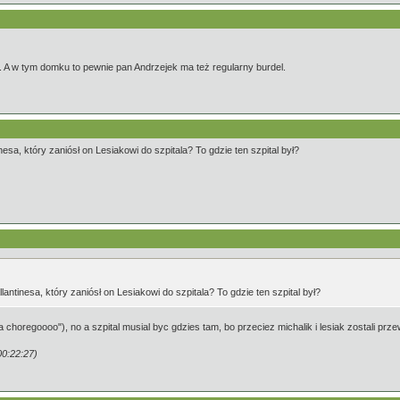
. A w tym domku to pewnie pan Andrzejek ma też regularny burdel.
nesa, który zaniósł on Lesiakowi do szpitala? To gdzie ten szpital był?
llantinesa, który zaniósł on Lesiakowi do szpitala? To gdzie ten szpital był?
a choregoooo"), no a szpital musial byc gdzies tam, bo przeciez michalik i lesiak zostali prz
0:22:27)