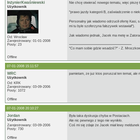
InżynierKwaśniewski
Nie chcę otwierać nowego tematu, więc piszę to
Użytkownik
"prawo jazdy kategorii B, zaświadczenie o nie
Personalny jak wiadomo odrzucił ofertę Kasi, 
mi tu byle szoferzyna fałszywek wstawiał").
Jak wiadomo jednak, Jacek ma metę w Zatorach
Od: Wrocław
Zarejestrowany: 01-01-2008
Posty: 23
"Co mam sobie gdzie wsadzić?" - Z. Mroczko
Offline
07-01-2008 15:11:57
WRC
pamietam, ze juz ktos poruszal ten temat, ale 
Użytkownik
Od: KRK
Zarejestrowany: 03-09-2006
Posty: 1072
Offline
07-01-2008 20:10:27
Jordan
Była taka dyskusja chyba w Postaciach.
Użytkownik
Ale nic pewnego z tego nie wynikło.
Zarejestrowany: 03-09-2006
Coś mi się zdaje że Jacek miał lewy meldunek
Posty: 730
Offline