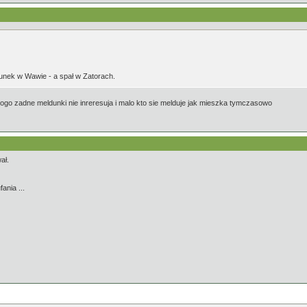
dunek w Wawie - a spał w Zatorach.
 nikogo zadne meldunki nie inreresuja i malo kto sie melduje jak mieszka tymczasowo
ał.
nia ...