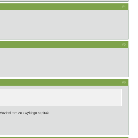
#4
#5
#6
ewiezieni tam ze zwyklego szpitala