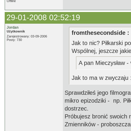
Offline
29-01-2008 02:52:19
Jordan
Użytkownik
fromthesecondside :
Zarejestrowany: 03-09-2006
Posty: 730
Jak to nic? Piłkarski 
Wspólnej, jeszcze jakieś
A pan Mieczysław - 
Jak to ma w zwyczaju 
Sprawdziłeś jego filmografi
mikro epizodziki - np. Pi
dostrzec.
Próbujesz bronić swoich r
Zmienników - proboszcza 