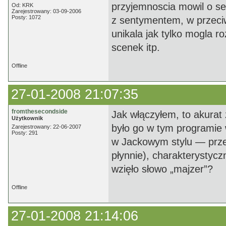
przyjemnoscia mowil o ser
Od: KRK
Zarejestrowany: 03-09-2006
Posty: 1072
z sentymentem, w przeci
unikala jak tylko mogla 
scenek itp.
Offline
27-01-2008 21:07:35
fromthesecondside
Jak włączyłem, to akurat
Użytkownik
było go w tym programie
Zarejestrowany: 22-06-2007
Posty: 291
w Jackowym stylu — przec
płynnie), charakterystycz
wzięło słowo „majzer”?
Offline
27-01-2008 21:14:06