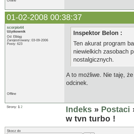
Offline
01-02-2008 00:38:37
scorpio44
Użytkownik
Inspektor Belon :
Od: Elbląg
Zarejestrowany: 03-09-2006
Ten akurat program bar
Posty: 623
niewielkich zasobach 
nostalgicznych.
A to możliwe. Nie taję, ż
odcinek.
Offline
Strony:
1
2
Indeks
»
Postaci
w tvn turbo !
Skocz do