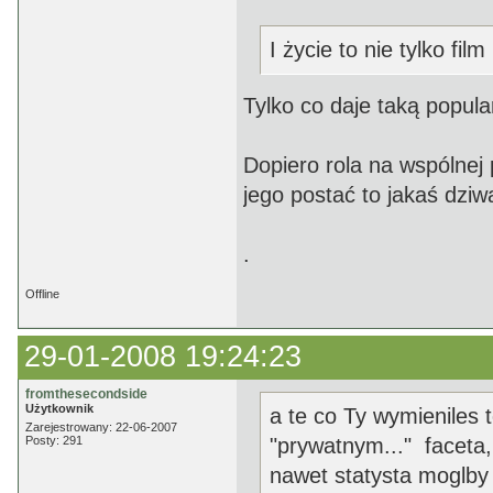
I życie to nie tylko film 
Tylko co daje taką popul
Dopiero rola na wspólnej 
jego postać to jakaś dziw
.
Offline
29-01-2008 19:24:23
fromthesecondside
Użytkownik
a te co Ty wymieniles 
Zarejestrowany: 22-06-2007
Posty: 291
"prywatnym..." faceta,
nawet statysta moglby