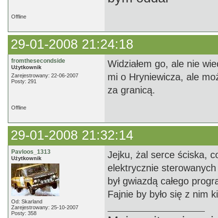
Offline
29-01-2008 21:24:18
fromthesecondside
Widziałem go, ale nie wi
Użytkownik
mi o Hryniewicza, ale moż
Zarejestrowany: 22-06-2007
Posty: 291
za granicą.
Offline
29-01-2008 21:32:14
Pavloos_1313
Jejku, żal serce ściska, 
Użytkownik
elektrycznie sterowanych
był gwiazdą całego progra
Fajnie by było się z nim 
Od: Skarland
Zarejestrowany: 25-10-2007
Posty: 358