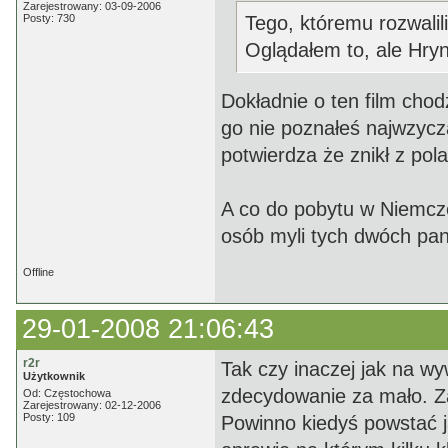
Zarejestrowany: 03-09-2006
Posty: 730
Tego, któremu rozwalil
Oglądałem to, ale Hry
Dokładnie o ten film cho
go nie poznałeś najwzycza
potwierdza że znikł z pol
A co do pobytu w Niemcze
osób myli tych dwóch panó
Offline
29-01-2008 21:06:43
r2r
Tak czy inaczej jak na w
Użytkownik
zdecydowanie za mało. Za
Od: Częstochowa
Zarejestrowany: 02-12-2006
Posty: 109
Powinno kiedyś powstać j