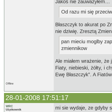
Jakoś nie zauważyłem…
Od razu mi się przeciw
Błaszczyk to akurat po Z
nie dziwię. Zresztą Zmienn
pan mieciu moglby za
zmiennikow
Ale miałem wrażenie, że j
Fiaty, niebieski, żółty,
Ewę Błaszczyk”. A Fiatów 
Offline
28-01-2008 17:51:17
WRC
mi sie wydaje, ze gdyby s
Użytkownik