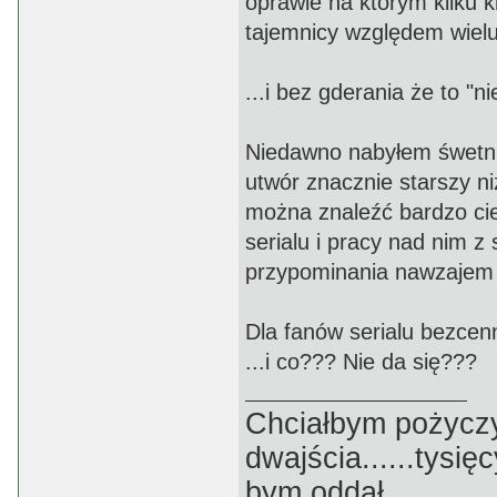
oprawie na którym kilku 
tajemnicy względem wielu 
...i bez gderania że to "n
Niedawno nabyłem śwetnie
utwór znacznie starszy n
można znaleźć bardzo cie
serialu i pracy nad nim z 
przypominania nawzajem j
Dla fanów serialu bezcenn
...i co??? Nie da się???
Chciałbym pożyczyć p
dwajścia......tysięc
bym oddał