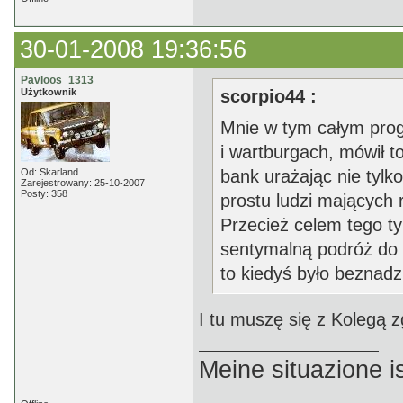
30-01-2008 19:36:56
Pavloos_1313
Użytkownik
scorpio44 :
Mnie w tym całym progr
i wartburgach, mówił
Od: Skarland
bank urażając nie tyl
Zarejestrowany: 25-10-2007
Posty: 358
prostu ludzi mających
Przecież celem tego t
sentymalną podróż do p
to kiedyś było beznadzi
I tu muszę się z Kolegą 
Meine situazione is