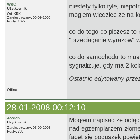
WRC
niestety tylko tyle, niep
Użytkownik
moglem wiedziec ze na k
Od: KRK
Zarejestrowany: 03-09-2006
Posty: 1072
co do tego co piszesz to
"przeciaganie wyrazow" 
co do samochodu to musi
sygnalizuje, gdy ma 2 ko
Ostatnio edytowany prze
Offline
28-01-2008 00:12:10
Jordan
Mogłem napisać że ogląda
Użytkownik
nad egzemplarzem-złomem 
Zarejestrowany: 03-09-2006
Posty: 730
facet się poduszek powie