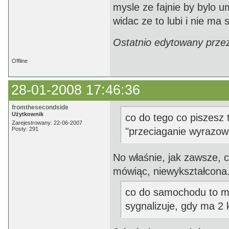
mysle ze fajnie by bylo u
widac ze to lubi i nie ma 
Ostatnio edytowany prze
Offline
28-01-2008 17:46:36
fromthesecondside
Użytkownik
co do tego co piszesz 
Zarejestrowany: 22-06-2007
Posty: 291
"przeciaganie wyrazow
No właśnie, jak zawsze, cz
mówiąc, niewykształcona
co do samochodu to mu
sygnalizuje, gdy ma 2 