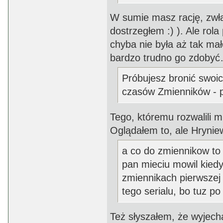
W sumie masz rację, zwła
dostrzegłem :) ). Ale ro
chyba nie była aż tak mał
bardzo trudno go zdoby
Próbujesz bronić swoich
czasów Zmienników - p
Tego, któremu rozwalili m
Oglądałem to, ale Hrynie
a co do zmiennikow to 
pan mieciu mowil kiedy
zmiennikach pierwszej 
tego serialu, bo tuz po
Też słyszałem, że wyjech