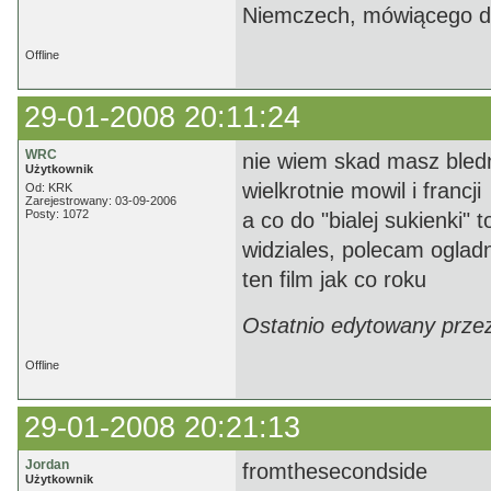
Niemczech, mówiącego do 
Offline
29-01-2008 20:11:24
WRC
nie wiem skad masz bledn
Użytkownik
wielkrotnie mowil i francji
Od: KRK
Zarejestrowany: 03-09-2006
Posty: 1072
a co do "bialej sukienki"
widziales, polecam oglad
ten film jak co roku
Ostatnio edytowany prze
Offline
29-01-2008 20:21:13
Jordan
fromthesecondside
Użytkownik