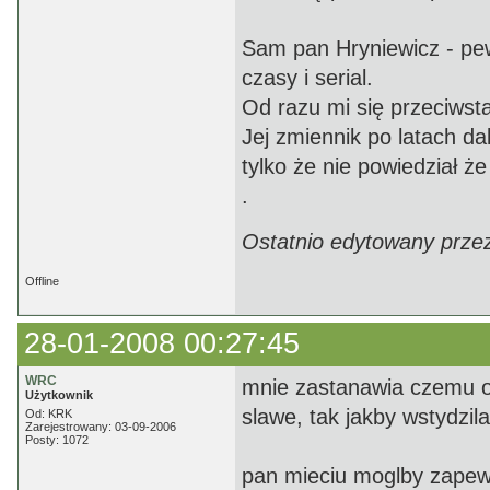
Sam pan Hryniewicz - pewn
czasy i serial.
Od razu mi się przeciwsta
Jej zmiennik po latach d
tylko że nie powiedział że
.
Ostatnio edytowany prze
Offline
28-01-2008 00:27:45
WRC
mnie zastanawia czemu ona
Użytkownik
slawe, tak jakby wstydzil
Od: KRK
Zarejestrowany: 03-09-2006
Posty: 1072
pan mieciu moglby zapew