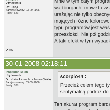
Mnie w tym całym programi
Użytkownik
wartburgach, mówił to 
Od: Elbląg
Zarejestrowany: 03-09-2006
Posty: 623
urażając nie tylko obecny
mających różne kolorowe
typu programów jest właś
przeszłości. Nie pół godz
A taki efekt w tym wypadk
Offline
30-01-2008 02:18:11
Inspektor Belon
Użytkownik
scorpio44 :
Od: Kraina Uśmiechu - Polska (WWa)
Zarejestrowany: 03-09-2006
Przecież celem tego t
Posty: 189
sentymalną podróż do 
Ten akurat program bardzi