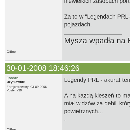
niewielkich zasobach por
Za to w "Legendach PRL-u
pojazdach.
Mysza wpadła na F
Offline
30-01-2008 18:46:26
Jordan
Legendy PRL - akurat ten 
Użytkownik
Zarejestrowany: 03-09-2006
Posty: 730
A na każdą kieszeń to ma
miał widzów za debili kt
powietrznych...
.
Offline