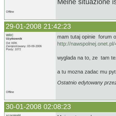
Meine situazione is
Offline
29-01-2008 21:42:23
WRC
mam tutaj opinie forum 
Użytkownik
http://nawspolnej.onet.pl
Od: KRK
Zarejestrowany: 03-09-2006
Posty: 1072
wyglada na to, ze tam te
a tu mozna zadac mu py
Ostatnio edytowany prze
Offline
30-01-2008 02:08:23
scorpio44