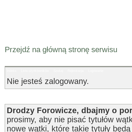
Przejdź na główną stronę serwisu
Indeks
Lista użytkowników
Szukaj
Rejestracja
Logowanie
Nie jesteś zalogowany.
Ogłoszenie
Drodzy Forowicze, dbajmy o po
prosimy, aby nie pisać tytułów wątk
nowe wątki, które takie tytuły będ