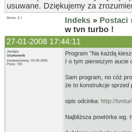
usuwane. Dziękujemy za zrozumien
Strony:
1
2
Indeks
»
Postaci
w tvn turbo !
27-01-2008 17:44:11
Jordan
Program "Na każdą kiesze
Użytkownik
I o tym pierwszym aucie 
Zarejestrowany: 03-09-2006
Posty: 730
Sam program, no cóż pro
że to konstrukcje sprzed 
opis odcinka:
http://tvnt
Najbliższa powtórka wg. t