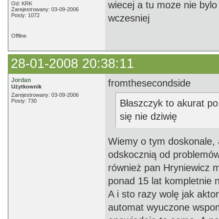
wiecej a tu moze nie bylo
Od: KRK
Zarejestrowany: 03-09-2006
Posty: 1072
wczesniej
Offline
28-01-2008 20:38:11
Jordan
fromthesecondside
Użytkownik
Zarejestrowany: 03-09-2006
Posty: 730
Błaszczyk to akurat po
się nie dziwię
Wiemy o tym doskonale, al
odskocznią od problemów 
również pan Hryniewicz m
ponad 15 lat kompletnie ni
A i sto razy wolę jak akt
automat wyuczone wspomn