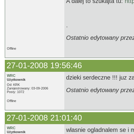
A dalej to szukajta tu:
htt
.
Ostatnio edytowany prze
Offline
27-01-2008 19:56:46
WRC
dzieki serdeczne !!! juz z
Użytkownik
Od: KRK
Zarejestrowany: 03-09-2006
Ostatnio edytowany prze
Posty: 1072
Offline
27-01-2008 21:01:40
WRC
wlasnie ogladnalem se i 
Użytkownik