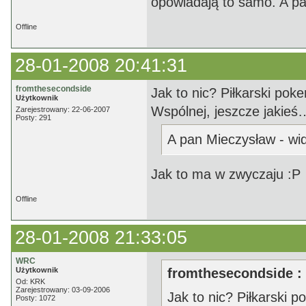
opowiadają to samo. A pa
Offline
28-01-2008 20:41:31
fromthesecondside
Jak to nic? Piłkarski pok
Użytkownik
Wspólnej, jeszcze jakieś… I
Zarejestrowany: 22-06-2007
Posty: 291
A pan Mieczysław - wid
Jak to ma w zwyczaju :P
Offline
28-01-2008 21:33:05
WRC
Użytkownik
fromthesecondside :
Od: KRK
Zarejestrowany: 03-09-2006
Jak to nic? Piłkarski 
Posty: 1072