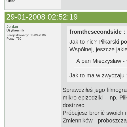
Offline
29-01-2008 02:52:19
Jordan
Użytkownik
fromthesecondside :
Zarejestrowany: 03-09-2006
Posty: 730
Jak to nic? Piłkarski 
Wspólnej, jeszcze jakieś
A pan Mieczysław - 
Jak to ma w zwyczaju 
Sprawdziłeś jego filmografi
mikro epizodziki - np. Pi
dostrzec.
Próbujesz bronić swoich r
Zmienników - proboszcza 