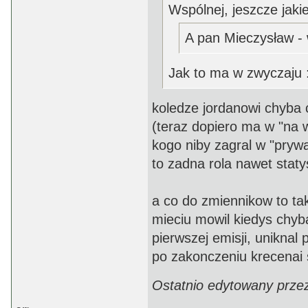
Wspólnej, jeszcze jakieś
A pan Mieczysław - 
Jak to ma w zwyczaju 
koledze jordanowi chyba c
(teraz dopiero ma w "na w
kogo niby zagral w "prywa
to zadna rola nawet stat
a co do zmiennikow to tak
mieciu mowil kiedys chyb
pierwszej emisji, uniknal 
po zakonczeniu krecenai s
Ostatnio edytowany prze