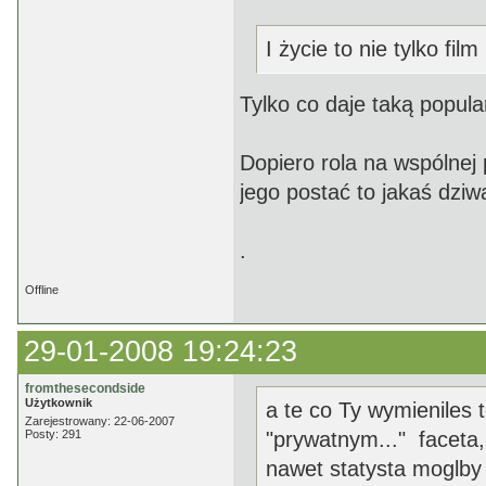
I życie to nie tylko film 
Tylko co daje taką popul
Dopiero rola na wspólnej 
jego postać to jakaś dziw
.
Offline
29-01-2008 19:24:23
fromthesecondside
Użytkownik
a te co Ty wymieniles 
Zarejestrowany: 22-06-2007
Posty: 291
"prywatnym..." faceta,
nawet statysta moglby