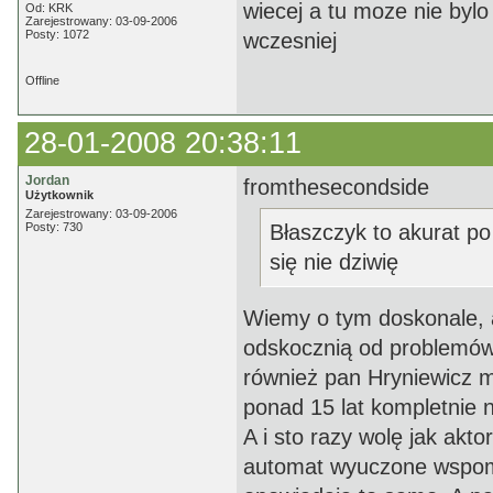
wiecej a tu moze nie bylo
Od: KRK
Zarejestrowany: 03-09-2006
Posty: 1072
wczesniej
Offline
28-01-2008 20:38:11
Jordan
fromthesecondside
Użytkownik
Zarejestrowany: 03-09-2006
Posty: 730
Błaszczyk to akurat po
się nie dziwię
Wiemy o tym doskonale, al
odskocznią od problemów 
również pan Hryniewicz m
ponad 15 lat kompletnie ni
A i sto razy wolę jak akt
automat wyuczone wspomn