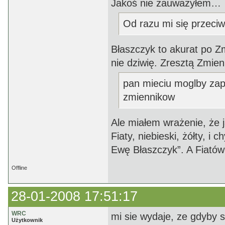
Jakoś nie zauważyłem…
Od razu mi się przeciw
Błaszczyk to akurat po Z
nie dziwię. Zresztą Zmienn
pan mieciu moglby za
zmiennikow
Ale miałem wrażenie, że j
Fiaty, niebieski, żółty,
Ewę Błaszczyk”. A Fiatów 
Offline
28-01-2008 17:51:17
WRC
mi sie wydaje, ze gdyby s
Użytkownik