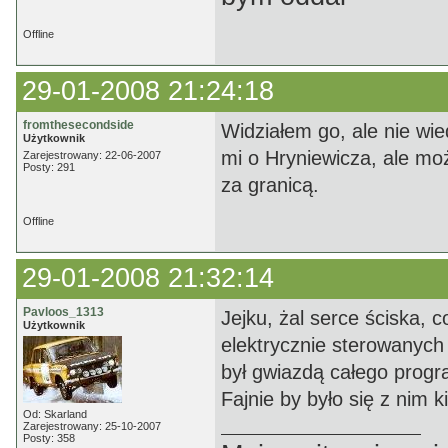
Offline
29-01-2008 21:24:18
fromthesecondside
Widziałem go, ale nie wi
Użytkownik
mi o Hryniewicza, ale moż
Zarejestrowany: 22-06-2007
Posty: 291
za granicą.
Offline
29-01-2008 21:32:14
Pavloos_1313
Jejku, żal serce ściska, 
Użytkownik
elektrycznie sterowanych
był gwiazdą całego progra
Fajnie by było się z nim 
Od: Skarland
Zarejestrowany: 25-10-2007
Posty: 358