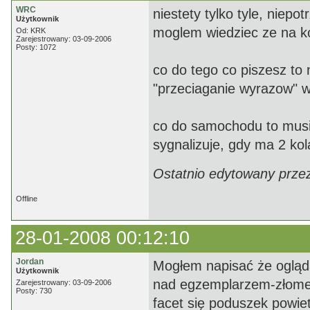
WRC
niestety tylko tyle, niep
Użytkownik
moglem wiedziec ze na k
Od: KRK
Zarejestrowany: 03-09-2006
Posty: 1072
co do tego co piszesz to
"przeciaganie wyrazow" 
co do samochodu to musi
sygnalizuje, gdy ma 2 ko
Ostatnio edytowany prze
Offline
28-01-2008 00:12:10
Jordan
Mogłem napisać że ogląda
Użytkownik
nad egzemplarzem-złomem 
Zarejestrowany: 03-09-2006
Posty: 730
facet się poduszek powie