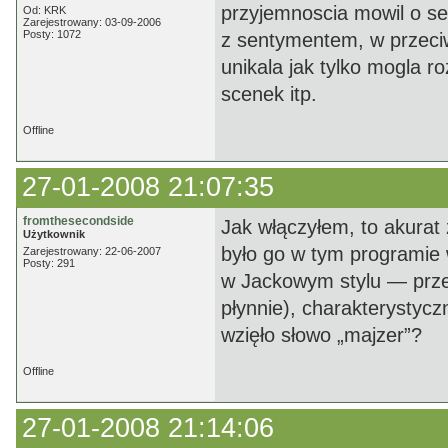
przyjemnoscia mowil o ser
Od: KRK
Zarejestrowany: 03-09-2006
Posty: 1072
z sentymentem, w przeci
unikala jak tylko mogla 
scenek itp.
Offline
27-01-2008 21:07:35
fromthesecondside
Jak włączyłem, to akurat
Użytkownik
było go w tym programie
Zarejestrowany: 22-06-2007
Posty: 291
w Jackowym stylu — przec
płynnie), charakterystycz
wzięło słowo „majzer”?
Offline
27-01-2008 21:14:06