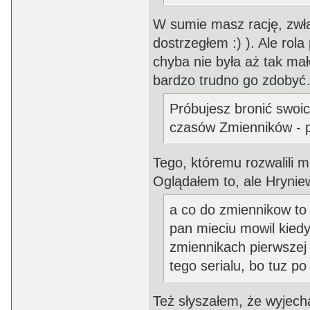
W sumie masz rację, zwła
dostrzegłem :) ). Ale ro
chyba nie była aż tak mał
bardzo trudno go zdoby
Próbujesz bronić swoich
czasów Zmienników - p
Tego, któremu rozwalili m
Oglądałem to, ale Hrynie
a co do zmiennikow to 
pan mieciu mowil kiedy
zmiennikach pierwszej 
tego serialu, bo tuz po
Też słyszałem, że wyjech