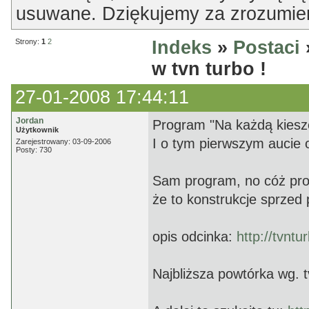
usuwane. Dziękujemy za zrozumien
Strony:
1
2
Indeks
»
Postaci
w tvn turbo !
27-01-2008 17:44:11
Jordan
Program "Na każdą kiesze
Użytkownik
I o tym pierwszym aucie 
Zarejestrowany: 03-09-2006
Posty: 730
Sam program, no cóż pro
że to konstrukcje sprzed 
opis odcinka:
http://tvnt
Najbliższa powtórka wg. t