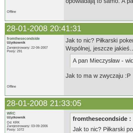
opowiadają to samo. A pa
Offline
28-01-2008 20:41:31
fromthesecondside
Jak to nic? Piłkarski pok
Użytkownik
Wspólnej, jeszcze jakieś… I
Zarejestrowany: 22-06-2007
Posty: 291
A pan Mieczysław - wid
Jak to ma w zwyczaju :P
Offline
28-01-2008 21:33:05
WRC
Użytkownik
fromthesecondside :
Od: KRK
Zarejestrowany: 03-09-2006
Jak to nic? Piłkarski 
Posty: 1072