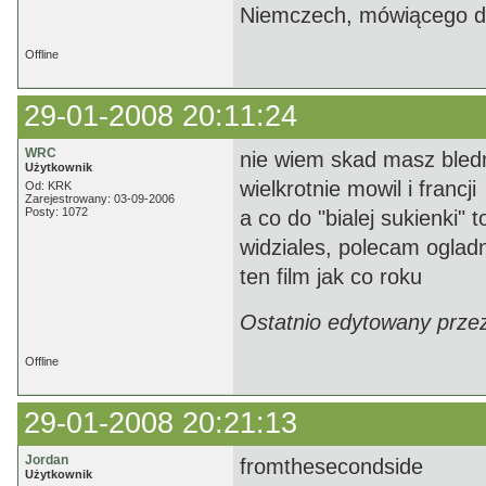
Niemczech, mówiącego do 
Offline
29-01-2008 20:11:24
WRC
nie wiem skad masz bledn
Użytkownik
wielkrotnie mowil i francji
Od: KRK
Zarejestrowany: 03-09-2006
Posty: 1072
a co do "bialej sukienki"
widziales, polecam oglad
ten film jak co roku
Ostatnio edytowany prze
Offline
29-01-2008 20:21:13
Jordan
fromthesecondside
Użytkownik