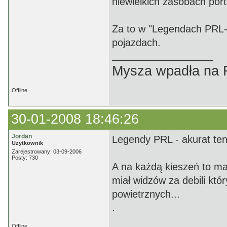
niewielkich zasobach por
Za to w "Legendach PRL-u
pojazdach.
Mysza wpadła na F
Offline
30-01-2008 18:46:26
Jordan
Legendy PRL - akurat ten 
Użytkownik
Zarejestrowany: 03-09-2006
Posty: 730
A na każdą kieszeń to ma
miał widzów za debili kt
powietrznych...
.
Offline