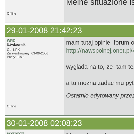
Meine situazione is
Offline
29-01-2008 21:42:23
WRC
mam tutaj opinie forum 
Użytkownik
http://nawspolnej.onet.pl
Od: KRK
Zarejestrowany: 03-09-2006
Posty: 1072
wyglada na to, ze tam te
a tu mozna zadac mu py
Ostatnio edytowany prze
Offline
30-01-2008 02:08:23
scorpio44