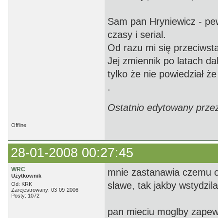
Sam pan Hryniewicz - pewn
czasy i serial.
Od razu mi się przeciwsta
Jej zmiennik po latach d
tylko że nie powiedział że
.
Ostatnio edytowany prze
Offline
28-01-2008 00:27:45
WRC
mnie zastanawia czemu ona
Użytkownik
slawe, tak jakby wstydzil
Od: KRK
Zarejestrowany: 03-09-2006
Posty: 1072
pan mieciu moglby zapew