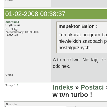
Offline
01-02-2008 00:38:37
scorpio44
Użytkownik
Inspektor Belon :
Od: Elbląg
Zarejestrowany: 03-09-2006
Ten akurat program bar
Posty: 623
niewielkich zasobach 
nostalgicznych.
A to możliwe. Nie taję, ż
odcinek.
Offline
Strony:
1
2
Indeks
»
Postaci
w tvn turbo !
Skocz do