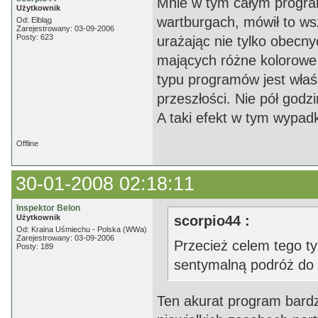
Mnie w tym całym programi
Użytkownik
wartburgach, mówił to 
Od: Elbląg
Zarejestrowany: 03-09-2006
Posty: 623
urażając nie tylko obecny
mających różne kolorowe
typu programów jest właś
przeszłości. Nie pół godz
A taki efekt w tym wypadk
Offline
30-01-2008 02:18:11
Inspektor Belon
Użytkownik
scorpio44 :
Od: Kraina Uśmiechu - Polska (WWa)
Zarejestrowany: 03-09-2006
Przecież celem tego t
Posty: 189
sentymalną podróż do 
Ten akurat program bardzi