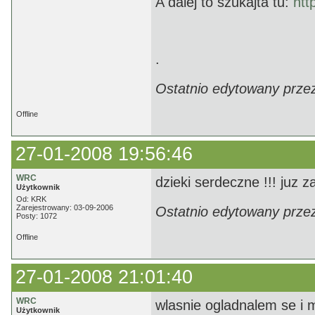
A dalej to szukajta tu:
htt
.
Ostatnio edytowany prze
Offline
27-01-2008 19:56:46
WRC
dzieki serdeczne !!! juz z
Użytkownik
Od: KRK
Zarejestrowany: 03-09-2006
Ostatnio edytowany prze
Posty: 1072
Offline
27-01-2008 21:01:40
WRC
wlasnie ogladnalem se i 
Użytkownik