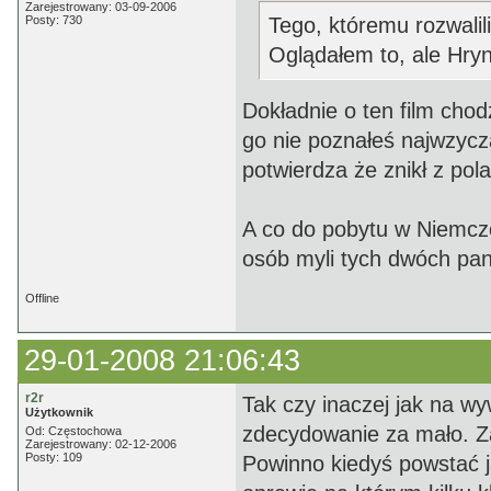
Zarejestrowany: 03-09-2006
Posty: 730
Tego, któremu rozwalil
Oglądałem to, ale Hry
Dokładnie o ten film cho
go nie poznałeś najwzycza
potwierdza że znikł z pol
A co do pobytu w Niemcze
osób myli tych dwóch panó
Offline
29-01-2008 21:06:43
r2r
Tak czy inaczej jak na w
Użytkownik
zdecydowanie za mało. Za
Od: Częstochowa
Zarejestrowany: 02-12-2006
Posty: 109
Powinno kiedyś powstać j