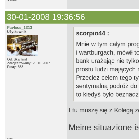
30-01-2008 19:36:56
Pavloos_1313
Użytkownik
scorpio44 :
Mnie w tym całym progr
i wartburgach, mówił
Od: Skarland
bank urażając nie tyl
Zarejestrowany: 25-10-2007
Posty: 358
prostu ludzi mających
Przecież celem tego t
sentymalną podróż do p
to kiedyś było beznadzi
I tu muszę się z Kolegą 
Meine situazione is