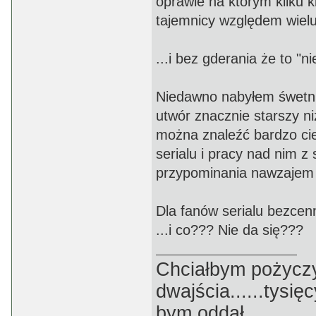
oprawie na którym kilku 
tajemnicy względem wielu 
...i bez gderania że to "n
Niedawno nabyłem śwetnie
utwór znacznie starszy n
można znaleźć bardzo cie
serialu i pracy nad nim z 
przypominania nawzajem j
Dla fanów serialu bezcenn
...i co??? Nie da się???
Chciałbym pożyczyć p
dwajścia......tysięc
bym oddał