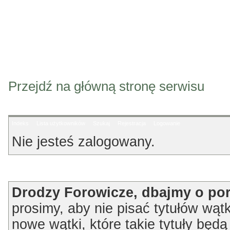
Przejdź na główną stronę serwisu
Indeks
Lista użytkowników
Szukaj
Rejestracja
Logowanie
Nie jesteś zalogowany.
Ogłoszenie
Drodzy Forowicze, dbajmy o po
prosimy, aby nie pisać tytułów wątk
nowe wątki, które takie tytuły będ