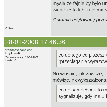
mysle ze fajnie by bylo u
widac ze to lubi i nie ma 
Ostatnio edytowany prze
Offline
28-01-2008 17:46:36
fromthesecondside
Użytkownik
co do tego co piszesz 
Zarejestrowany: 22-06-2007
Posty: 291
"przeciaganie wyrazow
No właśnie, jak zawsze, cz
mówiąc, niewykształcona
co do samochodu to mu
sygnalizuje, gdy ma 2 