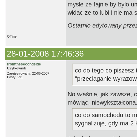
mysle ze fajnie by bylo u
widac ze to lubi i nie ma 
Ostatnio edytowany prze
Offline
28-01-2008 17:46:36
fromthesecondside
Użytkownik
co do tego co piszesz 
Zarejestrowany: 22-06-2007
Posty: 291
"przeciaganie wyrazow
No właśnie, jak zawsze, cz
mówiąc, niewykształcona
co do samochodu to mu
sygnalizuje, gdy ma 2 