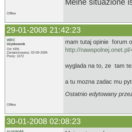
Meine situazione is
Offline
29-01-2008 21:42:23
WRC
mam tutaj opinie forum 
Użytkownik
http://nawspolnej.onet.pl
Od: KRK
Zarejestrowany: 03-09-2006
Posty: 1072
wyglada na to, ze tam te
a tu mozna zadac mu py
Ostatnio edytowany prze
Offline
30-01-2008 02:08:23
scorpio44