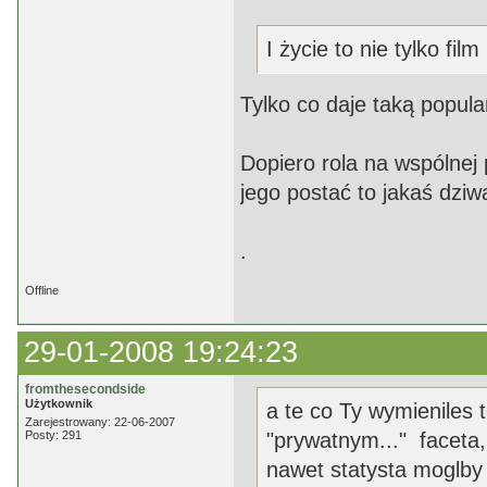
I życie to nie tylko film 
Tylko co daje taką popul
Dopiero rola na wspólnej 
jego postać to jakaś dziw
.
Offline
29-01-2008 19:24:23
fromthesecondside
Użytkownik
a te co Ty wymieniles 
Zarejestrowany: 22-06-2007
Posty: 291
"prywatnym..." faceta,
nawet statysta moglby