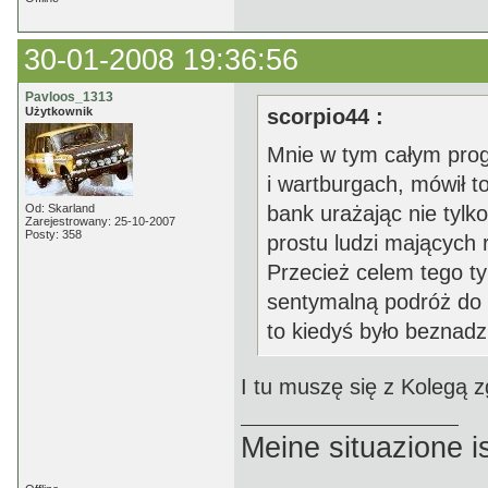
30-01-2008 19:36:56
Pavloos_1313
Użytkownik
scorpio44 :
Mnie w tym całym progr
i wartburgach, mówił
Od: Skarland
bank urażając nie tyl
Zarejestrowany: 25-10-2007
Posty: 358
prostu ludzi mających
Przecież celem tego t
sentymalną podróż do p
to kiedyś było beznadzi
I tu muszę się z Kolegą 
Meine situazione is