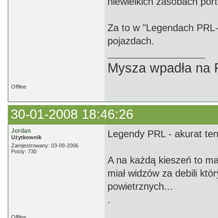
niewielkich zasobach por
Za to w "Legendach PRL-u
pojazdach.
Mysza wpadła na F
Offline
30-01-2008 18:46:26
Jordan
Legendy PRL - akurat ten 
Użytkownik
Zarejestrowany: 03-09-2006
Posty: 730
A na każdą kieszeń to ma
miał widzów za debili kt
powietrznych...
.
Offline