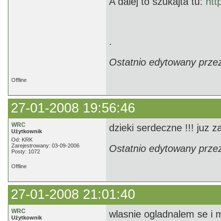
A dalej to szukajta tu:
htt
.
Ostatnio edytowany prze
Offline
27-01-2008 19:56:46
WRC
dzieki serdeczne !!! juz z
Użytkownik
Od: KRK
Zarejestrowany: 03-09-2006
Ostatnio edytowany prze
Posty: 1072
Offline
27-01-2008 21:01:40
WRC
wlasnie ogladnalem se i 
Użytkownik