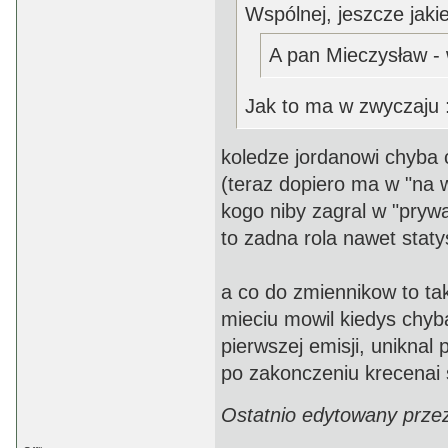
Wspólnej, jeszcze jakieś
A pan Mieczysław - 
Jak to ma w zwyczaju 
koledze jordanowi chyba c
(teraz dopiero ma w "na w
kogo niby zagral w "prywa
to zadna rola nawet stat
a co do zmiennikow to tak
mieciu mowil kiedys chyb
pierwszej emisji, uniknal 
po zakonczeniu krecenai s
Ostatnio edytowany prze