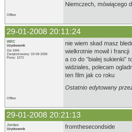
Niemczech, mówiącego do 
Offline
29-01-2008 20:11:24
WRC
nie wiem skad masz bledn
Użytkownik
wielkrotnie mowil i francji
Od: KRK
Zarejestrowany: 03-09-2006
Posty: 1072
a co do "bialej sukienki"
widziales, polecam oglad
ten film jak co roku
Ostatnio edytowany prze
Offline
29-01-2008 20:21:13
Jordan
fromthesecondside
Użytkownik