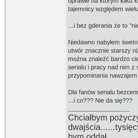
oprawie na którym kilku 
tajemnicy względem wielu 
...i bez gderania że to "n
Niedawno nabyłem śwetnie
utwór znacznie starszy n
można znaleźć bardzo cie
serialu i pracy nad nim z 
przypominania nawzajem j
Dla fanów serialu bezcenn
...i co??? Nie da się???
Chciałbym pożyczyć p
dwajścia......tysięc
bym oddał