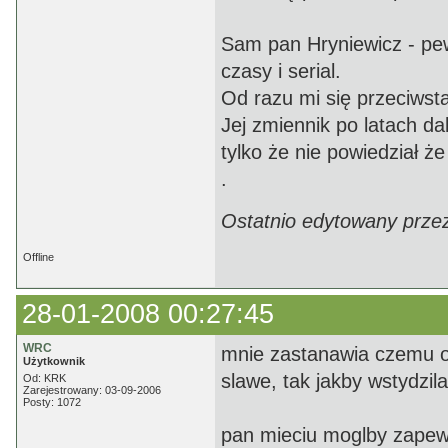
Sam pan Hryniewicz - pewn
czasy i serial.
Od razu mi się przeciwsta
Jej zmiennik po latach d
tylko że nie powiedział że
.
Ostatnio edytowany prze
Offline
28-01-2008 00:27:45
WRC
mnie zastanawia czemu ona
Użytkownik
slawe, tak jakby wstydzil
Od: KRK
Zarejestrowany: 03-09-2006
Posty: 1072
pan mieciu moglby zapew