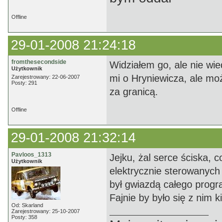
Offline
29-01-2008 21:24:18
fromthesecondside
Widziałem go, ale nie wi
Użytkownik
mi o Hryniewicza, ale moż
Zarejestrowany: 22-06-2007
Posty: 291
za granicą.
Offline
29-01-2008 21:32:14
Pavloos_1313
Jejku, żal serce ściska, 
Użytkownik
elektrycznie sterowanych
był gwiazdą całego progra
Fajnie by było się z nim 
Od: Skarland
Zarejestrowany: 25-10-2007
Posty: 358