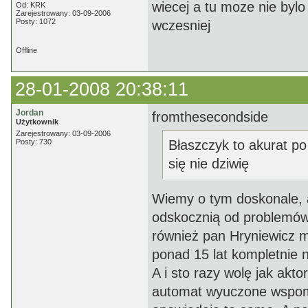
wiecej a tu moze nie bylo
Od: KRK
Zarejestrowany: 03-09-2006
Posty: 1072
wczesniej
Offline
28-01-2008 20:38:11
Jordan
fromthesecondside
Użytkownik
Zarejestrowany: 03-09-2006
Posty: 730
Błaszczyk to akurat po
się nie dziwię
Wiemy o tym doskonale, al
odskocznią od problemów 
również pan Hryniewicz m
ponad 15 lat kompletnie ni
A i sto razy wolę jak akt
automat wyuczone wspomn