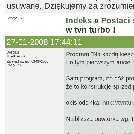
usuwane. Dziękujemy za zrozumien
Strony:
1
2
Indeks
»
Postaci
w tvn turbo !
27-01-2008 17:44:11
Jordan
Program "Na każdą kiesze
Użytkownik
I o tym pierwszym aucie 
Zarejestrowany: 03-09-2006
Posty: 730
Sam program, no cóż pro
że to konstrukcje sprzed 
opis odcinka:
http://tvnt
Najbliższa powtórka wg. t