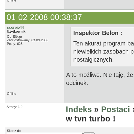
Offline
01-02-2008 00:38:37
scorpio44
Użytkownik
Inspektor Belon :
Od: Elbląg
Zarejestrowany: 03-09-2006
Ten akurat program bar
Posty: 623
niewielkich zasobach 
nostalgicznych.
A to możliwe. Nie taję, ż
odcinek.
Offline
Strony:
1
2
Indeks
»
Postaci
w tvn turbo !
Skocz do