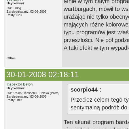
Mnie w tym całym programi
Użytkownik
wartburgach, mówił to 
Od: Elbląg
Zarejestrowany: 03-09-2006
Posty: 623
urażając nie tylko obecny
mających różne kolorowe
typu programów jest właś
przeszłości. Nie pół godz
A taki efekt w tym wypadk
Offline
30-01-2008 02:18:11
Inspektor Belon
Użytkownik
scorpio44 :
Od: Kraina Uśmiechu - Polska (WWa)
Zarejestrowany: 03-09-2006
Przecież celem tego t
Posty: 189
sentymalną podróż do 
Ten akurat program bardzi