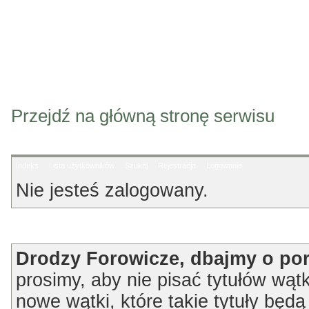
Przejdź na główną stronę serwisu
Indeks
Lista użytkowników
Szukaj
Rejestracja
Logowanie
Nie jesteś zalogowany.
Ogłoszenie
Drodzy Forowicze, dbajmy o po
prosimy, aby nie pisać tytułów wątk
nowe wątki, które takie tytuły będ