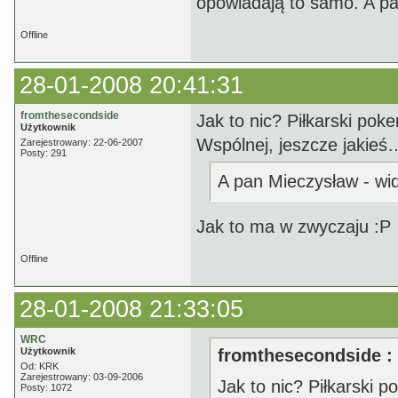
opowiadają to samo. A pa
Offline
28-01-2008 20:41:31
fromthesecondside
Jak to nic? Piłkarski pok
Użytkownik
Wspólnej, jeszcze jakieś… I
Zarejestrowany: 22-06-2007
Posty: 291
A pan Mieczysław - wid
Jak to ma w zwyczaju :P
Offline
28-01-2008 21:33:05
WRC
Użytkownik
fromthesecondside :
Od: KRK
Zarejestrowany: 03-09-2006
Jak to nic? Piłkarski 
Posty: 1072