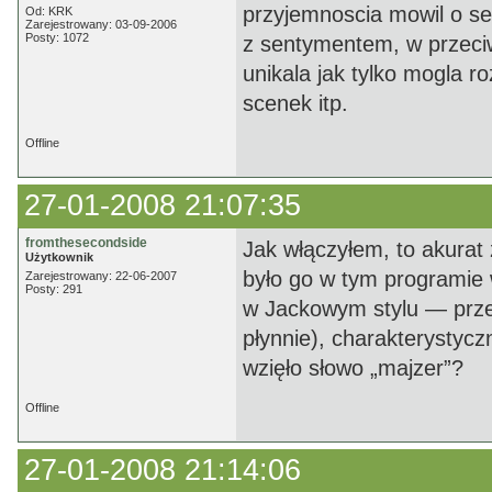
przyjemnoscia mowil o ser
Od: KRK
Zarejestrowany: 03-09-2006
Posty: 1072
z sentymentem, w przeci
unikala jak tylko mogla 
scenek itp.
Offline
27-01-2008 21:07:35
fromthesecondside
Jak włączyłem, to akurat
Użytkownik
było go w tym programie
Zarejestrowany: 22-06-2007
Posty: 291
w Jackowym stylu — przec
płynnie), charakterystycz
wzięło słowo „majzer”?
Offline
27-01-2008 21:14:06