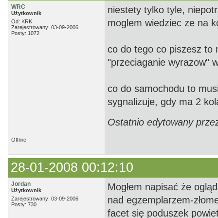
WRC
niestety tylko tyle, niep
Użytkownik
moglem wiedziec ze na k
Od: KRK
Zarejestrowany: 03-09-2006
Posty: 1072
co do tego co piszesz to
"przeciaganie wyrazow" 
co do samochodu to musi
sygnalizuje, gdy ma 2 ko
Ostatnio edytowany prze
Offline
28-01-2008 00:12:10
Jordan
Mogłem napisać że ogląda
Użytkownik
nad egzemplarzem-złomem 
Zarejestrowany: 03-09-2006
Posty: 730
facet się poduszek powie