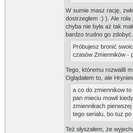
W sumie masz rację, zwła
dostrzegłem :) ). Ale ro
chyba nie była aż tak mał
bardzo trudno go zdoby
Próbujesz bronić swoich
czasów Zmienników - p
Tego, któremu rozwalili m
Oglądałem to, ale Hrynie
a co do zmiennikow to 
pan mieciu mowil kiedy
zmiennikach pierwszej 
tego serialu, bo tuz po
Też słyszałem, że wyjech