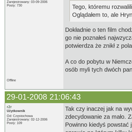
Zarejestrowany: 03-09-2006
Posty: 730
Tego, któremu rozwalil
Oglądałem to, ale Hry
Dokładnie o ten film cho
go nie poznałeś najwzycza
potwierdza że znikł z pol
A co do pobytu w Niemcze
osób myli tych dwóch panó
Offline
29-01-2008 21:06:43
r2r
Tak czy inaczej jak na w
Użytkownik
zdecydowanie za mało. Za
Od: Częstochowa
Zarejestrowany: 02-12-2006
Posty: 109
Powinno kiedyś powstać j