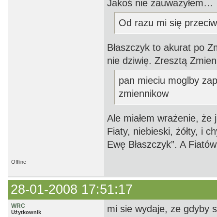
Jakoś nie zauważyłem…
Od razu mi się przeciw
Błaszczyk to akurat po Z
nie dziwię. Zresztą Zmienn
pan mieciu moglby za
zmiennikow
Ale miałem wrażenie, że j
Fiaty, niebieski, żółty,
Ewę Błaszczyk”. A Fiatów 
Offline
28-01-2008 17:51:17
WRC
mi sie wydaje, ze gdyby s
Użytkownik