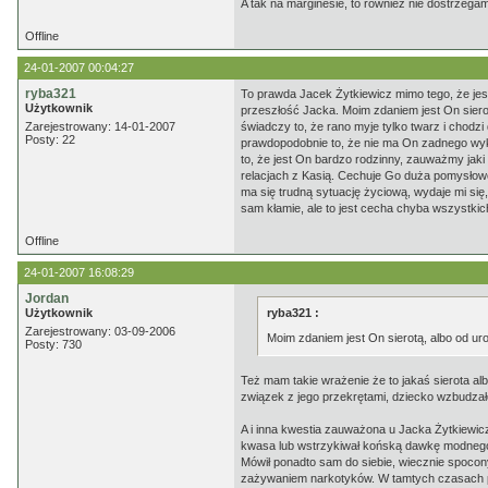
A tak na marginesie, to również nie dostrzega
Offline
24-01-2007 00:04:27
ryba321
To prawda Jacek Żytkiewicz mimo tego, że jest
Użytkownik
przeszłość Jacka. Moim zdaniem jest On sier
Zarejestrowany: 14-01-2007
świadczy to, że rano myje tylko twarz i chodzi 
Posty: 22
prawdopodobnie to, że nie ma On zadnego wyks
to, że jest On bardzo rodzinny, zauważmy jaki
relacjach z Kasią. Cechuje Go duża pomysłow
ma się trudną sytuację życiową, wydaje mi si
sam kłamie, ale to jest cecha chyba wszystkich
Offline
24-01-2007 16:08:29
Jordan
Użytkownik
ryba321 :
Zarejestrowany: 03-09-2006
Moim zdaniem jest On sierotą, albo od u
Posty: 730
Też mam takie wrażenie że to jakaś sierota al
związek z jego przekrętami, dziecko wzbudzało l
A i inna kwestia zauważona u Jacka Żytkiewic
kwasa lub wstrzykiwał końską dawkę modnego
Mówił ponadto sam do siebie, wiecznie spocony
zażywaniem narkotyków. W tamtych czasach peł