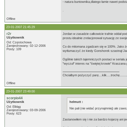
- natura buntownika,dlatego łamie nawet podst
.
Offline
23-01-2007 21:45:29
r2r
Jordan w zasadzie całkowicie trafnie oddał p
Użytkownik
prostu idealnie zrelacjonował sytuację ze swoje
Od: Częstochowa
Zarejestrowany: 02-12-2006
Co do mitomana zgadzam się w 100%. Jako że s
Posty: 109
wytłumaczyć że kiedy Gonshorek szastnął Jack
Ogólnie takich tajemniczych postaci w serialu 
"wyczuł" interes na "świętej krowie" Kraszana
Chciałbym pożyczyć parę....kilk.....trochę........
Offline
23-01-2007 23:49:00
scorpio44
Użytkownik
helmutt :
Od: Elbląg
Nie pali (nie widać przynajmniej) ale zaw
Zarejestrowany: 03-09-2006
Posty: 623
Zastanowiłem się i nie za bardzo kojarzę ani j