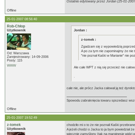
Ostatnio edytowany przez Jordan (25-01-2007
Offline
25-01-2007 08:56:40
Rob-Chłop
Użytkownik
Jordan :
z-tomek :
Zgadzam się z wypowiedzią poprzed
A po za tym nie zapominajmy że nie 
Od: Warszawa
"nie poznał Kaśki w Marianie" nie po
Zarejestrowany: 14-09-2006
Posty: 115
WWW
Ale całe WPT z nią się przecież nie całowa
.
całe nie, ale prócz Jacka całował ją też dyrek
Spowodu zabraknięcia towaru spszedasz ws
Offline
25-01-2007 19:52:49
z-tomek
chodziło mi o to że nie poznali Kaśki przebrane
Użytkownik
A jeżeli chodzi o Jacka to ja bym powiedział że
wiecznie zamyślony (tak na marginesie widzi 