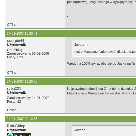
posierpniowej - zagubionego w sypiącym się 
.
Offline
24-01-2007 18:33:41
scorpio44
Użytkownik
Jordan :
Od: Elbląg
może Mastalerz "adoptował" dla picu dawn
Zarejestrowany: 03-09-2006
Posty: 623
Wtedy na 100% zwracałby się do Jacka na "ty"
Offline
24-01-2007 19:29:26
ryba321
Najprawdopodobniej jest On z domu dziecka. J
Użytkownik
Mieszkania w Warszawie by nie dostał bo czkało
Zarejestrowany: 14-01-2007
Posty: 22
Offline
24-01-2007 20:13:55
Rob-Chłop
Użytkownik
Jordan :