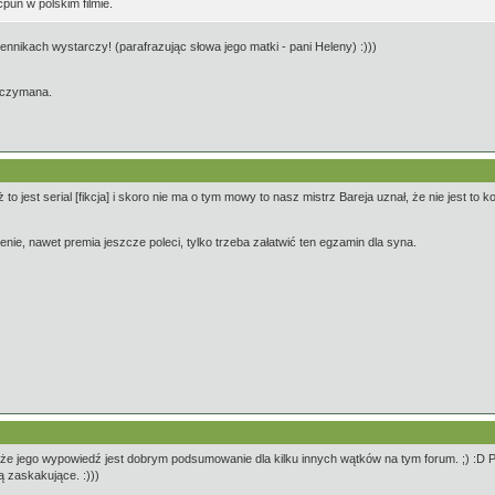
pun w polskim filmie.
nikach wystarczy! (parafrazując słowa jego matki - pani Heleny) :)))
zczymana.
o jest serial [fikcja] i skoro nie ma o tym mowy to nasz mistrz Bareja uznał, że nie jest to k
nie, nawet premia jeszcze poleci, tylko trzeba załatwić ten egzamin dla syna.
, że jego wypowiedź jest dobrym podsumowanie dla kilku innych wątków na tym forum. ;) :D 
ą zaskakujące. :)))