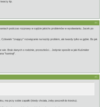
twarzy itp.
#4
eznaniach podczas rozprawy w sądzie jakichs problemów w wysławianiu. Jacek po
złowiek "znający" rozwiązanie na każdy problem, ale twardy tylko w gębie. Bo jak
ie wie. Brak danych o rodzinie, przeszłości... Jedynie sposób w jaki Kuśmider
ana "kantnął".
#5
nku, ma przy sobie zapałki (kiedy chciała, żeby poszedł do kiosku).