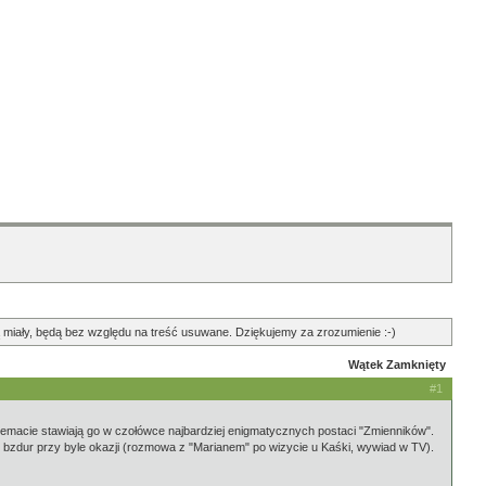
ędą miały, będą bez względu na treść usuwane. Dziękujemy za zrozumienie :-)
Wątek Zamknięty
#1
 temacie stawiają go w czołówce najbardziej enigmatycznych postaci "Zmienników".
ć bzdur przy byle okazji (rozmowa z "Marianem" po wizycie u Kaśki, wywiad w TV).