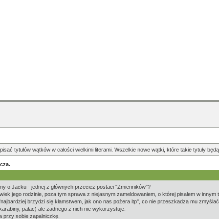
pisać tytułów wątków w całości wielkimi literami. Wszelkie nowe wątki, które takie tytuły b
cza.
emy o Jacku - jednej z głównych przecież postaci "Zmienników"?
olwiek jego rodzinie, poza tym sprawa z niejasnym zameldowaniem, o której pisałem w innym
"najbardziej brzydzi się kłamstwem, jak ono nas pożera itp", co nie przeszkadza mu zmyśla
rabiny, pałac) ale żadnego z nich nie wykorzystuje.
a przy sobie zapalniczkę.