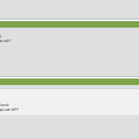
k
całe WPT
 Jacek
 jej całe WPT