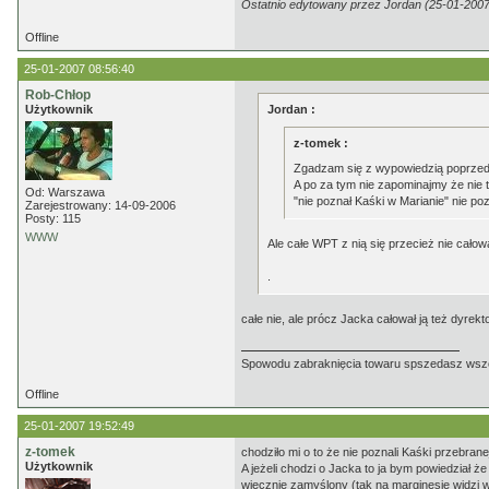
Ostatnio edytowany przez Jordan (25-01-2007
Offline
25-01-2007 08:56:40
Rob-Chłop
Użytkownik
Jordan :
z-tomek :
Zgadzam się z wypowiedzią poprzed
A po za tym nie zapominajmy że nie 
Od: Warszawa
"nie poznał Kaśki w Marianie" nie po
Zarejestrowany: 14-09-2006
Posty: 115
WWW
Ale całe WPT z nią się przecież nie całowa
.
całe nie, ale prócz Jacka całował ją też dyrek
Spowodu zabraknięcia towaru spszedasz ws
Offline
25-01-2007 19:52:49
z-tomek
chodziło mi o to że nie poznali Kaśki przebrane
Użytkownik
A jeżeli chodzi o Jacka to ja bym powiedział że
wiecznie zamyślony (tak na marginesie widzi 