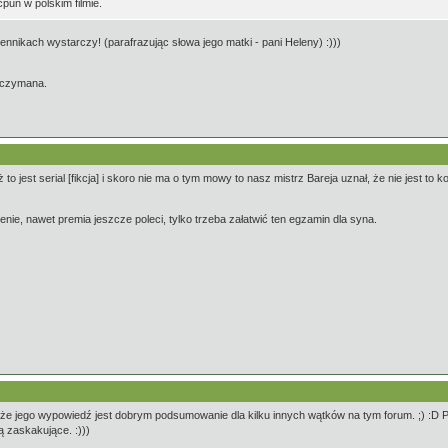
pun w polskim filmie.
nikach wystarczy! (parafrazując słowa jego matki - pani Heleny) :)))
zczymana.
o jest serial [fikcja] i skoro nie ma o tym mowy to nasz mistrz Bareja uznał, że nie jest to k
nie, nawet premia jeszcze poleci, tylko trzeba załatwić ten egzamin dla syna.
, że jego wypowiedź jest dobrym podsumowanie dla kilku innych wątków na tym forum. ;) :D 
ą zaskakujące. :)))