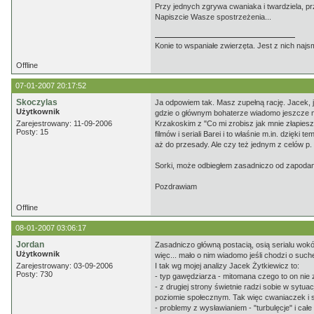
Przy jednych zgrywa cwaniaka i twardziela, p
Napiszcie Wasze spostrzeżenia...
Konie to wspaniałe zwierzęta. Jest z nich najs
Offline
07-01-2007 20:17:52
Skoczylas
Ja odpowiem tak. Masz zupełną rację. Jacek, ja
Użytkownik
gdzie o głównym bohaterze wiadomo jeszcze mni
Zarejestrowany: 11-09-2006
Krzakoskim z "Co mi zrobisz jak mnie złapiesz
Posty: 15
filmów i seriali Barei i to właśnie m.in. dzięk
aż do przesady. Ale czy też jednym z celów p.
Sorki, może odbiegłem zasadniczo od zapodane
Pozdrawiam
Offline
08-01-2007 03:06:17
Jordan
Zasadniczo główną postacią, osią serialu wokół 
Użytkownik
więc... mało o nim wiadomo jeśli chodzi o suc
Zarejestrowany: 03-09-2006
I tak wg mojej analizy Jacek Żytkiewicz to:
Posty: 730
- typ gawędziarza - mitomana czego to on nie zr
- z drugiej strony świetnie radzi sobie w sytu
poziomie społecznym. Tak więc cwaniaczek i s
- problemy z wysławianiem - "turbulęcje" i cał