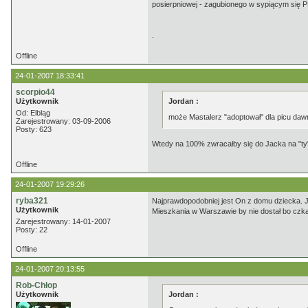
posierpniowej - zagubionego w sypiącym się 
.
Offline
24-01-2007 18:33:41
scorpio44
Użytkownik
Jordan :
Od: Elbląg
może Mastalerz "adoptował" dla picu dawn
Zarejestrowany: 03-09-2006
Posty: 623
Wtedy na 100% zwracałby się do Jacka na "ty"
Offline
24-01-2007 19:29:26
ryba321
Najprawdopodobniej jest On z domu dziecka. J
Użytkownik
Mieszkania w Warszawie by nie dostał bo czkało
Zarejestrowany: 14-01-2007
Posty: 22
Offline
24-01-2007 20:13:55
Rob-Chłop
Użytkownik
Jordan :