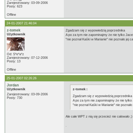
Zarejestrowany: 03-09-2006
Posty: 623
Offline
24-01-2007 21:46:04
z-tomek
Zgadzam się z wypowiedzią poprzednika
Użytkownik
A po za tym nie zapominajmy że nie tylko Jace
"nie poznał Kaśki w Marianie" nie poznało jej 
Od: S*e*a*z
Zarejestrowany: 07-12-2006
Posty: 13
Offline
25-01-2007 02:26:26
Jordan
Użytkownik
z-tomek :
Zarejestrowany: 03-09-2006
Zgadzam się z wypowiedzią poprzednika
Posty: 730
A po za tym nie zapominajmy że nie tylko
"nie poznał Kaśki w Marianie" nie poznało
Ale całe WPT z nią się przecież nie całowało ;)
.