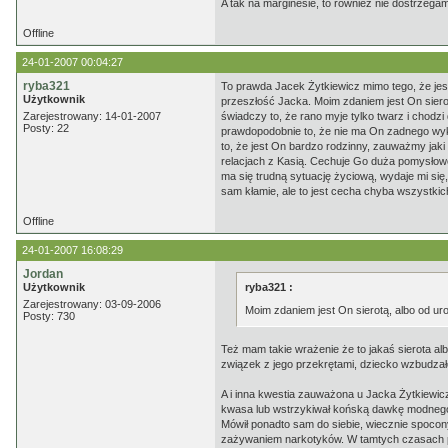
A tak na marginesie, to również nie dostrzega
Offline
24-01-2007 00:04:27
ryba321
To prawda Jacek Żytkiewicz mimo tego, że jest
Użytkownik
przeszłość Jacka. Moim zdaniem jest On sier
Zarejestrowany: 14-01-2007
świadczy to, że rano myje tylko twarz i chodzi 
Posty: 22
prawdopodobnie to, że nie ma On zadnego wyks
to, że jest On bardzo rodzinny, zauważmy jaki
relacjach z Kasią. Cechuje Go duża pomysłow
ma się trudną sytuację życiową, wydaje mi si
sam kłamie, ale to jest cecha chyba wszystkich
Offline
24-01-2007 16:08:29
Jordan
Użytkownik
ryba321 :
Zarejestrowany: 03-09-2006
Moim zdaniem jest On sierotą, albo od u
Posty: 730
Też mam takie wrażenie że to jakaś sierota al
związek z jego przekrętami, dziecko wzbudzało l
A i inna kwestia zauważona u Jacka Żytkiewic
kwasa lub wstrzykiwał końską dawkę modnego
Mówił ponadto sam do siebie, wiecznie spocony
zażywaniem narkotyków. W tamtych czasach peł