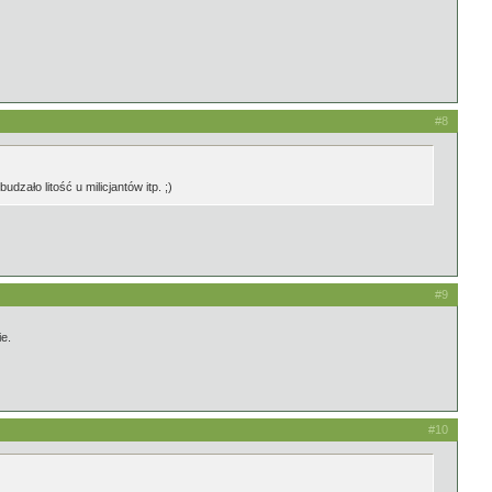
#8
ało litość u milicjantów itp. ;)
#9
ie.
#10