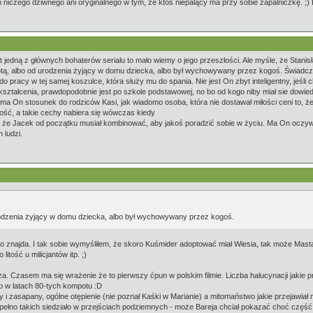
m niczego dziwnego ani oryginalnego w tym, że ktoś niepalący ma przy sobie zapalniczkę. ;) 
 jedną z głównych bohaterów serialu to mało wiemy o jego przeszłości. Ale myśle, że Stanis
otą, albo od urodzenia żyjący w domu dziecka, albo był wychowywany przez kogoś. Świadcz
do pracy w tej samej koszulce, która służy mu do spania. Nie jest On zbyt inteligentny, jeśli
ztałcenia, prawdopodobnie jest po szkole podstawowej, no bo od kogo niby miał sie dowied
 ma On stosunek do rodziców Kasi, jak wiadomo osoba, która nie dostawał miłości ceni to, że
ość, a takie cechy nabiera się wówczas kiedy
ę, że Jacek od początku musiał kombinować, aby jakoś poradzić sobie w życiu. Ma On oczyw
 ludzi.
rodzenia żyjący w domu dziecka, albo był wychowywany przez kogoś.
bo znajda. I tak sobie wymyśliłem, że skoro Kuśmider adoptować miał Wiesia, tak może Mast
itość u milicjantów itp. ;)
za. Czasem ma się wrażenie że to pierwszy ćpun w polskim filmie. Liczba halucynacji jakie
 w latach 80-tych kompotu :D
 i zasapany, ogólne otępienie (nie poznał Kaśki w Marianie) a mitomaństwo jakie przejawia
no takich siedziało w przejściach podziemnych - może Bareja chciał pokazać choć część t