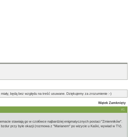
ędą miały, będą bez względu na treść usuwane. Dziękujemy za zrozumienie :-)
Wątek Zamknięty
#1
 temacie stawiają go w czołówce najbardziej enigmatycznych postaci "Zmienników".
ć bzdur przy byle okazji (rozmowa z "Marianem" po wizycie u Kaśki, wywiad w TV).