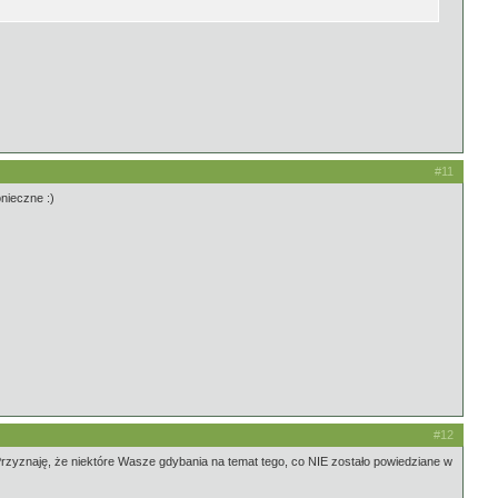
#11
onieczne :)
#12
Przyznaję, że niektóre Wasze gdybania na temat tego, co NIE zostało powiedziane w