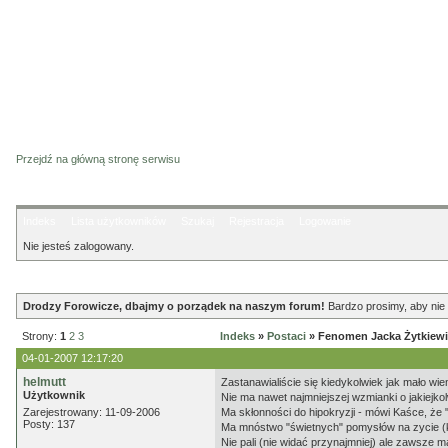
Przejdź na główną stronę serwisu
Indeks
Lista użytkowników
Szukaj
Rejestracja
Logowanie
Nie jesteś zalogowany.
Ogłoszenie
Drodzy Forowicze, dbajmy o porządek na naszym forum!
Bardzo prosimy, aby nie 
Strony:
1
2
3
Indeks
»
Postaci
» Fenomen Jacka Żytkiewi
04-01-2007 12:17:20
helmutt
Zastanawialiście się kiedykolwiek jak mało wi
Użytkownik
Nie ma nawet najmniejszej wzmianki o jakiejk
Zarejestrowany: 11-09-2006
Ma skłonności do hipokryzji - mówi Kaśce, że 
Posty: 137
Ma mnóstwo "świetnych" pomysłów na zycie (ka
Nie pali (nie widać przynajmniej) ale zawsze m