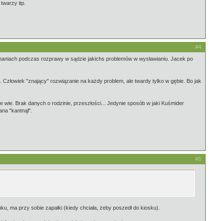
twarzy itp.
#4
eznaniach podczas rozprawy w sądzie jakichs problemów w wysławianiu. Jacek po
złowiek "znający" rozwiązanie na każdy problem, ale twardy tylko w gębie. Bo jak
ie wie. Brak danych o rodzinie, przeszłości... Jedynie sposób w jaki Kuśmider
ana "kantnął".
#5
nku, ma przy sobie zapałki (kiedy chciała, żeby poszedł do kiosku).