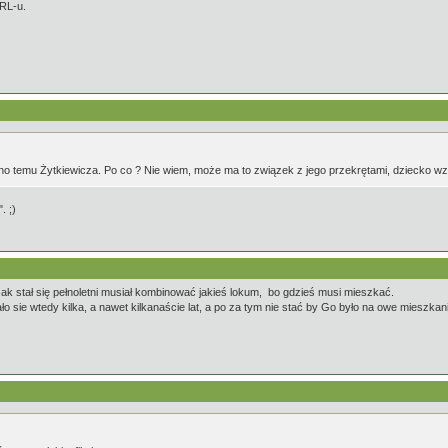
PRL-u.
o temu Żytkiewicza. Po co ? Nie wiem, może ma to związek z jego przekrętami, dziecko wzbudz
. ;)
ak stał się pełnoletni musiał kombinować jakieś lokum, bo gdzieś musi mieszkać.
 sie wtedy kilka, a nawet kilkanaście lat, a po za tym nie stać by Go było na owe mieszkan