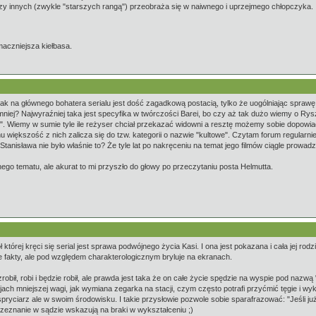
rzy innych (zwykle "starszych rangą") przeobraża się w naiwnego i uprzejmego chłopczyka.
maczniejsza kiełbasa.
k na głównego bohatera serialu jest dość zagadkową postacią, tylko że uogólniając sprawę do
ej? Najwyraźniej taka jest specyfika w twórczości Barei, bo czy aż tak dużo wiemy o Rysz
". Wiemy w sumie tyle ile reżyser chciał przekazać widowni a resztę możemy sobie dopowiad
i temu większość z nich zalicza się do tzw. kategorii o nazwie "kultowe". Czytam forum regular
 Stanisława nie było właśnie to? Że tyle lat po nakręceniu na temat jego filmów ciągle prow
go tematu, ale akurat to mi przyszło do głowy po przeczytaniu posta Helmutta.
której kręci się serial jest sprawa podwójnego życia Kasi. I ona jest pokazana i cała jej rod
he fakty, ale pod względem charakterologicznym bryluje na ekranach.
obił, robi i będzie robił, ale prawda jest taka że on całe życie spędzie na wyspie pod nazwą 
acjach mniejszej wagi, jak wymiana zegarka na stacji, czym często potrafi przyćmić tęgie i
pryciarz ale w swoim środowisku. I takie przysłowie pozwole sobie sparafrazować: "Jeśli j
e zeznanie w sądzie wskazują na braki w wykształceniu ;)