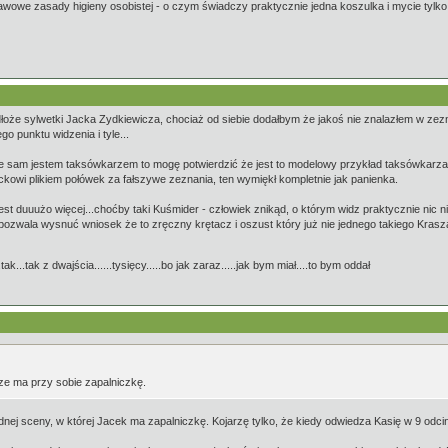
awowe zasady higieny osobistej - o czym świadczy praktycznie jedna koszulka i mycie tylko 
odłoże sylwetki Jacka Zydkiewicza, chociaż od siebie dodałbym że jakoś nie znalazłem w z
go punktu widzenia i tyle...
am jestem taksówkarzem to mogę potwierdzić że jest to modelowy przykład taksówkarza. C
owi plikiem połówek za fałszywe zeznania, ten wymiękł kompletnie jak panienka.
jest duuużo więcej...choćby taki Kuśmider - człowiek znikąd, o którym widz praktycznie nic n
 pozwala wysnuć wniosek że to zręczny krętacz i oszust który już nie jednego takiego Krasz
.tak...tak z dwajścia......tysięcy.....bo jak zaraz.....jak bym miał....to bym oddał
sze ma przy sobie zapalniczkę.
ednej sceny, w której Jacek ma zapalniczkę. Kojarzę tylko, że kiedy odwiedza Kasię w 9 odci