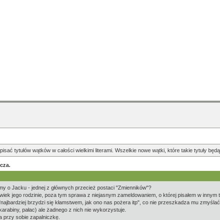
pisać tytułów wątków w całości wielkimi literami. Wszelkie nowe wątki, które takie tytuły b
cza.
emy o Jacku - jednej z głównych przecież postaci "Zmienników"?
olwiek jego rodzinie, poza tym sprawa z niejasnym zameldowaniem, o której pisałem w innym
"najbardziej brzydzi się kłamstwem, jak ono nas pożera itp", co nie przeszkadza mu zmyśla
rabiny, pałac) ale żadnego z nich nie wykorzystuje.
a przy sobie zapalniczkę.