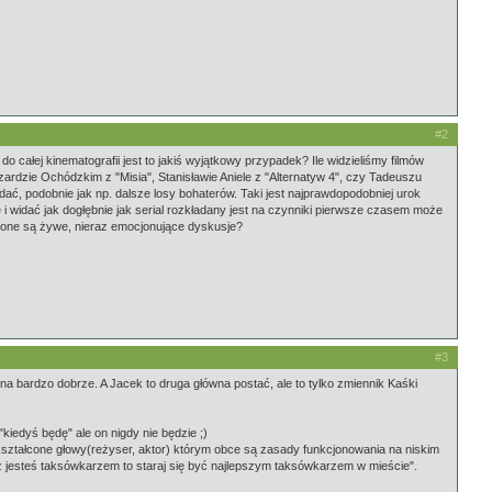
#2
 całej kinematografii jest to jakiś wyjątkowy przypadek? Ile widzieliśmy filmów
ardzie Ochódzkim z "Misia", Stanisławie Aniele z "Alternatyw 4", czy Tadeuszu
ać, podobnie jak np. dalsze losy bohaterów. Taki jest najprawdopodobniej urok
nie i widać jak dogłębnie jak serial rozkładany jest na czynniki pierwsze czasem może
adzone są żywe, nieraz emocjonujące dyskusje?
#3
zina bardzo dobrze. A Jacek to druga główna postać, ale to tylko zmiennik Kaśki
"kiedyś będę" ale on nigdy nie będzie ;)
 wykształcone głowy(reżyser, aktor) którym obce są zasady funkcjonowania na niskim
uż jesteś taksówkarzem to staraj się być najlepszym taksówkarzem w mieście".