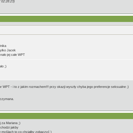
 02:28:23)
nika
tylko Jacek
znało jej całe WPT
ło ;)
tor WPT - i to z jakim rozmachem!!! przy okazji wyszły chyba jego preferencje seksualne ;)
zczymana.
j za Mariana ;)
 chodzi jakby
w myślach to co chciałby zobaczyć )