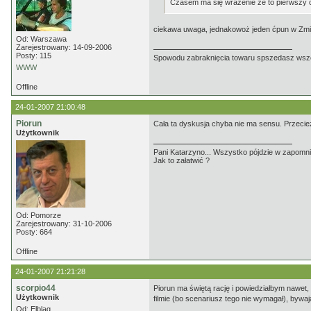
Czasem ma się wrażenie że to pierwszy ć
ciekawa uwaga, jednakowoż jeden ćpun w Zmien
Od: Warszawa
Zarejestrowany: 14-09-2006
Posty: 115
Spowodu zabraknięcia towaru spszedasz ws
WWW
Offline
24-01-2007 21:00:48
Piorun
Cała ta dyskusja chyba nie ma sensu. Przecież t
Użytkownik
Pani Katarzyno... Wszystko pójdzie w zapomnie
Jak to załatwić ?
Od: Pomorze
Zarejestrowany: 31-10-2006
Posty: 664
Offline
24-01-2007 21:21:28
scorpio44
Piorun ma świętą rację i powiedziałbym nawet
Użytkownik
filmie (bo scenariusz tego nie wymagał), bywaj
Od: Elbląg