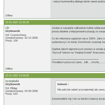
- natura buntownika,dlatego łamie nawet podst
.
Offline
23-01-2007 21:45:29
r2r
Jordan w zasadzie całkowicie trafnie oddał p
Użytkownik
prostu idealnie zrelacjonował sytuację ze swoje
Od: Częstochowa
Zarejestrowany: 02-12-2006
Co do mitomana zgadzam się w 100%. Jako że s
Posty: 109
wytłumaczyć że kiedy Gonshorek szastnął Jack
Ogólnie takich tajemniczych postaci w serialu 
"wyczuł" interes na "świętej krowie" Kraszana
Chciałbym pożyczyć parę....kilk.....trochę........
Offline
23-01-2007 23:49:00
scorpio44
Użytkownik
helmutt :
Od: Elbląg
Nie pali (nie widać przynajmniej) ale zaw
Zarejestrowany: 03-09-2006
Posty: 623
Zastanowiłem się i nie za bardzo kojarzę ani j