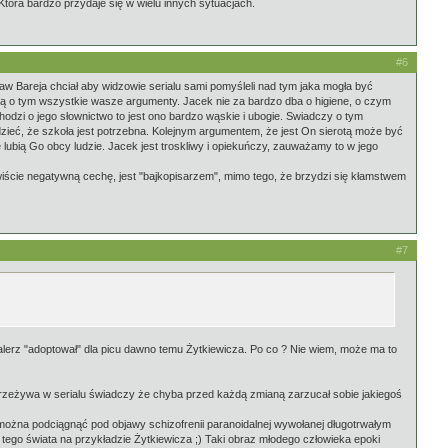
Która bardzo przydaje się w wielu innych sytuacjach.
#6
ław Bareja chciał aby widzowie serialu sami pomyśleli nad tym jaka mogła być
ą o tym wszystkie wasze argumenty. Jacek nie za bardzo dba o higiene, o czym
 chodzi o jego słownictwo to jest ono bardzo wąskie i ubogie. Swiadczy o tym
zieć, że szkoła jest potrzebna. Kolejnym argumentem, że jest On sierotą może być
 lubią Go obcy ludzie. Jacek jest troskliwy i opiekuńczy, zauważamy to w jego
iście negatywną cechę, jest "bajkopisarzem", mimo tego, że brzydzi się kłamstwem
#7
alerz "adoptował" dla picu dawno temu Żytkiewicza. Po co ? Nie wiem, może ma to
 przeżywa w serialu świadczy że chyba przed każdą zmianą zarzucał sobie jakiegoś
ł można podciągnąć pod objawy schizofrenii paranoidalnej wywołanej długotrwałym
ego świata na przykładzie Żytkiewicza ;) Taki obraz młodego człowieka epoki