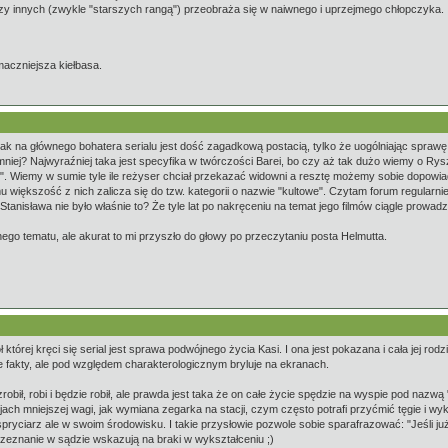
rzy innych (zwykle "starszych rangą") przeobraża się w naiwnego i uprzejmego chłopczyka.
maczniejsza kiełbasa.
k na głównego bohatera serialu jest dość zagadkową postacią, tylko że uogólniając sprawę do
ej? Najwyraźniej taka jest specyfika w twórczości Barei, bo czy aż tak dużo wiemy o Rysz
". Wiemy w sumie tyle ile reżyser chciał przekazać widowni a resztę możemy sobie dopowiad
i temu większość z nich zalicza się do tzw. kategorii o nazwie "kultowe". Czytam forum regular
 Stanisława nie było właśnie to? Że tyle lat po nakręceniu na temat jego filmów ciągle prow
go tematu, ale akurat to mi przyszło do głowy po przeczytaniu posta Helmutta.
której kręci się serial jest sprawa podwójnego życia Kasi. I ona jest pokazana i cała jej rod
he fakty, ale pod względem charakterologicznym bryluje na ekranach.
obił, robi i będzie robił, ale prawda jest taka że on całe życie spędzie na wyspie pod nazwą 
acjach mniejszej wagi, jak wymiana zegarka na stacji, czym często potrafi przyćmić tęgie i
pryciarz ale w swoim środowisku. I takie przysłowie pozwole sobie sparafrazować: "Jeśli j
e zeznanie w sądzie wskazują na braki w wykształceniu ;)