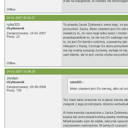
A tak na marginesie, to również nie dostrzega
Offline
24-01-2007 00:04:27
ryba321
To prawda Jacek Żytkiewicz mimo tego, że jest
Użytkownik
przeszłość Jacka. Moim zdaniem jest On sier
Zarejestrowany: 14-01-2007
świadczy to, że rano myje tylko twarz i chodzi 
Posty: 22
prawdopodobnie to, że nie ma On zadnego wyks
to, że jest On bardzo rodzinny, zauważmy jaki
relacjach z Kasią. Cechuje Go duża pomysłow
ma się trudną sytuację życiową, wydaje mi si
sam kłamie, ale to jest cecha chyba wszystkich
Offline
24-01-2007 16:08:29
Jordan
Użytkownik
ryba321 :
Zarejestrowany: 03-09-2006
Moim zdaniem jest On sierotą, albo od u
Posty: 730
Też mam takie wrażenie że to jakaś sierota al
związek z jego przekrętami, dziecko wzbudzało l
A i inna kwestia zauważona u Jacka Żytkiewic
kwasa lub wstrzykiwał końską dawkę modnego
Mówił ponadto sam do siebie, wiecznie spocony
zażywaniem narkotyków. W tamtych czasach peł