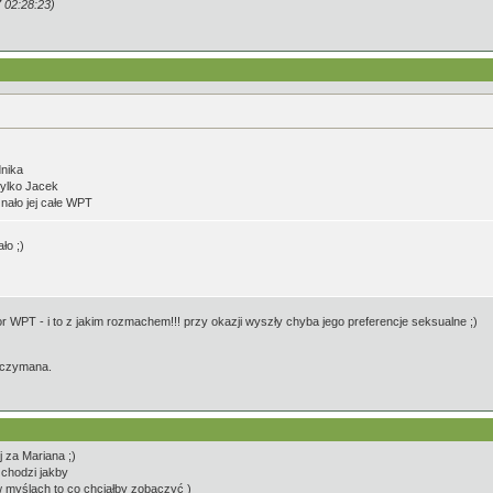
 02:28:23)
nika
tylko Jacek
znało jej całe WPT
ło ;)
tor WPT - i to z jakim rozmachem!!! przy okazji wyszły chyba jego preferencje seksualne ;)
zczymana.
j za Mariana ;)
 chodzi jakby
w myślach to co chciałby zobaczyć )