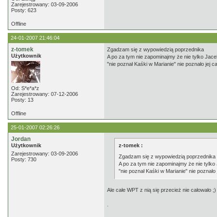
Zarejestrowany: 03-09-2006
Posty: 623
Offline
24-01-2007 21:46:04
z-tomek
Zgadzam się z wypowiedzią poprzednika
Użytkownik
A po za tym nie zapominajmy że nie tylko Jace
"nie poznał Kaśki w Marianie" nie poznało jej 
Od: S*e*a*z
Zarejestrowany: 07-12-2006
Posty: 13
Offline
25-01-2007 02:26:26
Jordan
Użytkownik
z-tomek :
Zarejestrowany: 03-09-2006
Zgadzam się z wypowiedzią poprzednika
Posty: 730
A po za tym nie zapominajmy że nie tylko
"nie poznał Kaśki w Marianie" nie poznało
Ale całe WPT z nią się przecież nie całowało ;)
.