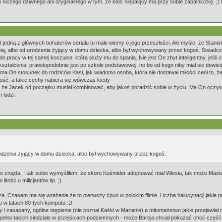
m niczego dziwnego ani oryginalnego w tym, że ktoś niepalący ma przy sobie zapalniczkę. ;) 
 jedną z głównych bohaterów serialu to mało wiemy o jego przeszłości. Ale myśle, że Stanis
otą, albo od urodzenia żyjący w domu dziecka, albo był wychowywany przez kogoś. Świadcz
do pracy w tej samej koszulce, która służy mu do spania. Nie jest On zbyt inteligentny, jeśli
ztałcenia, prawdopodobnie jest po szkole podstawowej, no bo od kogo niby miał sie dowied
 ma On stosunek do rodziców Kasi, jak wiadomo osoba, która nie dostawał miłości ceni to, że
ość, a takie cechy nabiera się wówczas kiedy
ę, że Jacek od początku musiał kombinować, aby jakoś poradzić sobie w życiu. Ma On oczyw
 ludzi.
rodzenia żyjący w domu dziecka, albo był wychowywany przez kogoś.
bo znajda. I tak sobie wymyśliłem, że skoro Kuśmider adoptować miał Wiesia, tak może Mast
itość u milicjantów itp. ;)
za. Czasem ma się wrażenie że to pierwszy ćpun w polskim filmie. Liczba halucynacji jakie
 w latach 80-tych kompotu :D
 i zasapany, ogólne otępienie (nie poznał Kaśki w Marianie) a mitomaństwo jakie przejawia
no takich siedziało w przejściach podziemnych - może Bareja chciał pokazać choć część t