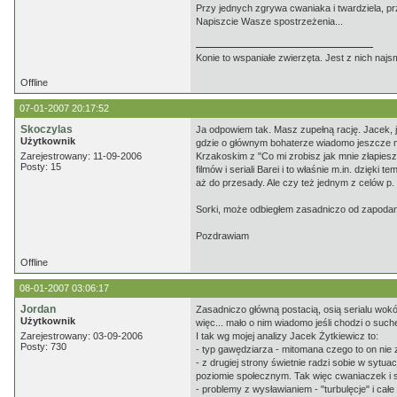
Przy jednych zgrywa cwaniaka i twardziela, p
Napiszcie Wasze spostrzeżenia...
Konie to wspaniałe zwierzęta. Jest z nich najs
Offline
07-01-2007 20:17:52
Skoczylas
Ja odpowiem tak. Masz zupełną rację. Jacek, ja
Użytkownik
gdzie o głównym bohaterze wiadomo jeszcze mni
Zarejestrowany: 11-09-2006
Krzakoskim z "Co mi zrobisz jak mnie złapiesz
Posty: 15
filmów i seriali Barei i to właśnie m.in. dzięk
aż do przesady. Ale czy też jednym z celów p.
Sorki, może odbiegłem zasadniczo od zapodane
Pozdrawiam
Offline
08-01-2007 03:06:17
Jordan
Zasadniczo główną postacią, osią serialu wokół 
Użytkownik
więc... mało o nim wiadomo jeśli chodzi o suc
Zarejestrowany: 03-09-2006
I tak wg mojej analizy Jacek Żytkiewicz to:
Posty: 730
- typ gawędziarza - mitomana czego to on nie zr
- z drugiej strony świetnie radzi sobie w sytu
poziomie społecznym. Tak więc cwaniaczek i s
- problemy z wysławianiem - "turbulęcje" i cał