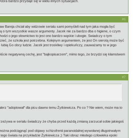
Która bardzo przydaje się w wielu innych sytuacjach.
#6
ław Bareja chciał aby widzowie serialu sami pomyśleli nad tym jaka mogła być
ą o tym wszystkie wasze argumenty. Jacek nie za bardzo dba o higiene, o czym
 chodzi o jego słownictwo to jest ono bardzo wąskie i ubogie. Swiadczy o tym
zieć, że szkoła jest potrzebna. Kolejnym argumentem, że jest On sierotą może być
 lubią Go obcy ludzie. Jacek jest troskliwy i opiekuńczy, zauważamy to w jego
iście negatywną cechę, jest "bajkopisarzem", mimo tego, że brzydzi się kłamstwem
#7
alerz "adoptował" dla picu dawno temu Żytkiewicza. Po co ? Nie wiem, może ma to
 przeżywa w serialu świadczy że chyba przed każdą zmianą zarzucał sobie jakiegoś
ł można podciągnąć pod objawy schizofrenii paranoidalnej wywołanej długotrwałym
ego świata na przykładzie Żytkiewicza ;) Taki obraz młodego człowieka epoki