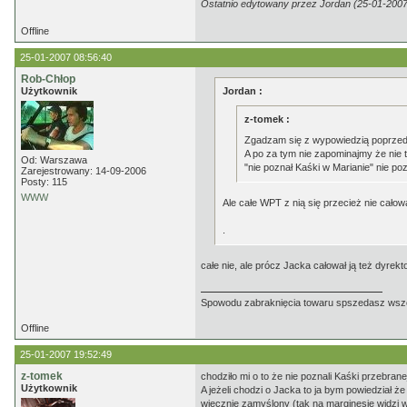
Ostatnio edytowany przez Jordan (25-01-2007
Offline
25-01-2007 08:56:40
Rob-Chłop
Użytkownik
Jordan :
z-tomek :
Zgadzam się z wypowiedzią poprzed
A po za tym nie zapominajmy że nie 
Od: Warszawa
"nie poznał Kaśki w Marianie" nie po
Zarejestrowany: 14-09-2006
Posty: 115
WWW
Ale całe WPT z nią się przecież nie całowa
.
całe nie, ale prócz Jacka całował ją też dyrek
Spowodu zabraknięcia towaru spszedasz ws
Offline
25-01-2007 19:52:49
z-tomek
chodziło mi o to że nie poznali Kaśki przebrane
Użytkownik
A jeżeli chodzi o Jacka to ja bym powiedział że
wiecznie zamyślony (tak na marginesie widzi 