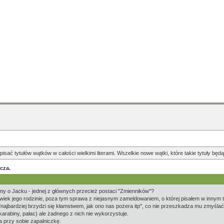
pisać tytułów wątków w całości wielkimi literami. Wszelkie nowe wątki, które takie tytuły b
cza.
emy o Jacku - jednej z głównych przecież postaci "Zmienników"?
olwiek jego rodzinie, poza tym sprawa z niejasnym zameldowaniem, o której pisałem w innym
"najbardziej brzydzi się kłamstwem, jak ono nas pożera itp", co nie przeszkadza mu zmyśla
rabiny, pałac) ale żadnego z nich nie wykorzystuje.
a przy sobie zapalniczkę.