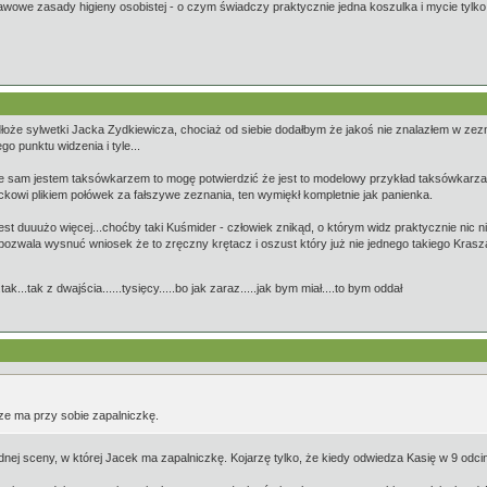
awowe zasady higieny osobistej - o czym świadczy praktycznie jedna koszulka i mycie tylko 
odłoże sylwetki Jacka Zydkiewicza, chociaż od siebie dodałbym że jakoś nie znalazłem w z
go punktu widzenia i tyle...
am jestem taksówkarzem to mogę potwierdzić że jest to modelowy przykład taksówkarza. C
owi plikiem połówek za fałszywe zeznania, ten wymiękł kompletnie jak panienka.
jest duuużo więcej...choćby taki Kuśmider - człowiek znikąd, o którym widz praktycznie nic n
 pozwala wysnuć wniosek że to zręczny krętacz i oszust który już nie jednego takiego Krasz
.tak...tak z dwajścia......tysięcy.....bo jak zaraz.....jak bym miał....to bym oddał
sze ma przy sobie zapalniczkę.
ednej sceny, w której Jacek ma zapalniczkę. Kojarzę tylko, że kiedy odwiedza Kasię w 9 odci