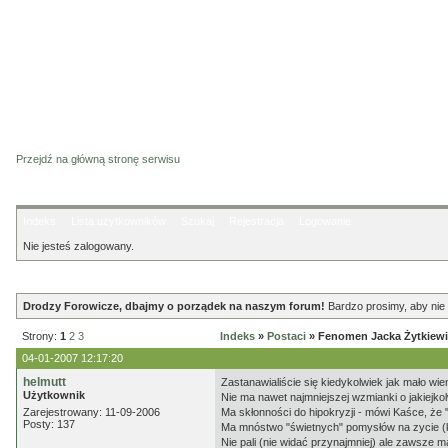
Przejdź na główną stronę serwisu
Indeks
Lista użytkowników
Szukaj
Rejestracja
Logowanie
Nie jesteś zalogowany.
Ogłoszenie
Drodzy Forowicze, dbajmy o porządek na naszym forum!
Bardzo prosimy, aby nie 
Strony:
1
2
3
Indeks
»
Postaci
» Fenomen Jacka Żytkiewi
04-01-2007 12:17:20
helmutt
Zastanawialiście się kiedykolwiek jak mało wi
Użytkownik
Nie ma nawet najmniejszej wzmianki o jakiejk
Zarejestrowany: 11-09-2006
Ma skłonności do hipokryzji - mówi Kaśce, że 
Posty: 137
Ma mnóstwo "świetnych" pomysłów na zycie (ka
Nie pali (nie widać przynajmniej) ale zawsze m