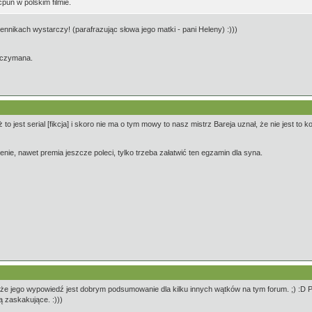
pun w polskim filmie.
nikach wystarczy! (parafrazując słowa jego matki - pani Heleny) :)))
zczymana.
o jest serial [fikcja] i skoro nie ma o tym mowy to nasz mistrz Bareja uznał, że nie jest to k
nie, nawet premia jeszcze poleci, tylko trzeba załatwić ten egzamin dla syna.
, że jego wypowiedź jest dobrym podsumowanie dla kilku innych wątków na tym forum. ;) :D 
ą zaskakujące. :)))