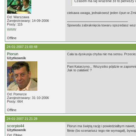
Czasem ma się wrażenie że to pierwszy ć
ciekawa uwaga, jednakowoż jeden ćpun w Zmien
Od: Warszawa
Zarejestrowany: 14-09-2006
Posty: 115
Spowodu zabraknięcia towaru spszedasz ws
WWW
Offline
24-01-2007 21:00:48
Piorun
Cała ta dyskusja chyba nie ma sensu. Przecież t
Użytkownik
Pani Katarzyno... Wszystko pójdzie w zapomnie
Jak to załatwić ?
Od: Pomorze
Zarejestrowany: 31-10-2006
Posty: 664
Offline
24-01-2007 21:21:28
scorpio44
Piorun ma świętą rację i powiedziałbym nawet
Użytkownik
filmie (bo scenariusz tego nie wymagał), bywaj
Od: Elbląg