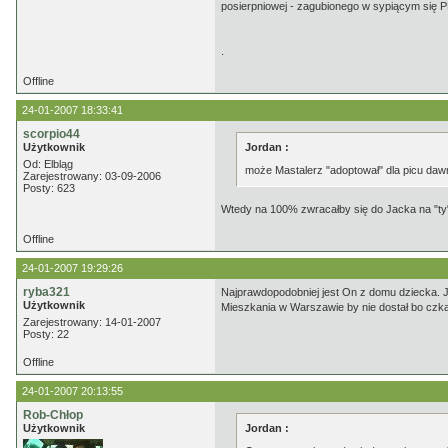
posierpniowej - zagubionego w sypiącym się 
.
Offline
24-01-2007 18:33:41
scorpio44
Użytkownik
Jordan :
Od: Elbląg
może Mastalerz "adoptował" dla picu dawn
Zarejestrowany: 03-09-2006
Posty: 623
Wtedy na 100% zwracałby się do Jacka na "ty"
Offline
24-01-2007 19:29:26
ryba321
Najprawdopodobniej jest On z domu dziecka. J
Użytkownik
Mieszkania w Warszawie by nie dostał bo czkało
Zarejestrowany: 14-01-2007
Posty: 22
Offline
24-01-2007 20:13:55
Rob-Chłop
Użytkownik
Jordan :