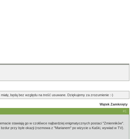
ędą miały, będą bez względu na treść usuwane. Dziękujemy za zrozumienie :-)
Wątek Zamknięty
#1
 temacie stawiają go w czołówce najbardziej enigmatycznych postaci "Zmienników".
ć bzdur przy byle okazji (rozmowa z "Marianem" po wizycie u Kaśki, wywiad w TV).