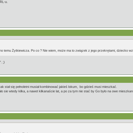
PRL-u.
o temu Żytkiewicza. Po co ? Nie wiem, może ma to związek z jego przekrętami, dziecko wzbudz
. ;)
ak stał się pełnoletni musiał kombinować jakieś lokum, bo gdzieś musi mieszkać.
 sie wtedy kilka, a nawet kilkanaście lat, a po za tym nie stać by Go było na owe mieszkan