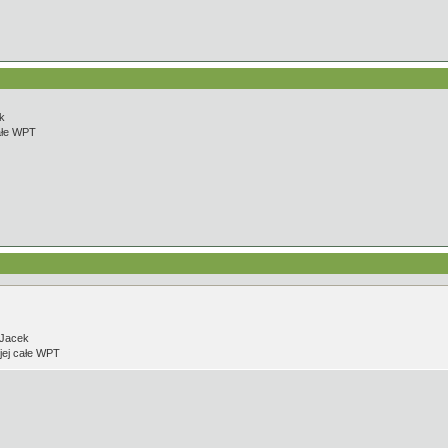
k
całe WPT
 Jacek
 jej całe WPT