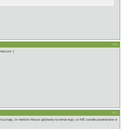
#11
onieczne :)
#12
Przyznaję, że niektóre Wasze gdybania na temat tego, co NIE zostało powiedziane w