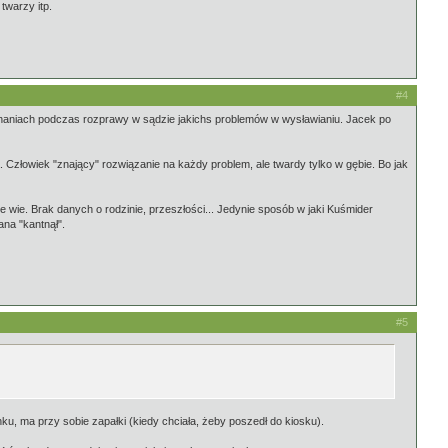
twarzy itp.
#4
eznaniach podczas rozprawy w sądzie jakichs problemów w wysławianiu. Jacek po
złowiek "znający" rozwiązanie na każdy problem, ale twardy tylko w gębie. Bo jak
ie wie. Brak danych o rodzinie, przeszłości... Jedynie sposób w jaki Kuśmider
ana "kantnął".
#5
nku, ma przy sobie zapałki (kiedy chciała, żeby poszedł do kiosku).