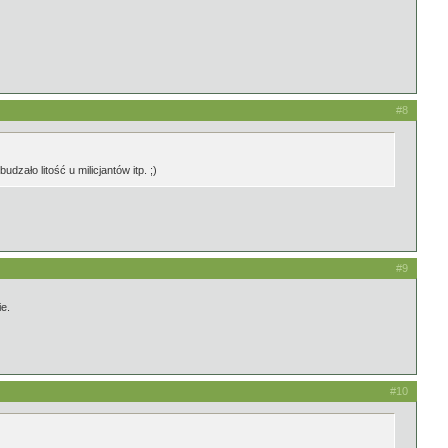
#8
ało litość u milicjantów itp. ;)
#9
ie.
#10