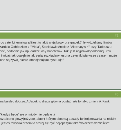
#2
 całej kinematografii jest to jakiś wyjątkowy przypadek? Ile widzieliśmy filmów
ardzie Ochódzkim z "Misia", Stanisławie Aniele z "Alternatyw 4", czy Tadeuszu
ać, podobnie jak np. dalsze losy bohaterów. Taki jest najprawdopodobniej urok
nie i widać jak dogłębnie jak serial rozkładany jest na czynniki pierwsze czasem może
adzone są żywe, nieraz emocjonujące dyskusje?
#3
zina bardzo dobrze. A Jacek to druga główna postać, ale to tylko zmiennik Kaśki
"kiedyś będę" ale on nigdy nie będzie ;)
 wykształcone głowy(reżyser, aktor) którym obce są zasady funkcjonowania na niskim
uż jesteś taksówkarzem to staraj się być najlepszym taksówkarzem w mieście".