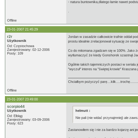
- natura buntownika,dlatego łamie nawet podst
.
Offline
23-01-2007 21:45:29
r2r
Jordan w zasadzie całkowicie trafnie oddał p
Użytkownik
prostu idealnie zrelacjonował sytuację ze swoje
Od: Częstochowa
Zarejestrowany: 02-12-2006
Co do mitomana zgadzam się w 100%. Jako że s
Posty: 109
wytłumaczyć że kiedy Gonshorek szastnął Jack
Ogólnie takich tajemniczych postaci w serialu 
"wyczuł" interes na "świętej krowie" Kraszana
Chciałbym pożyczyć parę....kilk.....trochę........
Offline
23-01-2007 23:49:00
scorpio44
Użytkownik
helmutt :
Od: Elbląg
Nie pali (nie widać przynajmniej) ale zaw
Zarejestrowany: 03-09-2006
Posty: 623
Zastanowiłem się i nie za bardzo kojarzę ani j