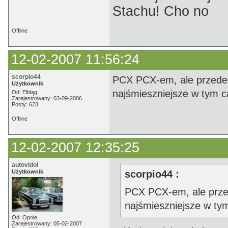
Stachu! Cho no
Offline
12-02-2007 11:56:24
scorpio44
PCX PCX-em, ale przede 
Użytkownik
najśmieszniejsze w tym ca
Od: Elbląg
Zarejestrowany: 03-09-2006
Posty: 623
Offline
12-02-2007 12:35:25
autovidol
Użytkownik
scorpio44 :
PCX PCX-em, ale przed
najśmieszniejsze w tym
Od: Opole
Zarejestrowany: 05-02-2007