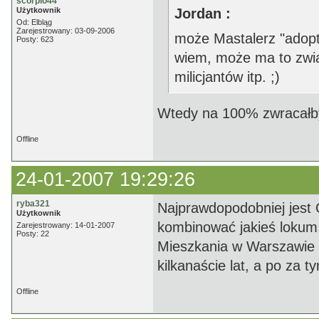
scorpio44
Użytkownik
Jordan :
Od: Elbląg
Zarejestrowany: 03-09-2006
może Mastalerz "adopt
Posty: 623
wiem, może ma to zwią
milicjantów itp. ;)
Wtedy na 100% zwracałby 
Offline
24-01-2007 19:29:26
ryba321
Najprawdopodobniej jest O
Użytkownik
kombinować jakieś lokum
Zarejestrowany: 14-01-2007
Posty: 22
Mieszkania w Warszawie b
kilkanaście lat, a po za 
Offline