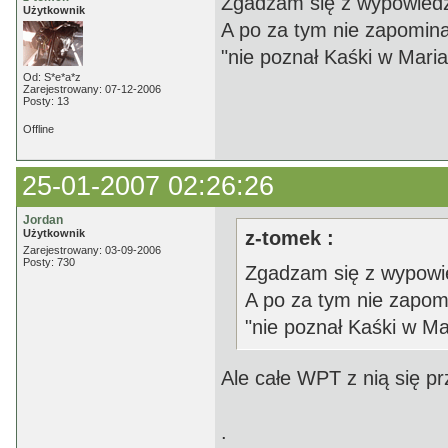
Zgadzam się z wypowiedz
Użytkownik
A po za tym nie zapomina
"nie poznał Kaśki w Maria
Od: S*e*a*z
Zarejestrowany: 07-12-2006
Posty: 13
Offline
25-01-2007 02:26:26
Jordan
Użytkownik
z-tomek :
Zarejestrowany: 03-09-2006
Posty: 730
Zgadzam się z wypowi
A po za tym nie zapom
"nie poznał Kaśki w Ma
Ale całe WPT z nią się pr
.