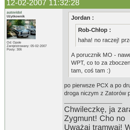
12-02-2007 11:32:28
autovidol
Użytkownik
Jordan :
Rob-Chłop :
haha! no raczej! prze
Od: Opole
Zarejestrowany: 05-02-2007
Posty: 306
A porucznik MO - nawet
WPT, co to za zboczeni
tam, coś tam :)
po pierwsze PCX a po drug
droga niczym z Zatorów
Chwileczkę, ja zar
Zygmunt! Cho no
Uważaj tramwaj! W