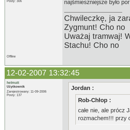
najśmieszniejsze było po
Posty: 306
Chwileczkę, ja zar
Zygmunt! Cho no
Uważaj tramwaj! W
Stachu! Cho no
Offline
12-02-2007 13:32:45
helmutt
Użytkownik
Jordan :
Zarejestrowany: 11-09-2006
Posty: 137
Rob-Chłop :
całe nie, ale prócz 
rozmachem!!! przy o