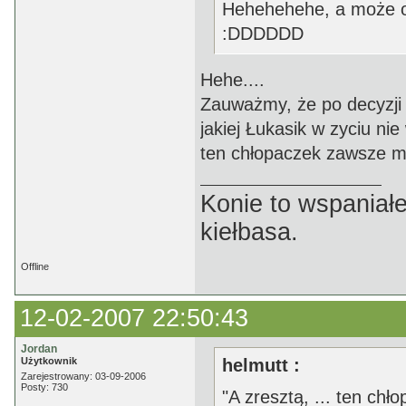
Hehehehehe, a może on
:DDDDDD
Hehe....
Zauważmy, że po decyzji
jakiej Łukasik w zyciu nie
ten chłopaczek zawsze mi
Konie to wspaniałe
kiełbasa.
Offline
12-02-2007 22:50:43
Jordan
Użytkownik
helmutt :
Zarejestrowany: 03-09-2006
Posty: 730
"A zresztą, ... ten chł