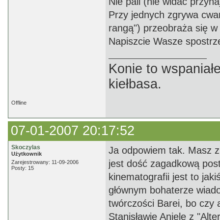
Nie pali (nie widać przyn
Przy jednych zgrywa cwani
rangą") przeobraża się w
Napiszcie Wasze spostrze
Konie to wspaniałe
kiełbasa.
Offline
07-01-2007 20:17:52
Skoczylas
Ja odpowiem tak. Masz zu
Użytkownik
jest dość zagadkową posta
Zarejestrowany: 11-09-2006
Posty: 15
kinematografii jest to jak
głównym bohaterze wiadom
twórczości Barei, bo czy
Stanisławie Aniele z "Alt