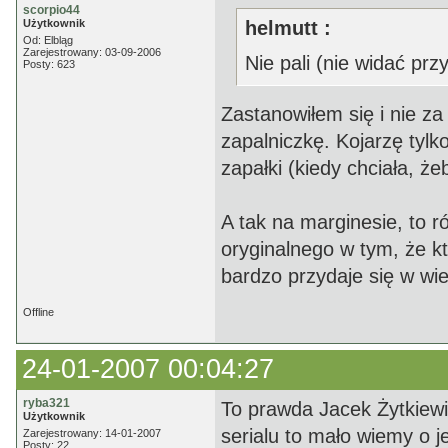
scorpio44
Użytkownik
helmutt :
Od: Elbląg
Zarejestrowany: 03-09-2006
Nie pali (nie widać pr
Posty: 623
Zastanowiłem się i nie za
zapalniczkę. Kojarzę tylk
zapałki (kiedy chciała, że
A tak na marginesie, to 
oryginalnego w tym, że kt
bardzo przydaje się w wie
Offline
24-01-2007 00:04:27
ryba321
To prawda Jacek Żytkiewi
Użytkownik
serialu to mało wiemy o j
Zarejestrowany: 14-01-2007
Posty: 22