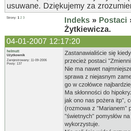
usuwane. Dziękujemy za zrozumien
Strony:
1
2
3
Indeks
»
Postaci
Żytkiewicza.
04-01-2007 12:17:20
helmutt
Zastanawialiście się kied
Użytkownik
przecież postaci "Zmienn
Zarejestrowany: 11-09-2006
Posty: 137
Nie ma nawet najmniejszej
sprawa z niejasnym zamel
go w czołówce najbardzie
Ma skłonności do hipokryz
jak ono nas pożera itp", 
(rozmowa z "Marianem" p
"świetnych" pomysłów na z
wykorzystuje.