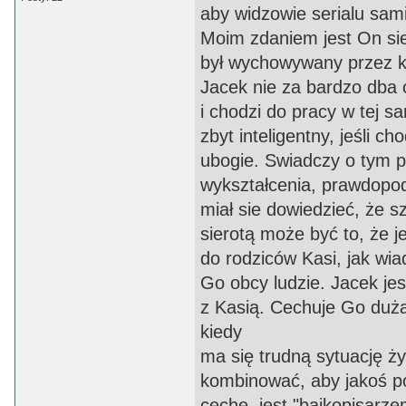
aby widzowie serialu sam
Moim zdaniem jest On sie
był wychowywany przez k
Jacek nie za bardzo dba o
i chodzi do pracy w tej s
zbyt inteligentny, jeśli c
ubogie. Swiadczy o tym 
wykształcenia, prawdopod
miał sie dowiedzieć, że 
sierotą może być to, że 
do rodziców Kasi, jak wia
Go obcy ludzie. Jacek jes
z Kasią. Cechuje Go duż
kiedy
ma się trudną sytuację ż
kombinować, aby jakoś p
cechę, jest "bajkopisarz