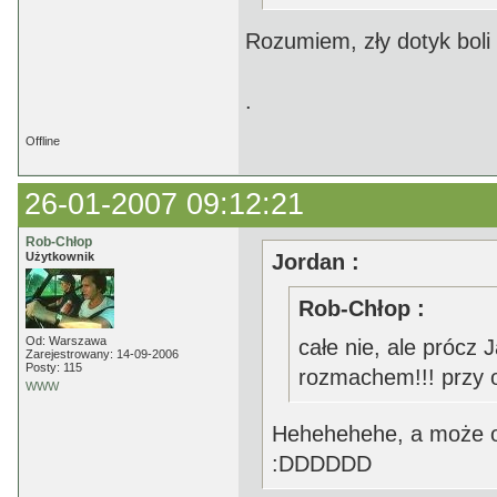
Rozumiem, zły dotyk boli 
.
Offline
26-01-2007 09:12:21
Rob-Chłop
Użytkownik
Jordan :
Rob-Chłop :
Od: Warszawa
całe nie, ale prócz 
Zarejestrowany: 14-09-2006
Posty: 115
rozmachem!!! przy o
WWW
Hehehehehe, a może on
:DDDDDD