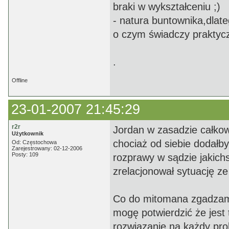
braki w wykształceniu ;)
- natura buntownika,dlat
o czym świadczy praktyczn
.
Offline
23-01-2007 21:45:29
r2r
Jordan w zasadzie całkowi
Użytkownik
chociaż od siebie dodałb
Od: Częstochowa
Zarejestrowany: 02-12-2006
Posty: 109
rozprawy w sądzie jakich
zrelacjonował sytuację ze
Co do mitomana zgadzam
mogę potwierdzić że jest
rozwiązanie na każdy pro