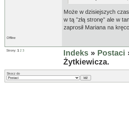
Może w dzisiejszych czas
w tą "złą stronę" ale w t
zaprosił Mariana na kręco
Offline
Strony:
1
2
3
Indeks
»
Postaci
Żytkiewicza.
Skocz do