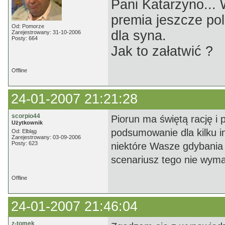
Pani Katarzyno...
premia jeszcze pol
Od: Pomorze
dla syna.
Zarejestrowany: 31-10-2006
Posty: 664
Jak to załatwić ?
Offline
24-01-2007 21:21:28
scorpio44
Piorun ma świętą rację i
Użytkownik
podsumowanie dla kilku i
Od: Elbląg
Zarejestrowany: 03-09-2006
Posty: 623
niektóre Wasze gdybania 
scenariusz tego nie wymag
Offline
24-01-2007 21:46:04
z-tomek