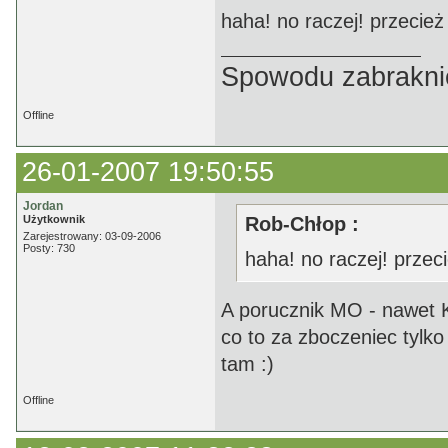
haha! no raczej! przecież o
Spowodu zabrakni
Offline
26-01-2007 19:50:55
Jordan
Użytkownik
Rob-Chłop :
Zarejestrowany: 03-09-2006
Posty: 730
haha! no raczej! przecie
A porucznik MO - nawet K
co to za zboczeniec tylk
tam :)
Offline