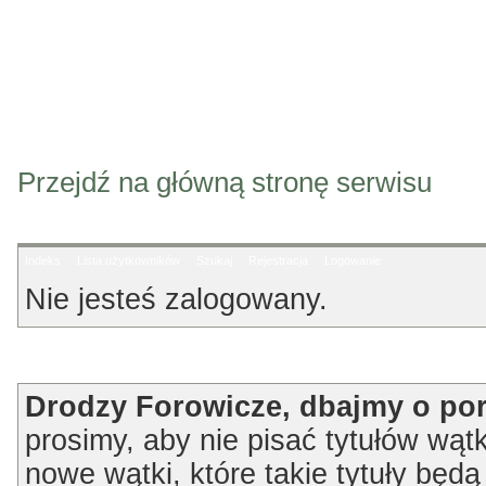
Przejdź na główną stronę serwisu
Indeks
Lista użytkowników
Szukaj
Rejestracja
Logowanie
Nie jesteś zalogowany.
Ogłoszenie
Drodzy Forowicze, dbajmy o po
prosimy, aby nie pisać tytułów wątk
nowe wątki, które takie tytuły będ