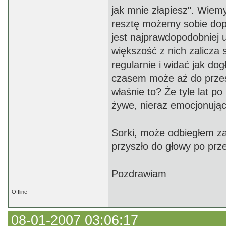
jak mnie złapiesz". Wiemy
resztę możemy sobie dopo
jest najprawdopodobniej ur
większość z nich zalicza 
regularnie i widać jak dog
czasem może aż do przesa
właśnie to? Że tyle lat p
żywe, nieraz emocjonują
Sorki, może odbiegłem za
przyszło do głowy po prz
Pozdrawiam
Offline
08-01-2007 03:06:17