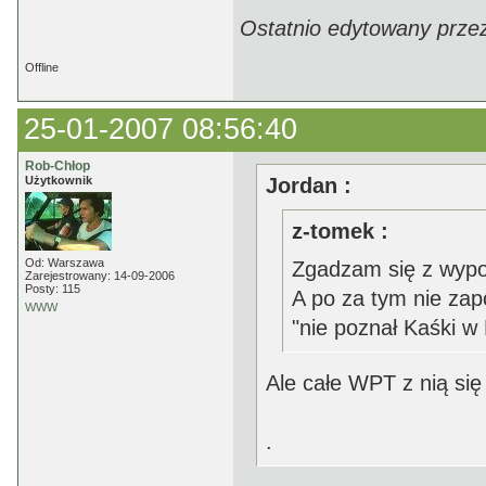
Ostatnio edytowany prze
Offline
25-01-2007 08:56:40
Rob-Chłop
Użytkownik
Jordan :
z-tomek :
Od: Warszawa
Zgadzam się z wypo
Zarejestrowany: 14-09-2006
Posty: 115
A po za tym nie zap
WWW
"nie poznał Kaśki w
Ale całe WPT z nią się 
.