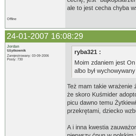
ale to jest cecha chyba ws
Offline
24-01-2007 16:08:29
Jordan
Użytkownik
ryba321 :
Zarejestrowany: 03-09-2006
Posty: 730
Moim zdaniem jest On 
albo był wychowywany
Też mam takie wrażenie że
że skoro Kuśmider adopto
picu dawno temu Żytkiewi
przekrętami, dziecko wzbud
A i inna kwestia zauważo
pierwszy ćpun w polskim f