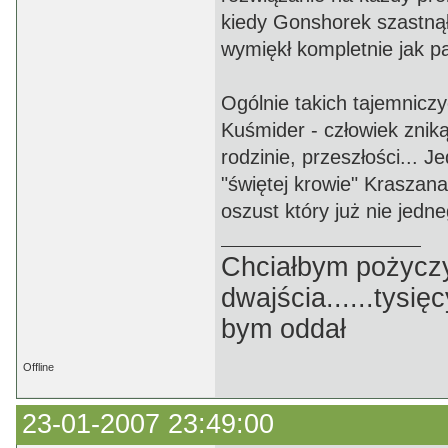
kiedy Gonshorek szastnął
wymiękł kompletnie jak p
Ogólnie takich tajemniczy
Kuśmider - człowiek zniką
rodzinie, przeszłości... 
"świętej krowie" Kraszan
oszust który już nie jedn
Chciałbym pożyczyć p
dwajścia......tysięc
bym oddał
Offline
23-01-2007 23:49:00