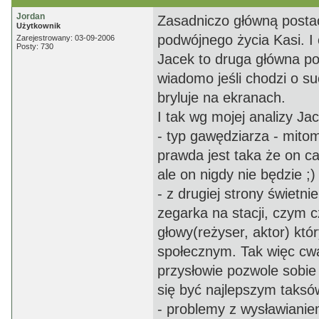
Jordan
Zasadniczo główną postacią
Użytkownik
podwójnego życia Kasi. I 
Zarejestrowany: 03-09-2006
Posty: 730
Jacek to druga główna pos
wiadomo jeśli chodzi o s
bryluje na ekranach.
I tak wg mojej analizy Jac
- typ gawędziarza - mitoma
prawda jest taka że on c
ale on nigdy nie będzie ;)
- z drugiej strony świetn
zegarka na stacji, czym c
głowy(reżyser, aktor) kt
społecznym. Tak więc cwa
przysłowie pozwole sobie 
się być najlepszym taks
- problemy z wysławianiem