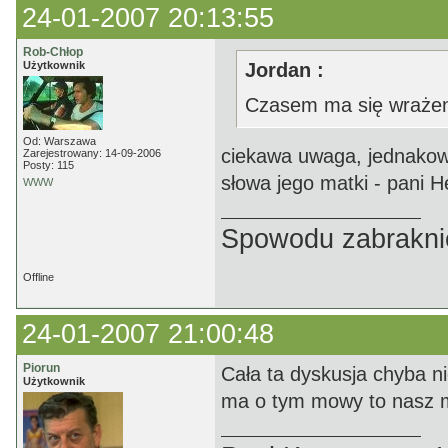
24-01-2007 20:13:55
Rob-Chłop
Użytkownik
Jordan :
Czasem ma się wrażeni
Od: Warszawa
ciekawa uwaga, jednakow
Zarejestrowany: 14-09-2006
Posty: 115
słowa jego matki - pani He
WWW
Spowodu zabrakni
Offline
24-01-2007 21:00:48
Piorun
Cała ta dyskusja chyba nie
Użytkownik
ma o tym mowy to nasz mis