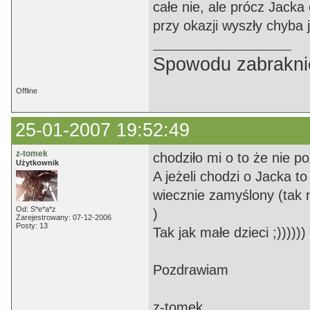
całe nie, ale prócz Jacka
przy okazji wyszły chyba 
Spowodu zabrakni
Offline
25-01-2007 19:52:49
z-tomek
chodziło mi o to że nie p
Użytkownik
A jeżeli chodzi o Jacka t
wiecznie zamyślony (tak 
Od: S*e*a*z
)
Zarejestrowany: 07-12-2006
Posty: 13
Tak jak małe dzieci ;))))))
Pozdrawiam
z-tomek