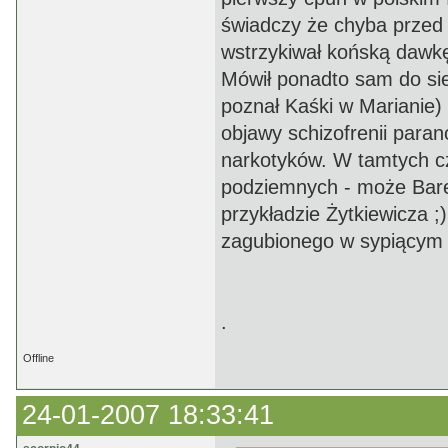
świadczy że chyba przed 
wstrzykiwał końską dawk
Mówił ponadto sam do sie
poznał Kaśki w Marianie)
objawy schizofrenii para
narkotyków. W tamtych cz
podziemnych - może Barej
przykładzie Żytkiewicza ;
zagubionego w sypiącym 
.
Offline
24-01-2007 18:33:41