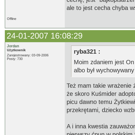
ale to jest cecha chyba ws
Offline
24-01-2007 16:08:29
Jordan
Użytkownik
ryba321 :
Zarejestrowany: 03-09-2006
Posty: 730
Moim zdaniem jest On 
albo był wychowywany
Też mam takie wrażenie że
że skoro Kuśmider adopto
picu dawno temu Żytkiewi
przekrętami, dziecko wzbud
A i inna kwestia zauważo
pierwszy ćpun w polskim f