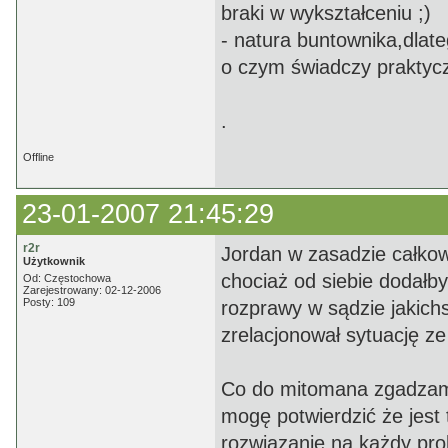
braki w wykształceniu ;)
- natura buntownika,dlat
o czym świadczy praktyczn
.
Offline
23-01-2007 21:45:29
r2r
Jordan w zasadzie całkowi
Użytkownik
chociaż od siebie dodałb
Od: Częstochowa
Zarejestrowany: 02-12-2006
Posty: 109
rozprawy w sądzie jakich
zrelacjonował sytuację ze
Co do mitomana zgadzam
mogę potwierdzić że jest
rozwiązanie na każdy pro