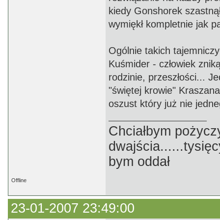
kiedy Gonshorek szastnął
wymiękł kompletnie jak p
Ogólnie takich tajemniczy
Kuśmider - człowiek zniką
rodzinie, przeszłości... 
"świętej krowie" Kraszan
oszust który już nie jedn
Chciałbym pożyczyć p
dwajścia......tysięc
bym oddał
Offline
23-01-2007 23:49:00