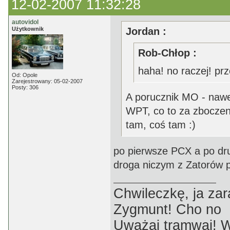
12-02-2007 11:32:28
autovidol
Użytkownik
Jordan :
Rob-Chłop :
haha! no raczej! prze
Od: Opole
Zarejestrowany: 05-02-2007
Posty: 306
A porucznik MO - nawet
WPT, co to za zboczeni
tam, coś tam :)
po pierwsze PCX a po drug
droga niczym z Zatorów
Chwileczkę, ja zar
Zygmunt! Cho no
Uważaj tramwaj! W