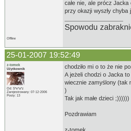
całe nie, ale prócz Jacka
przy okazji wyszły chyba 
Spowodu zabrakni
Offline
25-01-2007 19:52:49
z-tomek
chodziło mi o to że nie p
Użytkownik
A jeżeli chodzi o Jacka t
wiecznie zamyślony (tak 
Od: S*e*a*z
)
Zarejestrowany: 07-12-2006
Posty: 13
Tak jak małe dzieci ;))))))
Pozdrawiam
z-tomek