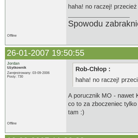
haha! no raczej! przecież o
Spowodu zabrakni
Offline
26-01-2007 19:50:55
Jordan
Użytkownik
Rob-Chłop :
Zarejestrowany: 03-09-2006
Posty: 730
haha! no raczej! przecie
A porucznik MO - nawet K
co to za zboczeniec tylk
tam :)
Offline