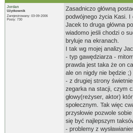
Jordan
Zasadniczo główną postacią
Użytkownik
podwójnego życia Kasi. I 
Zarejestrowany: 03-09-2006
Posty: 730
Jacek to druga główna pos
wiadomo jeśli chodzi o s
bryluje na ekranach.
I tak wg mojej analizy Jac
- typ gawędziarza - mitoma
prawda jest taka że on c
ale on nigdy nie będzie ;)
- z drugiej strony świetn
zegarka na stacji, czym c
głowy(reżyser, aktor) kt
społecznym. Tak więc cwa
przysłowie pozwole sobie 
się być najlepszym taks
- problemy z wysławianiem