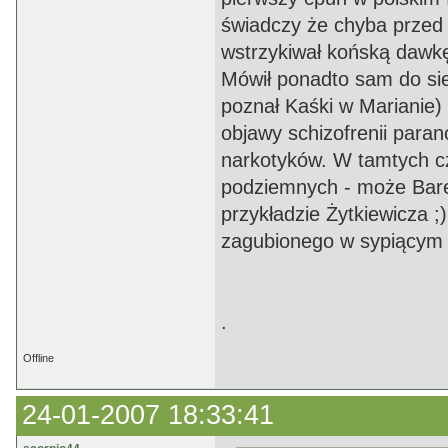
świadczy że chyba przed 
wstrzykiwał końską dawk
Mówił ponadto sam do sie
poznał Kaśki w Marianie)
objawy schizofrenii para
narkotyków. W tamtych cz
podziemnych - może Barej
przykładzie Żytkiewicza ;
zagubionego w sypiącym 
.
Offline
24-01-2007 18:33:41