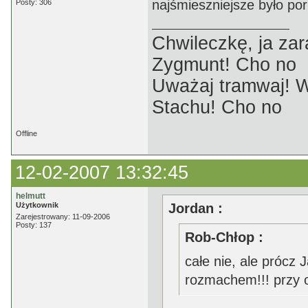
najśmieszniejsze było po
Posty: 306
Chwileczkę, ja zar
Zygmunt! Cho no
Uważaj tramwaj! W
Stachu! Cho no
Offline
12-02-2007 13:32:45
helmutt
Użytkownik
Jordan :
Zarejestrowany: 11-09-2006
Posty: 137
Rob-Chłop :
całe nie, ale prócz 
rozmachem!!! przy o