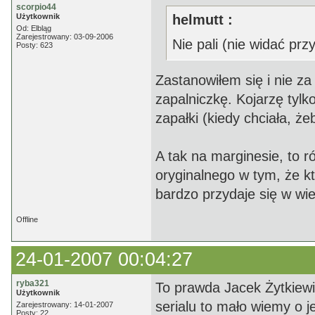
scorpio44
Użytkownik
helmutt :
Od: Elbląg
Zarejestrowany: 03-09-2006
Nie pali (nie widać pr
Posty: 623
Zastanowiłem się i nie za
zapalniczkę. Kojarzę tylk
zapałki (kiedy chciała, że
A tak na marginesie, to 
oryginalnego w tym, że kt
bardzo przydaje się w wie
Offline
24-01-2007 00:04:27
ryba321
To prawda Jacek Żytkiewi
Użytkownik
serialu to mało wiemy o j
Zarejestrowany: 14-01-2007
Posty: 22