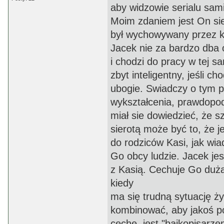
aby widzowie serialu sam
Moim zdaniem jest On sie
był wychowywany przez k
Jacek nie za bardzo dba o
i chodzi do pracy w tej s
zbyt inteligentny, jeśli c
ubogie. Swiadczy o tym 
wykształcenia, prawdopod
miał sie dowiedzieć, że 
sierotą może być to, że 
do rodziców Kasi, jak wia
Go obcy ludzie. Jacek jes
z Kasią. Cechuje Go duż
kiedy
ma się trudną sytuację ż
kombinować, aby jakoś p
cechę, jest "bajkopisarz