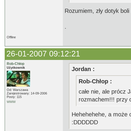
Rozumiem, zły dotyk boli 
.
Offline
26-01-2007 09:12:21
Rob-Chłop
Użytkownik
Jordan :
Rob-Chłop :
Od: Warszawa
całe nie, ale prócz 
Zarejestrowany: 14-09-2006
Posty: 115
rozmachem!!! przy o
WWW
Hehehehehe, a może on
:DDDDDD