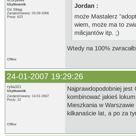
scorpio44
Użytkownik
Jordan :
Od: Elbląg
Zarejestrowany: 03-09-2006
może Mastalerz "adopt
Posty: 623
wiem, może ma to zwią
milicjantów itp. ;)
Wtedy na 100% zwracałby 
Offline
24-01-2007 19:29:26
ryba321
Najprawdopodobniej jest O
Użytkownik
kombinować jakieś lokum
Zarejestrowany: 14-01-2007
Posty: 22
Mieszkania w Warszawie b
kilkanaście lat, a po za 
Offline