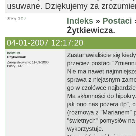
usuwane. Dziękujemy za zrozumien
Strony:
1
2
3
Indeks
»
Postaci
Żytkiewicza.
04-01-2007 12:17:20
helmutt
Zastanawialiście się kied
Użytkownik
przecież postaci "Zmienn
Zarejestrowany: 11-09-2006
Posty: 137
Nie ma nawet najmniejszej
sprawa z niejasnym zamel
go w czołówce najbardzie
Ma skłonności do hipokryz
jak ono nas pożera itp", 
(rozmowa z "Marianem" p
"świetnych" pomysłów na z
wykorzystuje.