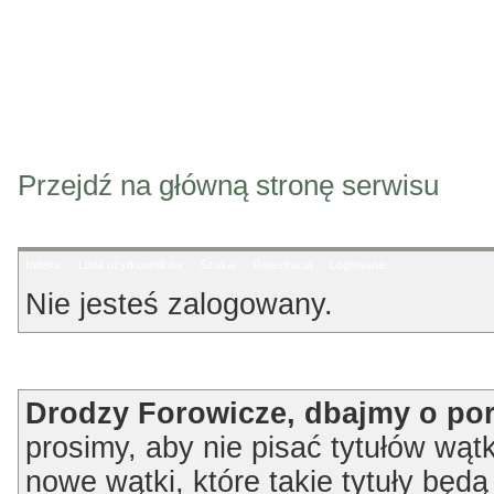
Przejdź na główną stronę serwisu
Indeks
Lista użytkowników
Szukaj
Rejestracja
Logowanie
Nie jesteś zalogowany.
Ogłoszenie
Drodzy Forowicze, dbajmy o po
prosimy, aby nie pisać tytułów wątk
nowe wątki, które takie tytuły będ