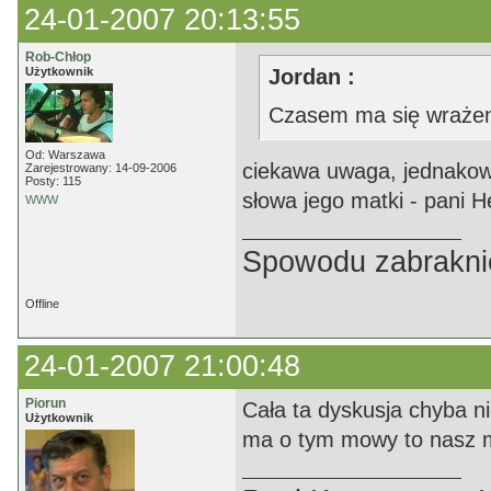
24-01-2007 20:13:55
Rob-Chłop
Użytkownik
Jordan :
Czasem ma się wrażeni
Od: Warszawa
ciekawa uwaga, jednakow
Zarejestrowany: 14-09-2006
Posty: 115
słowa jego matki - pani He
WWW
Spowodu zabrakni
Offline
24-01-2007 21:00:48
Piorun
Cała ta dyskusja chyba nie
Użytkownik
ma o tym mowy to nasz mis