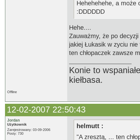
Hehehehehe, a może on
:DDDDDD
Hehe....
Zauważmy, że po decyzji
jakiej Łukasik w zyciu nie
ten chłopaczek zawsze mi
Konie to wspaniałe
kiełbasa.
Offline
12-02-2007 22:50:43
Jordan
Użytkownik
helmutt :
Zarejestrowany: 03-09-2006
Posty: 730
"A zresztą, ... ten chł