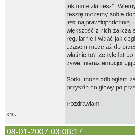
jak mnie złapiesz". Wiemy
resztę możemy sobie dopo
jest najprawdopodobniej ur
większość z nich zalicza 
regularnie i widać jak dog
czasem może aż do przesa
właśnie to? Że tyle lat p
żywe, nieraz emocjonują
Sorki, może odbiegłem za
przyszło do głowy po prz
Pozdrawiam
Offline
08-01-2007 03:06:17