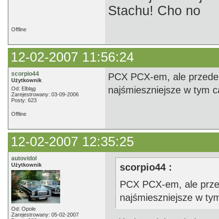
Stachu! Cho no
Offline
12-02-2007 11:56:24
scorpio44
PCX PCX-em, ale przede 
Użytkownik
najśmieszniejsze w tym ca
Od: Elbląg
Zarejestrowany: 03-09-2006
Posty: 623
Offline
12-02-2007 12:35:25
autovidol
Użytkownik
scorpio44 :
PCX PCX-em, ale przed
najśmieszniejsze w tym
Od: Opole
Zarejestrowany: 05-02-2007