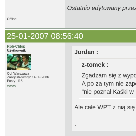
Ostatnio edytowany prze
Offline
25-01-2007 08:56:40
Rob-Chłop
Użytkownik
Jordan :
z-tomek :
Od: Warszawa
Zgadzam się z wypo
Zarejestrowany: 14-09-2006
Posty: 115
A po za tym nie zap
WWW
"nie poznał Kaśki w
Ale całe WPT z nią się 
.