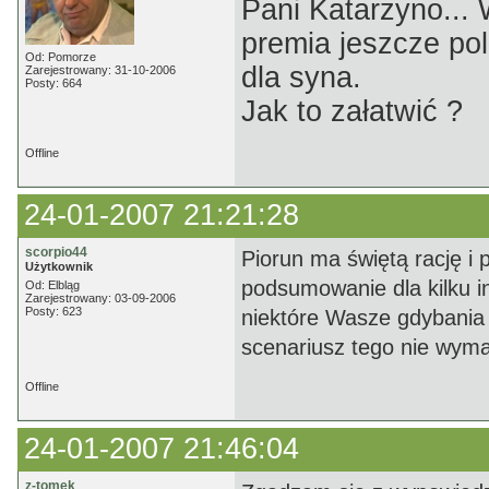
Pani Katarzyno...
premia jeszcze pol
Od: Pomorze
dla syna.
Zarejestrowany: 31-10-2006
Posty: 664
Jak to załatwić ?
Offline
24-01-2007 21:21:28
scorpio44
Piorun ma świętą rację i
Użytkownik
podsumowanie dla kilku i
Od: Elbląg
Zarejestrowany: 03-09-2006
Posty: 623
niektóre Wasze gdybania 
scenariusz tego nie wymag
Offline
24-01-2007 21:46:04
z-tomek