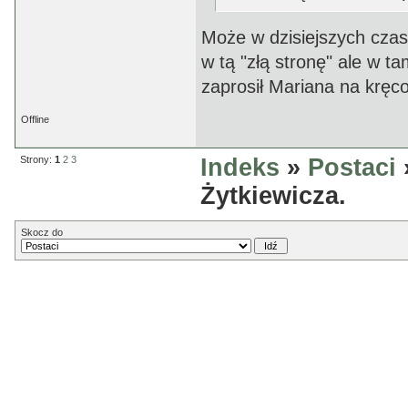
Może w dzisiejszych czas
w tą "złą stronę" ale w t
zaprosił Mariana na kręco
Offline
Strony:
1
2
3
Indeks
»
Postaci
Żytkiewicza.
Skocz do