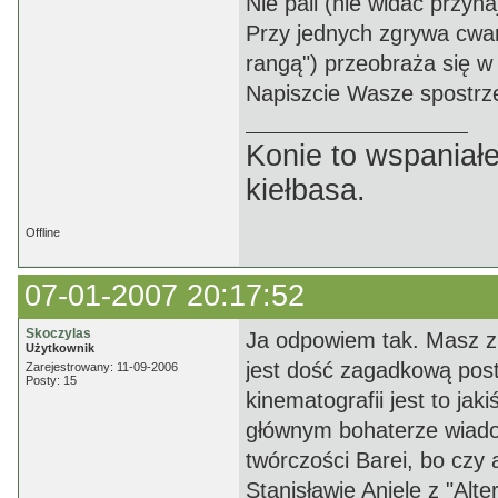
Nie pali (nie widać przyn
Przy jednych zgrywa cwani
rangą") przeobraża się w
Napiszcie Wasze spostrze
Konie to wspaniałe
kiełbasa.
Offline
07-01-2007 20:17:52
Skoczylas
Ja odpowiem tak. Masz zu
Użytkownik
jest dość zagadkową posta
Zarejestrowany: 11-09-2006
Posty: 15
kinematografii jest to jak
głównym bohaterze wiadom
twórczości Barei, bo czy
Stanisławie Aniele z "Alt