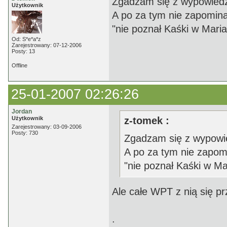
Zgadzam się z wypowiedz
Użytkownik
A po za tym nie zapomina
"nie poznał Kaśki w Maria
Od: S*e*a*z
Zarejestrowany: 07-12-2006
Posty: 13
Offline
25-01-2007 02:26:26
Jordan
Użytkownik
z-tomek :
Zarejestrowany: 03-09-2006
Posty: 730
Zgadzam się z wypowi
A po za tym nie zapom
"nie poznał Kaśki w Ma
Ale całe WPT z nią się pr
.