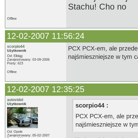
Stachu! Cho no
Offline
12-02-2007 11:56:24
scorpio44
PCX PCX-em, ale przede 
Użytkownik
najśmieszniejsze w tym ca
Od: Elbląg
Zarejestrowany: 03-09-2006
Posty: 623
Offline
12-02-2007 12:35:25
autovidol
Użytkownik
scorpio44 :
PCX PCX-em, ale przed
najśmieszniejsze w tym
Od: Opole
Zarejestrowany: 05-02-2007