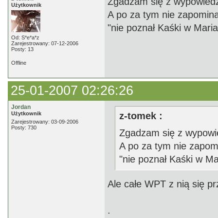
Zgadzam się z wypowiedz
Użytkownik
A po za tym nie zapomina
"nie poznał Kaśki w Maria
Od: S*e*a*z
Zarejestrowany: 07-12-2006
Posty: 13
Offline
25-01-2007 02:26:26
Jordan
Użytkownik
z-tomek :
Zarejestrowany: 03-09-2006
Posty: 730
Zgadzam się z wypowi
A po za tym nie zapom
"nie poznał Kaśki w Ma
Ale całe WPT z nią się pr
.