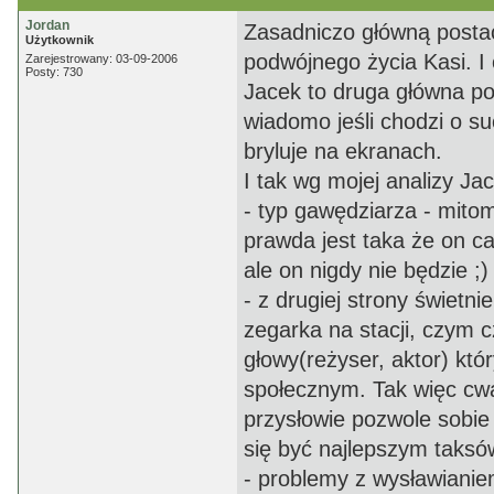
Jordan
Zasadniczo główną postacią
Użytkownik
podwójnego życia Kasi. I 
Zarejestrowany: 03-09-2006
Posty: 730
Jacek to druga główna pos
wiadomo jeśli chodzi o s
bryluje na ekranach.
I tak wg mojej analizy Jac
- typ gawędziarza - mitoma
prawda jest taka że on c
ale on nigdy nie będzie ;)
- z drugiej strony świetn
zegarka na stacji, czym c
głowy(reżyser, aktor) kt
społecznym. Tak więc cwa
przysłowie pozwole sobie 
się być najlepszym taks
- problemy z wysławianiem