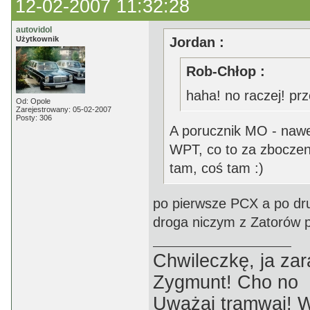
12-02-2007 11:32:28
autovidol
Użytkownik
Jordan :
Rob-Chłop :
haha! no raczej! prze
Od: Opole
Zarejestrowany: 05-02-2007
Posty: 306
A porucznik MO - nawet
WPT, co to za zboczeni
tam, coś tam :)
po pierwsze PCX a po drug
droga niczym z Zatorów
Chwileczkę, ja zar
Zygmunt! Cho no
Uważaj tramwaj! W