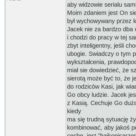
aby widzowie serialu sam
Moim zdaniem jest On sie
był wychowywany przez k
Jacek nie za bardzo dba o
i chodzi do pracy w tej s
zbyt inteligentny, jeśli c
ubogie. Swiadczy o tym 
wykształcenia, prawdopod
miał sie dowiedzieć, że 
sierotą może być to, że 
do rodziców Kasi, jak wia
Go obcy ludzie. Jacek jes
z Kasią. Cechuje Go duż
kiedy
ma się trudną sytuację ż
kombinować, aby jakoś p
cechę, jest "bajkopisarz