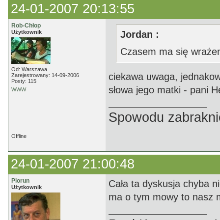
24-01-2007 20:13:55
Rob-Chłop
Użytkownik
Jordan :
Czasem ma się wrażeni
Od: Warszawa
ciekawa uwaga, jednakow
Zarejestrowany: 14-09-2006
Posty: 115
słowa jego matki - pani He
WWW
Spowodu zabrakni
Offline
24-01-2007 21:00:48
Piorun
Cała ta dyskusja chyba nie
Użytkownik
ma o tym mowy to nasz mis