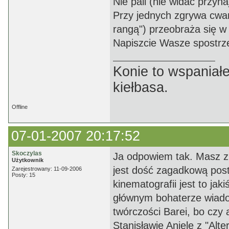
Nie pali (nie widać przyn
Przy jednych zgrywa cwani
rangą") przeobraża się w
Napiszcie Wasze spostrze
Konie to wspaniałe
kiełbasa.
Offline
07-01-2007 20:17:52
Skoczylas
Ja odpowiem tak. Masz zu
Użytkownik
jest dość zagadkową posta
Zarejestrowany: 11-09-2006
Posty: 15
kinematografii jest to jak
głównym bohaterze wiadom
twórczości Barei, bo czy
Stanisławie Aniele z "Alt