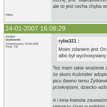
ale to jest cecha chyba ws
Offline
24-01-2007 16:08:29
Jordan
Użytkownik
ryba321 :
Zarejestrowany: 03-09-2006
Posty: 730
Moim zdaniem jest On 
albo był wychowywany
Też mam takie wrażenie że
że skoro Kuśmider adopto
picu dawno temu Żytkiewi
przekrętami, dziecko wzbud
A i inna kwestia zauważo
pierwszy ćpun w polskim f