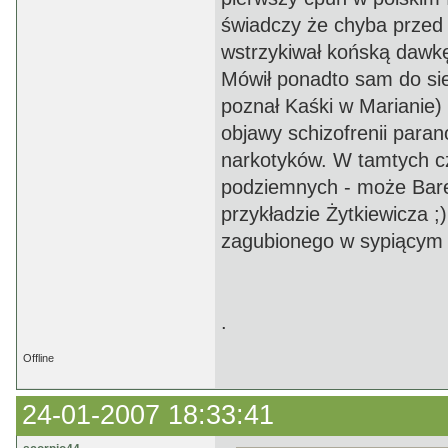
świadczy że chyba przed 
wstrzykiwał końską dawk
Mówił ponadto sam do sie
poznał Kaśki w Marianie)
objawy schizofrenii para
narkotyków. W tamtych cz
podziemnych - może Barej
przykładzie Żytkiewicza ;
zagubionego w sypiącym 
.
Offline
24-01-2007 18:33:41