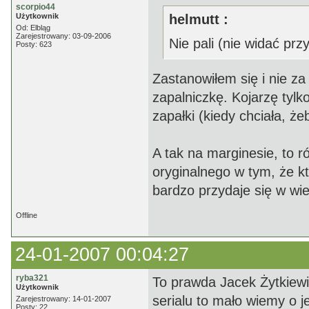
scorpio44
Użytkownik
helmutt :
Od: Elbląg
Zarejestrowany: 03-09-2006
Nie pali (nie widać pr
Posty: 623
Zastanowiłem się i nie za
zapalniczkę. Kojarzę tylk
zapałki (kiedy chciała, że
A tak na marginesie, to 
oryginalnego w tym, że kt
bardzo przydaje się w wie
Offline
24-01-2007 00:04:27
ryba321
To prawda Jacek Żytkiewi
Użytkownik
serialu to mało wiemy o j
Zarejestrowany: 14-01-2007
Posty: 22