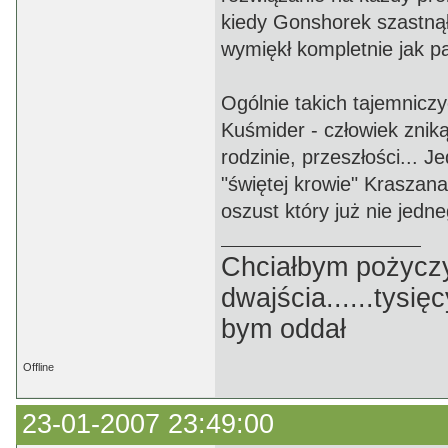
kiedy Gonshorek szastnął
wymiękł kompletnie jak p
Ogólnie takich tajemniczy
Kuśmider - człowiek zniką
rodzinie, przeszłości... 
"świętej krowie" Kraszan
oszust który już nie jedn
Chciałbym pożyczyć p
dwajścia......tysięc
bym oddał
Offline
23-01-2007 23:49:00