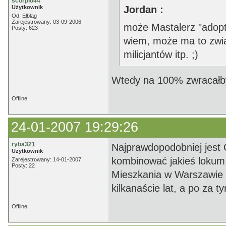
scorpio44
Użytkownik
Jordan :
Od: Elbląg
Zarejestrowany: 03-09-2006
może Mastalerz "adopt
Posty: 623
wiem, może ma to zwią
milicjantów itp. ;)
Wtedy na 100% zwracałby 
Offline
24-01-2007 19:29:26
ryba321
Najprawdopodobniej jest O
Użytkownik
kombinować jakieś lokum
Zarejestrowany: 14-01-2007
Posty: 22
Mieszkania w Warszawie b
kilkanaście lat, a po za 
Offline