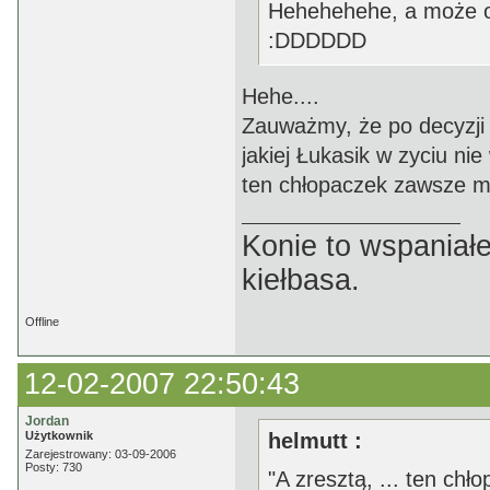
Hehehehehe, a może on
:DDDDDD
Hehe....
Zauważmy, że po decyzji
jakiej Łukasik w zyciu nie
ten chłopaczek zawsze mi
Konie to wspaniałe
kiełbasa.
Offline
12-02-2007 22:50:43
Jordan
Użytkownik
helmutt :
Zarejestrowany: 03-09-2006
Posty: 730
"A zresztą, ... ten chł