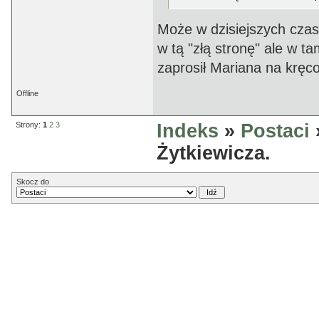
Może w dzisiejszych czas
w tą "złą stronę" ale w t
zaprosił Mariana na kręco
Offline
Strony:
1
2
3
Indeks
»
Postaci
Żytkiewicza.
Skocz do