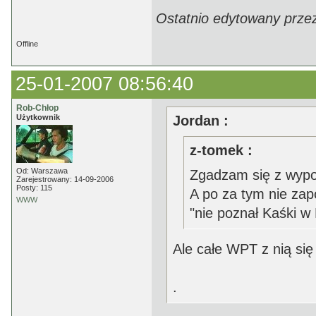
Ostatnio edytowany prze
Offline
25-01-2007 08:56:40
Rob-Chłop
Użytkownik
Jordan :
z-tomek :
Od: Warszawa
Zgadzam się z wypo
Zarejestrowany: 14-09-2006
Posty: 115
A po za tym nie zap
WWW
"nie poznał Kaśki w
Ale całe WPT z nią się 
.