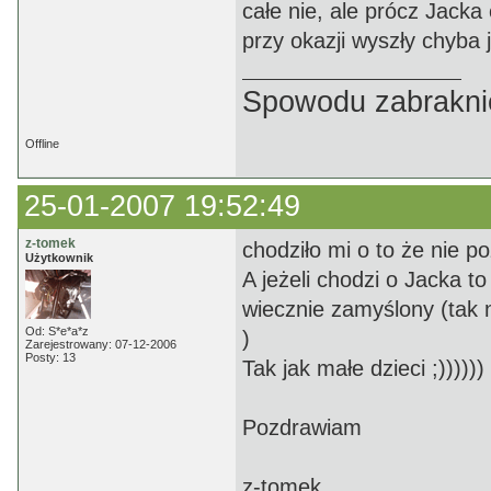
całe nie, ale prócz Jacka
przy okazji wyszły chyba 
Spowodu zabrakni
Offline
25-01-2007 19:52:49
z-tomek
chodziło mi o to że nie p
Użytkownik
A jeżeli chodzi o Jacka t
wiecznie zamyślony (tak 
Od: S*e*a*z
)
Zarejestrowany: 07-12-2006
Posty: 13
Tak jak małe dzieci ;))))))
Pozdrawiam
z-tomek