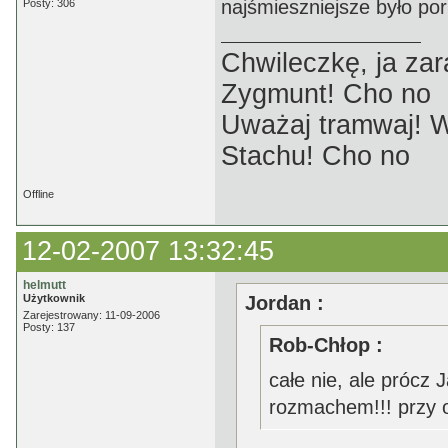
najśmieszniejsze było po
Posty: 306
Chwileczkę, ja zar
Zygmunt! Cho no
Uważaj tramwaj! W
Stachu! Cho no
Offline
12-02-2007 13:32:45
helmutt
Użytkownik
Jordan :
Zarejestrowany: 11-09-2006
Posty: 137
Rob-Chłop :
całe nie, ale prócz 
rozmachem!!! przy o