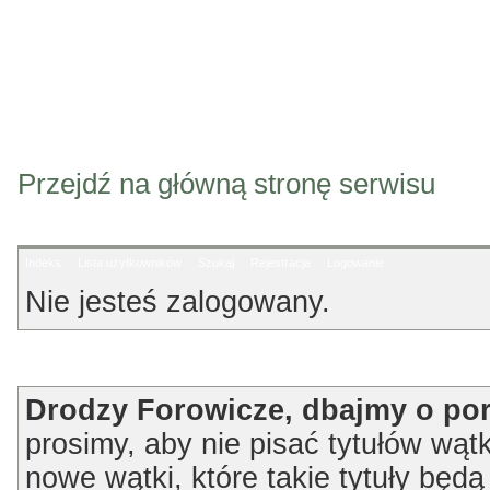
Przejdź na główną stronę serwisu
Indeks
Lista użytkowników
Szukaj
Rejestracja
Logowanie
Nie jesteś zalogowany.
Ogłoszenie
Drodzy Forowicze, dbajmy o po
prosimy, aby nie pisać tytułów wątk
nowe wątki, które takie tytuły będ