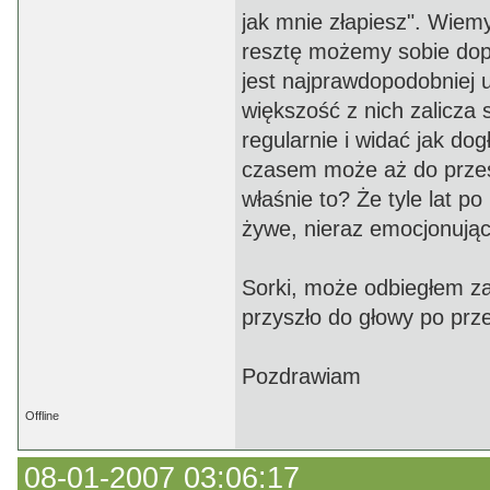
jak mnie złapiesz". Wiemy
resztę możemy sobie dopo
jest najprawdopodobniej ur
większość z nich zalicza 
regularnie i widać jak dog
czasem może aż do przesa
właśnie to? Że tyle lat p
żywe, nieraz emocjonują
Sorki, może odbiegłem za
przyszło do głowy po prz
Pozdrawiam
Offline
08-01-2007 03:06:17