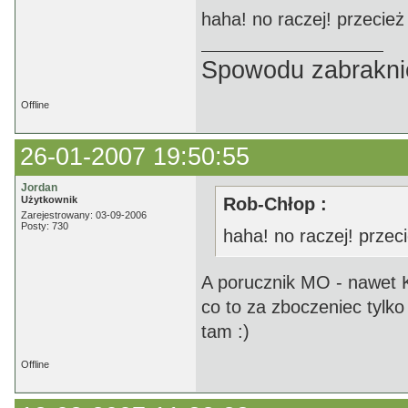
haha! no raczej! przecież o
Spowodu zabrakni
Offline
26-01-2007 19:50:55
Jordan
Użytkownik
Rob-Chłop :
Zarejestrowany: 03-09-2006
Posty: 730
haha! no raczej! przecie
A porucznik MO - nawet K
co to za zboczeniec tylk
tam :)
Offline