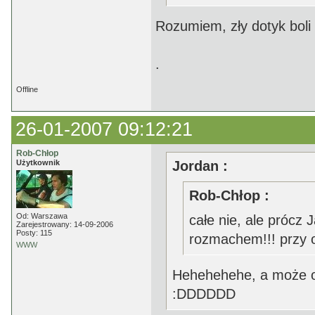
Rozumiem, zły dotyk boli 
.
Offline
26-01-2007 09:12:21
Rob-Chłop
Użytkownik
Jordan :
Rob-Chłop :
Od: Warszawa
całe nie, ale prócz 
Zarejestrowany: 14-09-2006
Posty: 115
rozmachem!!! przy o
WWW
Hehehehehe, a może on
:DDDDDD