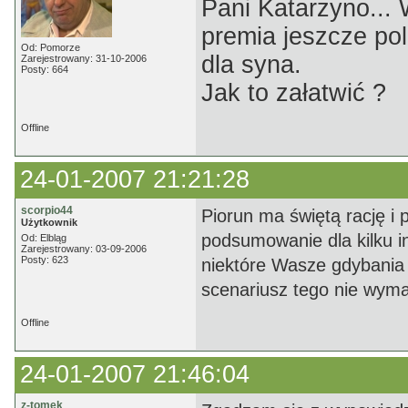
Pani Katarzyno...
premia jeszcze pol
Od: Pomorze
dla syna.
Zarejestrowany: 31-10-2006
Posty: 664
Jak to załatwić ?
Offline
24-01-2007 21:21:28
scorpio44
Piorun ma świętą rację i
Użytkownik
podsumowanie dla kilku i
Od: Elbląg
Zarejestrowany: 03-09-2006
Posty: 623
niektóre Wasze gdybania 
scenariusz tego nie wymag
Offline
24-01-2007 21:46:04
z-tomek