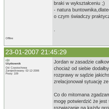
braki w wykształceniu ;)
- natura buntownika,dlat
o czym świadczy praktyczn
.
Offline
23-01-2007 21:45:29
r2r
Jordan w zasadzie całkowi
Użytkownik
chociaż od siebie dodałb
Od: Częstochowa
Zarejestrowany: 02-12-2006
Posty: 109
rozprawy w sądzie jakich
zrelacjonował sytuację ze
Co do mitomana zgadzam
mogę potwierdzić że jest
rozwiązanie na każdy pro