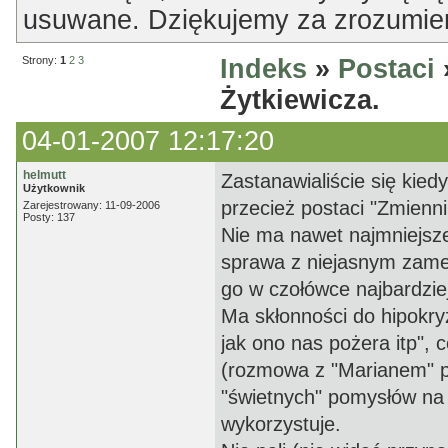
usuwane. Dziękujemy za zrozumien
Strony:
1
2
3
Indeks
»
Postaci
Żytkiewicza.
04-01-2007 12:17:20
helmutt
Zastanawialiście się kied
Użytkownik
przecież postaci "Zmienn
Zarejestrowany: 11-09-2006
Posty: 137
Nie ma nawet najmniejszej
sprawa z niejasnym zamel
go w czołówce najbardzie
Ma skłonności do hipokryz
jak ono nas pożera itp", 
(rozmowa z "Marianem" p
"świetnych" pomysłów na z
wykorzystuje.